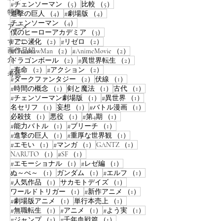
5件の記事
5件の記事
#チェンソーマン
（5）
比較
（5）
特集
4件の記事
4件の記事
進撃の巨人
（4）
#劇場版
（4）
4件の記事
チェンソーマン
（4）
アニメ
3件の記事
僕のヒーローアカデミア
（3）
2件の記事
2件の記事
すごい漫
#アニメ化
（2）
#リゼロ
（2）
画作品紹
2件の記事
2件の記事
#ChainsawMan
（2）
#AnimeMovie
（2）
介
2件の記事
2件の記事
ドラゴンボール
（2）
#異世界転生
（2）
2件の記事
2件の記事
#寿命
（2）
#アクション
（2）
考察
2件の記事
1件の記事
#ダークファンタジー
（2）
伏線
（1）
1件の記事
1件の記事
1件の記事
#時間の概念
（1）
剣と魔法
（1）
古代
（1）
1件の記事
1件の記事
#チェンソーマン劇場版
（1）
#異世界
（1）
1件の記事
1件の記事
1件の記事
名セリフ
（1）
妄想
（1）
#バトル漫画
（1）
1件の記事
1件の記事
1件の記事
必殺技
（1）
悪役
（1）
#第4期
（1）
1件の記事
1件の記事
#能力バトル
（1）
#ブリーチ
（1）
1件の記事
1件の記事
#進撃の巨人
（1）
#重厚な世界観
（1）
1件の記事
1件の記事
1件の記事
#エモい
（1）
#マンガ
（1）
GANTZ
（1）
1件の記事
1件の記事
NARUTO
（1）
#SF
（1）
1件の記事
1件の記事
#エモーショナル
（1）
#レゼ編
（1）
1件の記事
1件の記事
1件の記事
ぬ～べ～
（1）
ガンダム
（1）
#エルフ
（1）
1件の記事
1件の記事
#人気作品
（1）
サカモトデイズ
（1）
1件の記事
1件の記事
ワールドトリガー
（1）
#新作アニメ
（1）
1件の記事
1件の記事
#劇場版アニメ
（1）
単行本売上
（1）
1件の記事
1件の記事
1件の記事
#無職転生
（1）
#アニメ
（1）
#よう実
（1）
1件の記事
1件の記事
#ジャンプ
（1）
#千年血戦篇
（1）