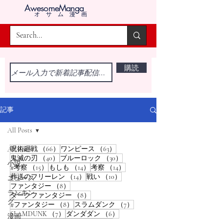
AwesomeManga
オサム漫画
購読
記事
All Posts
66件の記事
63件の記事
呪術廻戦
（66）
ワンピース
（63）
All Posts
40件の記事
30件の記事
鬼滅の刃
（40）
ブルーロック
（30）
小説
15件の記事
14件の記事
14件の記事
#考察
（15）
もしも
（14）
考察
（14）
14件の記事
10件の記事
葬送のフリーレン
（14）
戦い
（10）
ニュース
8件の記事
ファンタジー
（8）
ランキン
8件の記事
ダークファンタジー
（8）
グ
8件の記事
7件の記事
#ファンタジー
（8）
スラムダンク
（7）
7件の記事
6件の記事
SLAMDUNK
（7）
ダンダダン
（6）
漫画