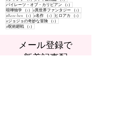
1件の記事
パイレーツ・オブ・カリビアン
（1）
1件の記事
1件の記事
喧嘩独学
（1）
#異世界ファンタジー
（1）
1件の記事
1件の記事
1件の記事
#Reze-hen
（1）
#名作
（1）
ヒロアカ
（1）
1件の記事
#ジョジョの奇妙な冒険
（1）
1件の記事
#呪術廻戦
（1）
​メール登録で
新着記事配
信！
購読
© 2024 TheHours.
Wix.com
で作成
されました。