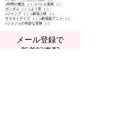
1件の記事
1件の記事
#時間の概念
（1）
#バトル漫画
（1）
1件の記事
1件の記事
ガンダム
（1）
#よう実
（1）
1件の記事
1件の記事
#ジャンプ
（1）
#劇場上映
（1）
1件の記事
1件の記事
サカモトデイズ
（1）
#劇場版アニメ
（1）
1件の記事
#ジョジョの奇妙な冒険
（1）
​メール登録で
新着記事配
信！
購読
© 2024 TheHours.
Wix.com
で作成
されました。