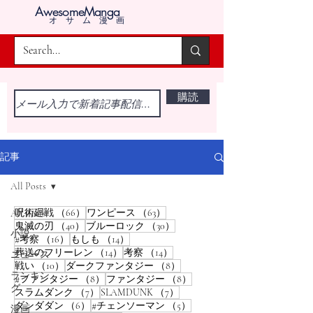
AwesomeManga
オサム漫画
購読
記事
All Posts
66件の記事
63件の記事
呪術廻戦
（66）
ワンピース
（63）
All Posts
40件の記事
30件の記事
鬼滅の刃
（40）
ブルーロック
（30）
小説
16件の記事
14件の記事
#考察
（16）
もしも
（14）
14件の記事
14件の記事
葬送のフリーレン
（14）
考察
（14）
ニュース
10件の記事
8件の記事
戦い
（10）
ダークファンタジー
（8）
ランキン
8件の記事
8件の記事
#ファンタジー
（8）
ファンタジー
（8）
グ
7件の記事
7件の記事
スラムダンク
（7）
SLAMDUNK
（7）
6件の記事
5件の記事
ダンダダン
（6）
#チェンソーマン
（5）
漫画