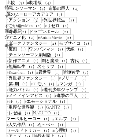
5件の記事
4件の記事
比較
（5）
#劇場版
（4）
特集
4件の記事
4件の記事
チェンソーマン
（4）
進撃の巨人
（4）
3件の記事
僕のヒーローアカデミア
（3）
アニメ
3件の記事
2件の記事
#アクション
（3）
#異世界転生
（2）
2件の記事
2件の記事
すごい漫
#ChainsawMan
（2）
#リゼロ
（2）
画作品紹
2件の記事
2件の記事
#寿命
（2）
ドラゴンボール
（2）
介
2件の記事
2件の記事
#アニメ化
（2）
#AnimeMovie
（2）
2件の記事
1件の記事
#ダークファンタジー
（2）
モブサイコ
（1）
考察
1件の記事
1件の記事
1件の記事
#復刻
（1）
ワンパンマン
（1）
伏線
（1）
1件の記事
#チェンソーマン劇場版
（1）
1件の記事
1件の記事
1件の記事
#新作アニメ
（1）
剣と魔法
（1）
古代
（1）
1件の記事
1件の記事
#無職転生
（1）
名セリフ
（1）
1件の記事
1件の記事
1件の記事
#Reze-hen
（1）
#異世界
（1）
喧嘩独学
（1）
1件の記事
1件の記事
#異世界ファンタジー
（1）
#ブリーチ
（1）
1件の記事
1件の記事
1件の記事
#第4期
（1）
#エモい
（1）
#マンガ
（1）
1件の記事
1件の記事
#能力バトル
（1）
#週刊少年ジャンプ
（1）
1件の記事
1件の記事
#メイドインアビス
（1）
#進撃の巨人
（1）
1件の記事
1件の記事
#SF
（1）
#エモーショナル
（1）
1件の記事
1件の記事
#重厚な世界観
（1）
GANTZ
（1）
1件の記事
1件の記事
#レゼ編
（1）
NARUTO
（1）
1件の記事
1件の記事
マーベルヒーロー
（1）
#エルフ
（1）
1件の記事
1件の記事
#人気作品
（1）
ぬ～べ～
（1）
1件の記事
1件の記事
ワールドトリガー
（1）
#心理戦
（1）
1件の記事
1件の記事
#アニメ
（1）
単行本売上
（1）