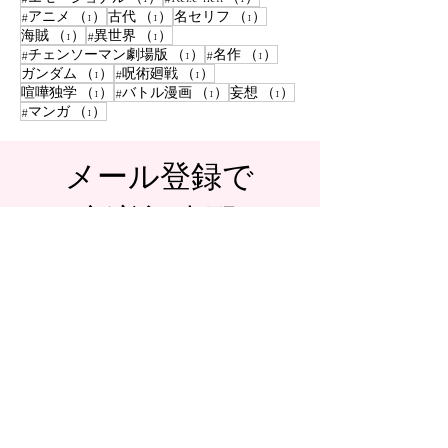
1件の記事
1件の記事
1件の記事
#アニメ
（1）
古代
（1）
名セリフ
（1）
1件の記事
1件の記事
海賊
（1）
#異世界
（1）
1件の記事
1件の記事
#チェンソーマン劇場版
（1）
#名作
（1）
1件の記事
1件の記事
ガンダム
（1）
#呪術廻戦
（1）
1件の記事
1件の記事
1件の記事
喧嘩独学
（1）
#バトル漫画
（1）
妄想
（1）
1件の記事
#マンガ
（1）
​メール登録で
新着記事配
信！
購読
© 2024 TheHours.
Wix.com
で作成
されました。