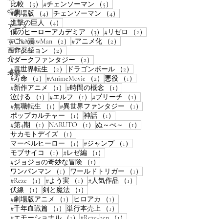
5件の記事
5件の記事
比較
（5）
#チェンソーマン
（5）
特集
4件の記事
4件の記事
#劇場版
（4）
チェンソーマン
（4）
4件の記事
進撃の巨人
（4）
アニメ
3件の記事
2件の記事
僕のヒーローアカデミア
（3）
#リゼロ
（2）
2件の記事
2件の記事
すごい漫
#ChainsawMan
（2）
#アニメ化
（2）
画作品紹
2件の記事
#アクション
（2）
介
2件の記事
#ダークファンタジー
（2）
2件の記事
2件の記事
#異世界転生
（2）
ドラゴンボール
（2）
考察
2件の記事
2件の記事
1件の記事
#寿命
（2）
#AnimeMovie
（2）
悪役
（1）
1件の記事
1件の記事
#新作アニメ
（1）
#時間の概念
（1）
1件の記事
1件の記事
1件の記事
泣ける
（1）
#エルフ
（1）
#ブリーチ
（1）
1件の記事
1件の記事
#無職転生
（1）
#異世界ファンタジー
（1）
1件の記事
1件の記事
ポップカルチャー
（1）
神話
（1）
1件の記事
1件の記事
1件の記事
#第4期
（1）
NARUTO
（1）
ぬ～べ～
（1）
1件の記事
サカモトデイズ
（1）
1件の記事
1件の記事
マーベルヒーロー
（1）
#ジャンプ
（1）
1件の記事
1件の記事
モブサイコ
（1）
#レゼ編
（1）
1件の記事
#ジョジョの奇妙な冒険
（1）
1件の記事
1件の記事
ワンパンマン
（1）
ワールドトリガー
（1）
1件の記事
1件の記事
1件の記事
#Reze
（1）
#よう実
（1）
#人気作品
（1）
1件の記事
1件の記事
伏線
（1）
剣と魔法
（1）
1件の記事
1件の記事
#劇場版アニメ
（1）
ヒロアカ
（1）
1件の記事
1件の記事
#千年血戦篇
（1）
単行本売上
（1）
1件の記事
1件の記事
#エモーショナル
（1）
#Reze-hen
（1）