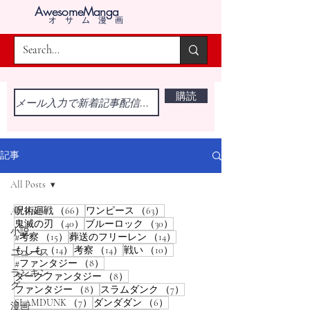
AwesomeManga
オサム漫画
購読
記事
All Posts
66件の記事
63件の記事
呪術廻戦
（66）
ワンピース
（63）
All Posts
40件の記事
30件の記事
鬼滅の刃
（40）
ブルーロック
（30）
小説
15件の記事
14件の記事
#考察
（15）
葬送のフリーレン
（14）
14件の記事
14件の記事
10件の記事
もしも
（14）
考察
（14）
戦い
（10）
ニュース
8件の記事
#ファンタジー
（8）
ランキン
8件の記事
ダークファンタジー
（8）
グ
8件の記事
7件の記事
ファンタジー
（8）
スラムダンク
（7）
7件の記事
6件の記事
SLAMDUNK
（7）
ダンダダン
（6）
漫画