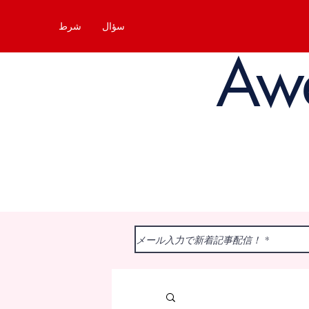
سؤال
شرط
Aw