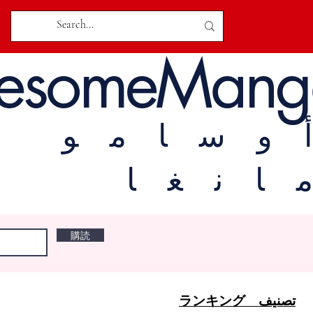
esomeMang
وسامو
انغا
購読
تصنيف ランキング