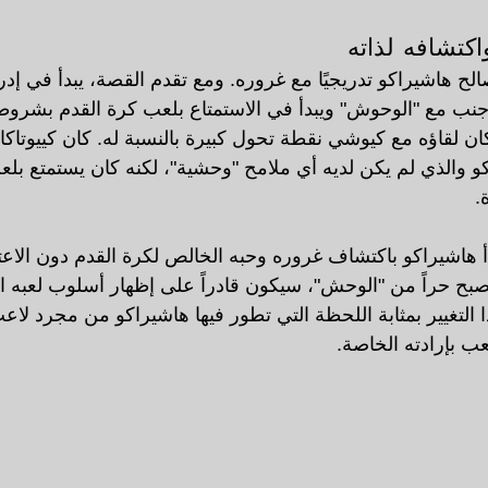
الح هاشيراكو تدريجيًا مع غروره. ومع تقدم القصة، يبدأ في إدر
 جنب مع "الوحوش" ويبدأ في الاستمتاع بلعب كرة القدم بشروط
لقاؤه مع كيوشي نقطة تحول كبيرة بالنسبة له. كان كييوتاكا ه
 والذي لم يكن لديه أي ملامح "وحشية"، لكنه كان يستمتع بلع
.
دأ هاشيراكو باكتشاف غروره وحبه الخالص لكرة القدم دون الاعت
صبح حراً من "الوحش"، سيكون قادراً على إظهار أسلوب لعبه ال
 التغيير بمثابة اللحظة التي تطور فيها هاشيراكو من مجرد لاع
 بإرادته الخاصة.