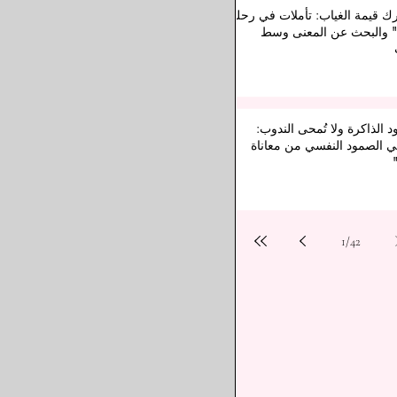
رك قيمة الغياب: تأملات في رحلة
" والبحث عن المعنى وسط
د الذاكرة ولا تُمحى الندوب:
 الصمود النفسي من معاناة
1
/
42