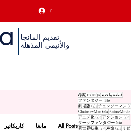
ログイン
a
تقديم المانجا
والأنيمي المذهلة
أ
م
30 منشورًا
15 منشورًا
قطعة واحدة
(30)
#考察
(15)
8 منشورات
(8)
#ファンタジー
5 منشورات
4 منشورات
(4)
#劇場版
(5
منشوران (2)
منشوران (2)
(2)
#ChainsawMan
منشوران (2)
منشوران (2)
(2)
#アニメ化
(2)
#アクション
منشوران (2)
(2)
#ダークファンタジー
All Posts
مانغا
كاريكاتير
منشوران (2)
منشوران (2)
منشوران (2)
(2)
#異世界転生
(2)
#寿命