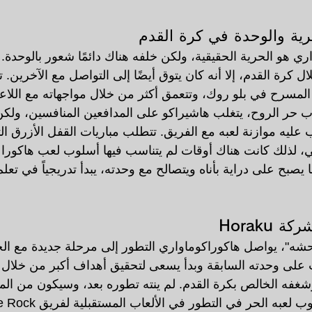
 هو الحرية الحقيقية، ولكن خلفه هناك دائمًا شعور بالوحدة. 
 كرة القدم، إلا أنه كان يتوق أيضًا إلى التواصل مع الآخرين. ت
مسرح في بلو روك، وتتعمق أكثر من خلال مواجهاته مع اللاعب
وب حر الروح، يتغلب هاشيراكو على المدافعين المنافسين، ولك
يه موازنة لعبه مع الفريق. تتطلب مباريات القفل الأزرق التوا
ي، لذلك كانت هناك أوقات لم يتناسب فيها أسلوب لعب هاكورا
يصبح على دراية بأناه ويتصالح مع وحدته، يبدأ تدريجياً في تعلم
شه"، يواصل هاكوراكوماواري التطور إلى مرحلة جديدة مع ال
 على وحدته السابقة وبدأ يسعى لتحقيق أهداف أكبر من خلال 
غفه الخالص بكرة القدم. لم ينته تطوره بعد، وسيكون من المثي
ه الحر في التطور في الألعاب المستقبلية لفريق Blue Rock.