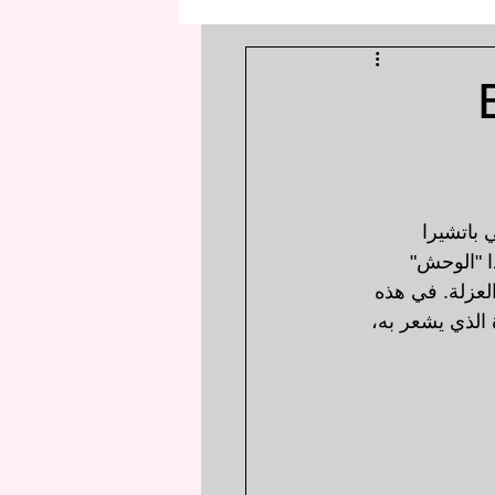
Bl
باتشيرا 
ا "الوحش" 
لعزلة. في هذه 
الذي يشعر به، 