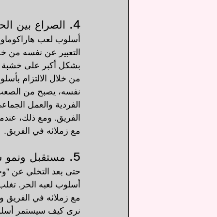
4. الصراع بين الحرية والوحدة في كرة القدم
أسلوب لعب هاراكوماواري
التعبير عن نفسه من خلال
بشكل أكبر على خشبة ال
من خلال الالتزام بأسل
نفسه، يصبح من الصعب عل
الفردية والعمل الجماع
الفريق. ومع ذلك، عندما 
مع زملائه في الفريق.
5. مستقبل ونمو شركة Horaku
حتى بعد التخلي عن "وح
أسلوب لعبه الحر. تغلب
مع زملائه في الفريق وش
نرى كيف سيستمر أسلوب لعب