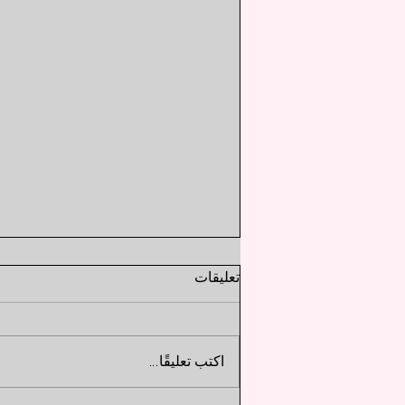
بين التعليم والدمار: المأساة التي
تعليقات
لم تكتمل بين ريزي ودينجي
تحليل عميق للعلاقة المؤلمة بين
اكتب تعليقًا...
ريزي ودينجي، وكيف تحولت دروس
"الحياة العادية" إلى فخ من اليأس