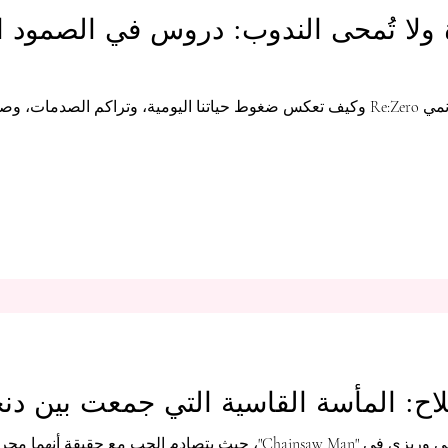
ة ولا تُمحى الندوب: دروس في الصمود 
تحليل عميق لمعاناة سوبارو في أنمي Re:Zero وكيف تعكس ضغوط حياتنا اليومية، وترا
سلاح: المأسة القاسية التي جمعت بين د
ة أنهما مجرد أدوات مبرمجة للدمار.