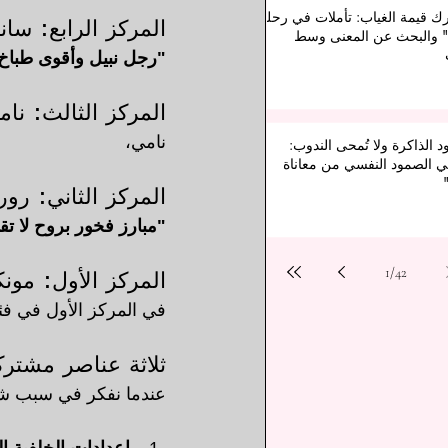
رك قيمة الغياب: تأملات في رحلة
المركز الرابع: سا
" والبحث عن المعنى وسط
"رجل نبيل وأقوى طباخ
المركز الثالث: نام
نامي، 
د الذاكرة ولا تُمحى الندوب:
 الصمود النفسي من معاناة
المركز الثاني: رور
"مبارز فخور بروح لا تق
1
/
42
المركز الأول: مون
في المركز الأول في فئ
ثلاثة عناصر مشتر
عندما نفكر في سبب شع