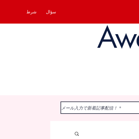
سؤال
شرط
Aw