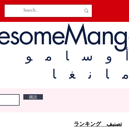
esomeMang
وسامو
انغا
購読
تصنيف ランキング