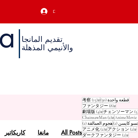
ログイン
a
تقديم المانجا
والأنيمي المذهلة
أ
م
30 منشورًا
15 منشورًا
قطعة واحدة
(30)
#考察
(15)
8 منشورات
(8)
#ファンタジー
5 منشورات
4 منشورات
(4)
#劇場版
(5
منشوران (2)
منشوران (2)
(2)
#ChainsawMan
منشوران (2)
منشوران (2)
سو كايسن
(2)
هجوم العمالقة
(2)
منشوران (2)
منشوران (2)
(2)
#アニメ化
(2)
#アクション
All Posts
مانغا
كاريكاتير
منشوران (2)
(2)
#ダークファンタジー