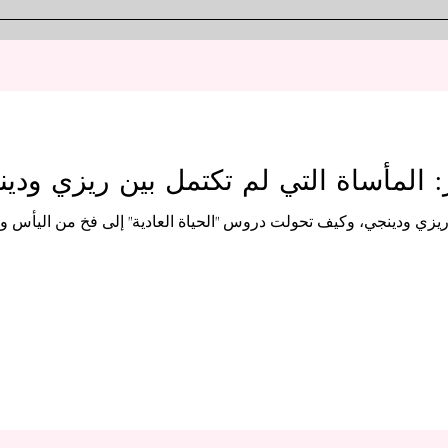
"فريرين: ما بعد نهاية الرحلة".
التخلص
ر: المأساة التي لم تكتمل بين ريزي ودي
 ريزي ودينجي، وكيف تحولت دروس "الحياة العادية" إلى فخ من اليأس و