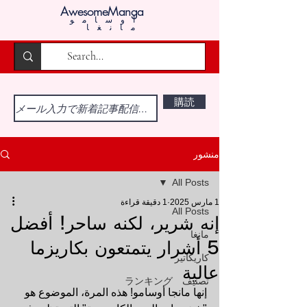
AwesomeManga
أوسامو
مانغا
購読
منشور
All Posts
1 مارس 2025
1 دقيقة قراءة
All Posts
إنه شرير، لكنه ساحر! أفضل
مانغا
5 أشرار يتمتعون بكاريزما
كاريكاتير
عالية
تصنيف ランキング
إنها مانجا أوسامو! هذه المرة، الموضوع هو 