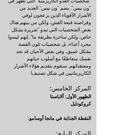
"شخصيات العدو الكاريزمية" التي تظهر في 
"ون بيس". يضم "ون بيس" العديد من 
الأشرار الأقوياء الذين يزعجون لوفي 
وقراصنة قبعة القش، ولكن من بينهم هناك 
بعض الشخصيات التي تبدو "شريرة بشكل 
خاص، ولكن ساحرة بطريقة ما". إنهم ليسوا 
مجرد أعداء، بل شخصيات تلون القصة 
بشكل عميق، وفي بعض الأحيان قد تجد 
نفسك متعاطفًا مع أسلوب حياتهم 
ومعتقداتهم. سنقوم بتقديم هؤلاء الأشرار 
الكاريزماتيين في شكل تصنيف!
المركز الخامس: 
الظهور الأول: ألاباستا
كروكودايل
النقطة الجذابة في مانجا أوسامو:
المركز الرابع: 