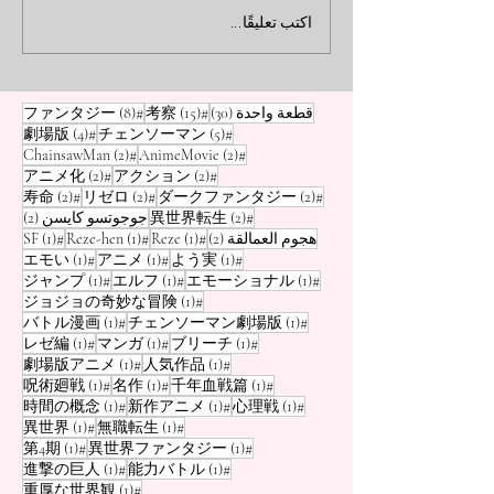
خلال ذكريات الأحباء، مستوحاة
اكتب تعليقًا...
من أنمي "فريرين: ما بعد نهاية
الرحلة".
30 منشورًا
15 منشورًا
8 منشورات
قطعة واحدة
(30)
#考察
(15)
#ファンタジー
(8)
5 منشورات
4 منشورات
(4)
#劇場版
(5)
#チェンソーマン
منشوران (2)
منشور
(2)
#ChainsawMan
(2)
#AnimeMovie
منشوران (2)
منشور
(2)
#アニメ化
(2)
#アクション
منشوران (2)
منشوران (2)
منشور
(2)
#寿命
(2)
#リゼロ
(2)
#ダークファンタジー
منشوران (2)
منشور
#異世界転生
(2)
جوجوتسو كايسن
(2)
منشوران (2)
منشور واحد (1)
منشور واحد (
منشور
هجوم العمالقة
(2)
#Reze
(1)
#Reze-hen
(1)
#SF
(1)
منشور واحد (1)
منشور واحد (1)
منشور
(1)
#エモい
(1)
#アニメ
(1)
#よう実
منشور واحد (1)
منشور واحد (1)
منشور
(1)
#ジャンプ
(1)
#エルフ
(1)
#エモーショナル
منشور
(1)
#ジョジョの奇妙な冒険
منشور واحد (1)
منشور
(1)
#バトル漫画
(1)
#チェンソーマン劇場版
منشور واحد (1)
منشور واحد (1)
منشور
(1)
#レゼ編
(1)
#マンガ
(1)
#ブリーチ
منشور واحد (1)
منشور
(1)
#劇場版アニメ
(1)
#人気作品
منشور واحد (1)
منشور واحد (1)
منشور
(1)
#呪術廻戦
(1)
#名作
(1)
#千年血戦篇
منشور واحد (1)
منشور واحد (1)
منشور
(1)
#時間の概念
(1)
#新作アニメ
(1)
#心理戦
منشور واحد (1)
منشور
(1)
#異世界
(1)
#無職転生
منشور واحد (1)
منشور
(1)
#第4期
(1)
#異世界ファンタジー
منشور واحد (1)
منشور
(1)
#進撃の巨人
(1)
#能力バトル
منشور
(1)
#重厚な世界観