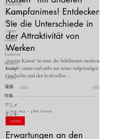
Nachricht
Kampfanimes! Entdecken
Besonderheit
Sie die Unterschiede in
Rang
Anime
der Attraktivität von
comics
Werken
Besondere
Funktion
„Jujutsu Kaisen“ ist einer der beliebtesten modernen
Feature-
Kampf-Anime und zieht mit seiner tiefgründigen
Artikel
Geschichte und den kraftvollen...
Anime
漫画
特集
アニメ
24. Sept. 2024
4 Min. Lesezeit
ランキ
ング
Anime
Erwartungen an den