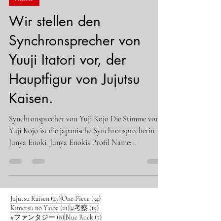
Wir stellen den
Synchronsprecher von
Yuuji Itatori vor, der
Hauptfigur von Jujutsu
Kaisen.
Synchronsprecher von Yuji Kojo Die Stimme von
Yuji Kojo ist die japanische Synchronsprecherin
Junya Enoki. Junya Enokis Profil Name:...
47 Beiträge
34 Beiträge
Jujutsu Kaisen
(47)
One Piece
(34)
21 Beiträge
15 Beiträge
Kimetsu no Yaiba
(21)
#考察
(15)
8 Beiträge
7 Beiträge
#ファンタジー
(8)
Blue Rock
(7)