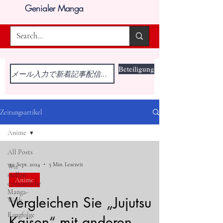
Genialer Manga
Beteiligung
Zeitungsartikel
Anime
All Posts
24. Sept. 2024
5 Min. Lesezeit
Wir
stellen
Anime
erstaunliche
Manga-
Vergleichen Sie „Jujutsu
Werk
Rangfolge
Kaisen“ mit anderen