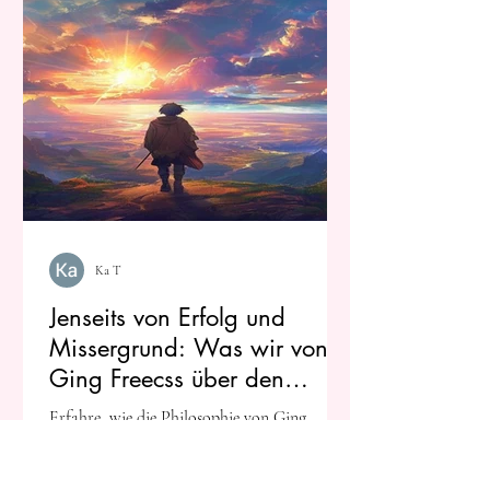
Ka T
Jenseits von Erfolg und
Missergrund: Was wir von
Ging Freecss über den
wahren Wert des Weges
Erfahre, wie die Philosophie von Ging
lernen können
Freecss (HUNTER×HUNTER) uns hilft, den
Wert unserer Mühe jenseits von bloßen