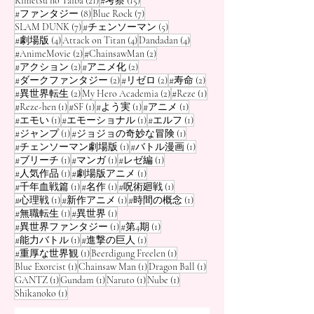
Kimetsu no Yaiba
(21)
#考察
(15)
atemberaubend s
8 Beiträge
7 Beiträge
#ファンタジー
(8)
Blue Rock
(7)
7 Beiträge
5 Beiträge
SLAM DUNK
(7)
#チェンソーマン
(5)
4 Beiträge
4 Beiträge
4 Beiträge
#劇場版
(4)
Attack on Titan
(4)
Dandadan
(4)
2 Beiträge
2 Beiträge
#AnimeMovie
(2)
#ChainsawMan
(2)
2 Beiträge
2 Beiträge
#アクション
(2)
#アニメ化
(2)
2 Beiträge
2 Beiträge
2 Beiträge
#ダークファンタジー
(2)
#リゼロ
(2)
#寿命
(2)
2 Beiträge
2 Beiträge
1 Beitrag
#異世界転生
(2)
My Hero Academia
(2)
#Reze
(1)
1 Beitrag
1 Beitrag
1 Beitrag
1 Beitrag
#Reze-hen
(1)
#SF
(1)
#よう実
(1)
#アニメ
(1)
1 Beitrag
1 Beitrag
1 Beitrag
#エモい
(1)
#エモーショナル
(1)
#エルフ
(1)
1 Beitrag
1 Beitrag
#ジャンプ
(1)
#ジョジョの奇妙な冒険
(1)
1 Beitrag
1 Beitrag
#チェンソーマン劇場版
(1)
#バトル漫画
(1)
1 Beitrag
1 Beitrag
1 Beitrag
#ブリーチ
(1)
#マンガ
(1)
#レゼ編
(1)
1 Beitrag
1 Beitrag
#人気作品
(1)
#劇場版アニメ
(1)
1 Beitrag
1 Beitrag
1 Beitrag
#千年血戦篇
(1)
#名作
(1)
#呪術廻戦
(1)
1 Beitrag
1 Beitrag
1 Beitrag
#心理戦
(1)
#新作アニメ
(1)
#時間の概念
(1)
1 Beitrag
1 Beitrag
#無職転生
(1)
#異世界
(1)
1 Beitrag
1 Beitrag
#異世界ファンタジー
(1)
#第4期
(1)
1 Beitrag
1 Beitrag
#能力バトル
(1)
#進撃の巨人
(1)
1 Beitrag
1 Beitrag
#重厚な世界観
(1)
Beerdigung Freelen
(1)
1 Beitrag
1 Beitrag
1 Beitrag
Blue Exorcist
(1)
Chainsaw Man
(1)
Dragon Ball
(1)
1 Beitrag
1 Beitrag
1 Beitrag
1 Beitrag
GANTZ
(1)
Gundam
(1)
Naruto
(1)
Nube
(1)
1 Beitrag
Shikanoko
(1)