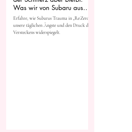
Was wir von Subaru aus
„Re:Zero“ über psychische
Erfahre, wie Subarus Trauma in „Re:Zero“
Lasten lernen können
unsere täglichen Ängste und den Druck des
Versteckens widerspiegelt.