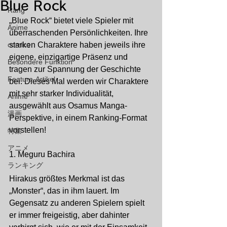
Blue Rock
Rang
„Blue Rock“ bietet viele Spieler mit 
Anime
überraschenden Persönlichkeiten. Ihre 
comics
starken Charaktere haben jeweils ihre 
eigene, einzigartige Präsenz und 
Besondere Funktion
tragen zur Spannung der Geschichte 
Feature-Artikel
bei. Dieses Mal werden wir Charaktere 
mit sehr starker Individualität, 
Anime
ausgewählt aus Osamus Manga-
漫画
Perspektive, in einem Ranking-Format 
vorstellen!
特集
アニメ
1. Meguru Bachira
ランキング
Hirakus größtes Merkmal ist das 
„Monster“, das in ihm lauert. Im 
Gegensatz zu anderen Spielern spielt 
er immer freigeistig, aber dahinter 