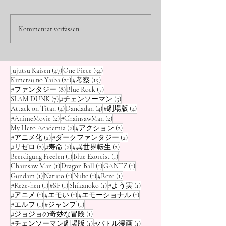
Ein emotionaler Essay zu
Erfahre, wie Suba
„Frieren“: Warum wir den Wert
in „Re:Zero“ unser
Verlust und Erinnerung
Was wir von S
unserer Mitmenschen oft erst
Ängste und den Dr
Kommentar verfassen...
lehrt
aus „Re:Zero“ 
durch deren Verlust
Versteckens widers
erkennen.
psychische La
lernen können
47 Beiträge
34 Beiträge
Jujutsu Kaisen
(47)
One Piece
(34)
21 Beiträge
15 Beiträge
Kimetsu no Yaiba
(21)
#考察
(15)
8 Beiträge
7 Beiträge
#ファンタジー
(8)
Blue Rock
(7)
7 Beiträge
5 Beiträge
SLAM DUNK
(7)
#チェンソーマン
(5)
4 Beiträge
4 Beiträge
4 Beiträge
Attack on Titan
(4)
Dandadan
(4)
#劇場版
(4)
2 Beiträge
2 Beiträge
#AnimeMovie
(2)
#ChainsawMan
(2)
2 Beiträge
2 Beiträge
My Hero Academia
(2)
#アクション
(2)
2 Beiträge
2 Beiträge
#アニメ化
(2)
#ダークファンタジー
(2)
2 Beiträge
2 Beiträge
2 Beiträge
#リゼロ
(2)
#寿命
(2)
#異世界転生
(2)
1 Beitrag
1 Beitrag
Beerdigung Freelen
(1)
Blue Exorcist
(1)
1 Beitrag
1 Beitrag
1 Beitrag
Chainsaw Man
(1)
Dragon Ball
(1)
GANTZ
(1)
1 Beitrag
1 Beitrag
1 Beitrag
1 Beitrag
Gundam
(1)
Naruto
(1)
Nube
(1)
#Reze
(1)
1 Beitrag
1 Beitrag
1 Beitrag
1 Beitrag
#Reze-hen
(1)
#SF
(1)
Shikanoko
(1)
#よう実
(1)
1 Beitrag
1 Beitrag
1 Beitrag
#アニメ
(1)
#エモい
(1)
#エモーショナル
(1)
1 Beitrag
1 Beitrag
#エルフ
(1)
#ジャンプ
(1)
1 Beitrag
#ジョジョの奇妙な冒険
(1)
1 Beitrag
1 Beitrag
#チェンソーマン劇場版
(1)
#バトル漫画
(1)