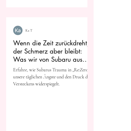
Ka T
Wenn die Zeit zurückdreht,
der Schmerz aber bleibt:
Was wir von Subaru aus
„Re:Zero“ über psychische
Erfahre, wie Subarus Trauma in „Re:Zero“
Lasten lernen können
unsere täglichen Ängste und den Druck des
Versteckens widerspiegelt.