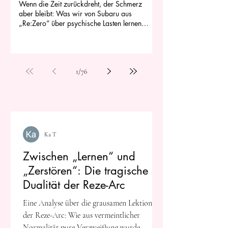
Wenn die Zeit zurückdreht, der Schmerz
aber bleibt: Was wir von Subaru aus
„Re:Zero“ über psychische Lasten lernen
können
1
/
76
Ka T
Zwischen „Lernen“ und
„Zerstören“: Die tragische
Dualität der Reze-Arc
Eine Analyse über die grausamen Lektionen
der Reze-Arc: Wie aus vermeintlicher
Normalität pure Verzweiflung wurde.