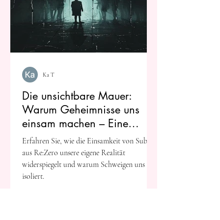
Ka T
Die unsichtbare Mauer:
Warum Geheimnisse uns
einsam machen – Eine
Reflexion über Re:Zero
Erfahren Sie, wie die Einsamkeit von Subaru
aus Re:Zero unsere eigene Realität
widerspiegelt und warum Schweigen uns
isoliert.