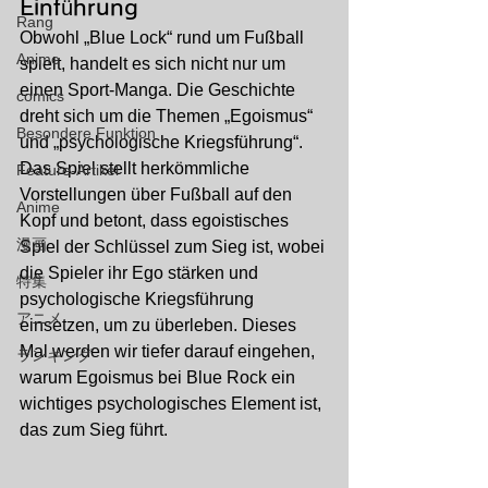
Einführung
Rang
Obwohl „Blue Lock“ rund um Fußball 
Anime
spielt, handelt es sich nicht nur um 
einen Sport-Manga. Die Geschichte 
comics
dreht sich um die Themen „Egoismus“ 
Besondere Funktion
und „psychologische Kriegsführung“. 
Das Spiel stellt herkömmliche 
Feature-Artikel
Vorstellungen über Fußball auf den 
Anime
Kopf und betont, dass egoistisches 
漫画
Spiel der Schlüssel zum Sieg ist, wobei 
die Spieler ihr Ego stärken und 
特集
psychologische Kriegsführung 
アニメ
einsetzen, um zu überleben. Dieses 
Mal werden wir tiefer darauf eingehen, 
ランキング
warum Egoismus bei Blue Rock ein 
wichtiges psychologisches Element ist, 
das zum Sieg führt.