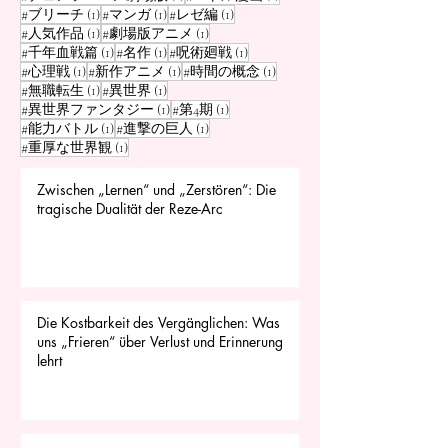
1 Beitrag
1 Beitrag
1 Beitrag
#ブリーチ
(1)
#マンガ
(1)
#レゼ編
(1)
1 Beitrag
1 Beitrag
#人気作品
(1)
#劇場版アニメ
(1)
1 Beitrag
1 Beitrag
1 Beitrag
#千年血戦篇
(1)
#名作
(1)
#呪術廻戦
(1)
1 Beitrag
1 Beitrag
1 Beitrag
#心理戦
(1)
#新作アニメ
(1)
#時間の概念
(1)
1 Beitrag
1 Beitrag
#無職転生
(1)
#異世界
(1)
1 Beitrag
1 Beitrag
#異世界ファンタジー
(1)
#第4期
(1)
1 Beitrag
1 Beitrag
#能力バトル
(1)
#進撃の巨人
(1)
1 Beitrag
#重厚な世界観
(1)
Zwischen „Lernen“ und „Zerstören“: Die
tragische Dualität der Reze-Arc
Die Kostbarkeit des Vergänglichen: Was
uns „Frieren“ über Verlust und Erinnerung
lehrt