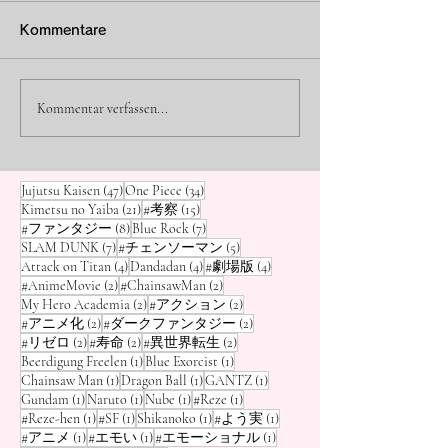
ist Seiko (Oma)?
Auge vs. Suku
Kommentare
Ranking der „Stärksten
der Neunschwä
Hallo, hier ist Osamu, euer
Hallo, hier ist Osa
Manga-Blogger! Unter den
Manga-Blogger! Fü
Medien/Exorzisten“
TOP 10 Rankin
faszinierenden Charakteren
Manga-Helden ist 
Kommentar verfassen...
neben „Nube“ und „Blue
Manga-Protago
in Dandadan sticht zweifellos
klassischer, aber u
Momos Großmutter, Seiko
Traum, „ein Monste
Exorcist“
mit der „stärks
Ayase , am meisten hervor.
eigenen Körper zu
Besessenheit“
47 Beiträge
34 Beiträge
Jujutsu Kaisen
(47)
One Piece
(34)
Sie sieht aus wie eine
beherbergen“ , ode
21 Beiträge
15 Beiträge
Kimetsu no Yaiba
(21)
#考察
(15)
atemberaubend s
8 Beiträge
7 Beiträge
#ファンタジー
(8)
Blue Rock
(7)
7 Beiträge
5 Beiträge
SLAM DUNK
(7)
#チェンソーマン
(5)
4 Beiträge
4 Beiträge
4 Beiträge
Attack on Titan
(4)
Dandadan
(4)
#劇場版
(4)
2 Beiträge
2 Beiträge
#AnimeMovie
(2)
#ChainsawMan
(2)
2 Beiträge
2 Beiträge
My Hero Academia
(2)
#アクション
(2)
2 Beiträge
2 Beiträge
#アニメ化
(2)
#ダークファンタジー
(2)
2 Beiträge
2 Beiträge
2 Beiträge
#リゼロ
(2)
#寿命
(2)
#異世界転生
(2)
1 Beitrag
1 Beitrag
Beerdigung Freelen
(1)
Blue Exorcist
(1)
1 Beitrag
1 Beitrag
1 Beitrag
Chainsaw Man
(1)
Dragon Ball
(1)
GANTZ
(1)
1 Beitrag
1 Beitrag
1 Beitrag
1 Beitrag
Gundam
(1)
Naruto
(1)
Nube
(1)
#Reze
(1)
1 Beitrag
1 Beitrag
1 Beitrag
1 Beitrag
#Reze-hen
(1)
#SF
(1)
Shikanoko
(1)
#よう実
(1)
1 Beitrag
1 Beitrag
1 Beitrag
#アニメ
(1)
#エモい
(1)
#エモーショナル
(1)