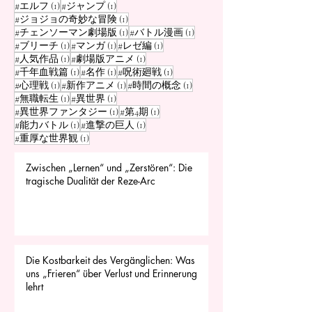
1 Beitrag
1 Beitrag
#エルフ
(1)
#ジャンプ
(1)
1 Beitrag
#ジョジョの奇妙な冒険
(1)
1 Beitrag
1 Beitrag
#チェンソーマン劇場版
(1)
#バトル漫画
(1)
1 Beitrag
1 Beitrag
1 Beitrag
#ブリーチ
(1)
#マンガ
(1)
#レゼ編
(1)
1 Beitrag
1 Beitrag
#人気作品
(1)
#劇場版アニメ
(1)
1 Beitrag
1 Beitrag
1 Beitrag
#千年血戦篇
(1)
#名作
(1)
#呪術廻戦
(1)
1 Beitrag
1 Beitrag
1 Beitrag
#心理戦
(1)
#新作アニメ
(1)
#時間の概念
(1)
1 Beitrag
1 Beitrag
#無職転生
(1)
#異世界
(1)
1 Beitrag
1 Beitrag
#異世界ファンタジー
(1)
#第4期
(1)
1 Beitrag
1 Beitrag
#能力バトル
(1)
#進撃の巨人
(1)
1 Beitrag
#重厚な世界観
(1)
Zwischen „Lernen“ und „Zerstören“: Die
tragische Dualität der Reze-Arc
Die Kostbarkeit des Vergänglichen: Was
uns „Frieren“ über Verlust und Erinnerung
lehrt