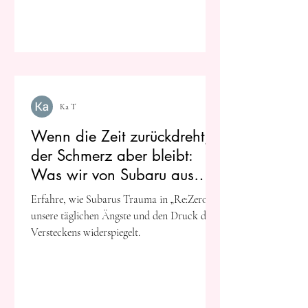
Ka T
Wenn die Zeit zurückdreht,
der Schmerz aber bleibt:
Was wir von Subaru aus
„Re:Zero“ über psychische
Erfahre, wie Subarus Trauma in „Re:Zero“
Lasten lernen können
unsere täglichen Ängste und den Druck des
Versteckens widerspiegelt.