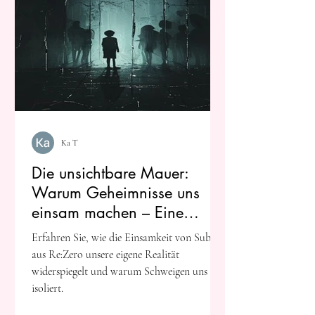
Ka T
Die unsichtbare Mauer:
Warum Geheimnisse uns
einsam machen – Eine
Reflexion über Re:Zero
Erfahren Sie, wie die Einsamkeit von Subaru
aus Re:Zero unsere eigene Realität
widerspiegelt und warum Schweigen uns
isoliert.