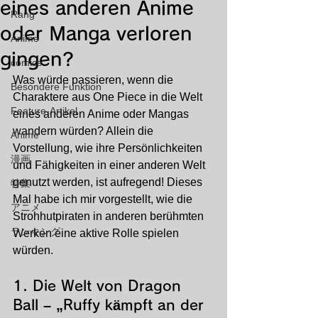
eines anderen Anime
Rang
oder Manga verloren
Anime
gingen?
comics
Was würde passieren, wenn die 
Besondere Funktion
Charaktere aus One Piece in die Welt 
Feature-Artikel
eines anderen Anime oder Mangas 
wandern würden? Allein die 
Anime
Vorstellung, wie ihre Persönlichkeiten 
漫画
und Fähigkeiten in einer anderen Welt 
genutzt werden, ist aufregend! Dieses 
特集
Mal habe ich mir vorgestellt, wie die 
アニメ
Strohhutpiraten in anderen berühmten 
ランキング
Werken eine aktive Rolle spielen 
würden.
1. 
Die Welt von Dragon 
Ball – „Ruffy kämpft an der 