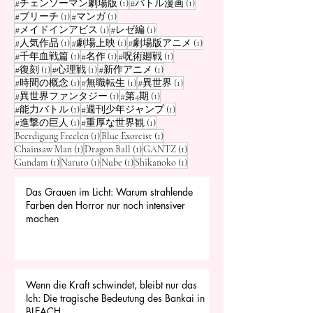
1 Beitrag
1 Beitrag
#チェンソーマン劇場版
(1)
#バトル漫画
(1)
1 Beitrag
1 Beitrag
#ブリーチ
(1)
#マンガ
(1)
1 Beitrag
1 Beitrag
#メイドインアビス
(1)
#レゼ編
(1)
1 Beitrag
1 Beitrag
1 Beitrag
#人気作品
(1)
#劇場上映
(1)
#劇場版アニメ
(1)
1 Beitrag
1 Beitrag
1 Beitrag
#千年血戦篇
(1)
#名作
(1)
#呪術廻戦
(1)
1 Beitrag
1 Beitrag
1 Beitrag
#復刻
(1)
#心理戦
(1)
#新作アニメ
(1)
1 Beitrag
1 Beitrag
1 Beitrag
#時間の概念
(1)
#無職転生
(1)
#異世界
(1)
1 Beitrag
1 Beitrag
#異世界ファンタジー
(1)
#第4期
(1)
1 Beitrag
1 Beitrag
#能力バトル
(1)
#週刊少年ジャンプ
(1)
1 Beitrag
1 Beitrag
#進撃の巨人
(1)
#重厚な世界観
(1)
1 Beitrag
1 Beitrag
Beerdigung Freelen
(1)
Blue Exorcist
(1)
1 Beitrag
1 Beitrag
1 Beitrag
Chainsaw Man
(1)
Dragon Ball
(1)
GANTZ
(1)
1 Beitrag
1 Beitrag
1 Beitrag
1 Beitrag
Gundam
(1)
Naruto
(1)
Nube
(1)
Shikanoko
(1)
Das Grauen im Licht: Warum strahlende
Farben den Horror nur noch intensiver
machen
Wenn die Kraft schwindet, bleibt nur das
Ich: Die tragische Bedeutung des Bankai in
BLEACH