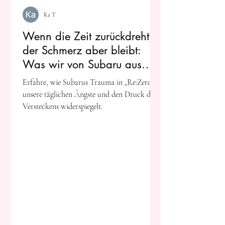
Ka T
Wenn die Zeit zurückdreht,
der Schmerz aber bleibt:
Was wir von Subaru aus
„Re:Zero“ über psychische
Erfahre, wie Subarus Trauma in „Re:Zero“
Lasten lernen können
unsere täglichen Ängste und den Druck des
Versteckens widerspiegelt.