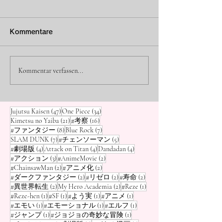
[Dandadan] Wie stark
[Dandadan] D
ist Seiko (Oma)?
Auge vs. Suku
Kommentare
Ranking der „Stärksten
der Neunschwä
Hallo, hier ist Osamu, euer
Hallo, hier ist Osa
Manga-Blogger! Unter den
Manga-Blogger! Fü
Medien/Exorzisten“
TOP 10 Rankin
faszinierenden Charakteren
Manga-Helden ist 
Kommentar verfassen...
neben „Nube“ und „Blue
Manga-Protago
in Dandadan sticht zweifellos
klassischer, aber u
Momos Großmutter, Seiko
Traum, „ein Monste
Exorcist“
mit der „stärks
Ayase , am meisten hervor.
eigenen Körper zu
Besessenheit“
47 Beiträge
34 Beiträge
Jujutsu Kaisen
(47)
One Piece
(34)
Sie sieht aus wie eine
beherbergen“ , ode
21 Beiträge
16 Beiträge
Kimetsu no Yaiba
(21)
#考察
(16)
atemberaubend s
8 Beiträge
7 Beiträge
#ファンタジー
(8)
Blue Rock
(7)
7 Beiträge
5 Beiträge
SLAM DUNK
(7)
#チェンソーマン
(5)
4 Beiträge
4 Beiträge
4 Beiträge
#劇場版
(4)
Attack on Titan
(4)
Dandadan
(4)
3 Beiträge
2 Beiträge
#アクション
(3)
#AnimeMovie
(2)
2 Beiträge
2 Beiträge
#ChainsawMan
(2)
#アニメ化
(2)
2 Beiträge
2 Beiträge
2 Beiträge
#ダークファンタジー
(2)
#リゼロ
(2)
#寿命
(2)
2 Beiträge
2 Beiträge
1 Beitrag
#異世界転生
(2)
My Hero Academia
(2)
#Reze
(1)
1 Beitrag
1 Beitrag
1 Beitrag
1 Beitrag
#Reze-hen
(1)
#SF
(1)
#よう実
(1)
#アニメ
(1)
1 Beitrag
1 Beitrag
1 Beitrag
#エモい
(1)
#エモーショナル
(1)
#エルフ
(1)
1 Beitrag
1 Beitrag
#ジャンプ
(1)
#ジョジョの奇妙な冒険
(1)