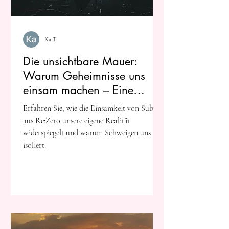
Ka T
Die unsichtbare Mauer:
Warum Geheimnisse uns
einsam machen – Eine
Reflexion über Re:Zero
Erfahren Sie, wie die Einsamkeit von Subaru
aus Re:Zero unsere eigene Realität
widerspiegelt und warum Schweigen uns
isoliert.