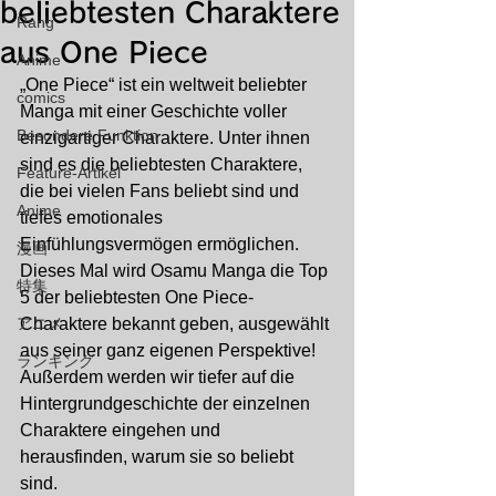
beliebtesten Charaktere
Rang
aus One Piece
Anime
„One Piece“ ist ein weltweit beliebter 
comics
Manga mit einer Geschichte voller 
Besondere Funktion
einzigartiger Charaktere. Unter ihnen 
sind es die beliebtesten Charaktere, 
Feature-Artikel
die bei vielen Fans beliebt sind und 
Anime
tiefes emotionales 
Einfühlungsvermögen ermöglichen. 
漫画
Dieses Mal wird Osamu Manga die Top 
特集
5 der beliebtesten One Piece-
アニメ
Charaktere bekannt geben, ausgewählt 
aus seiner ganz eigenen Perspektive! 
ランキング
Außerdem werden wir tiefer auf die 
Hintergrundgeschichte der einzelnen 
Charaktere eingehen und 
herausfinden, warum sie so beliebt 
sind.