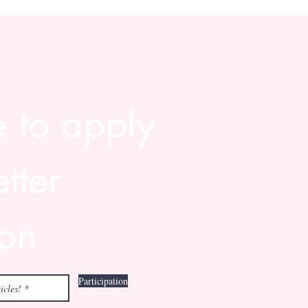
e to apply
tter
ion
Participation