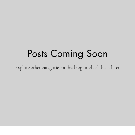
ランキング
Featured
anime
漫画
特集
Posts Coming Soon
Explore other categories in this blog or check back later.