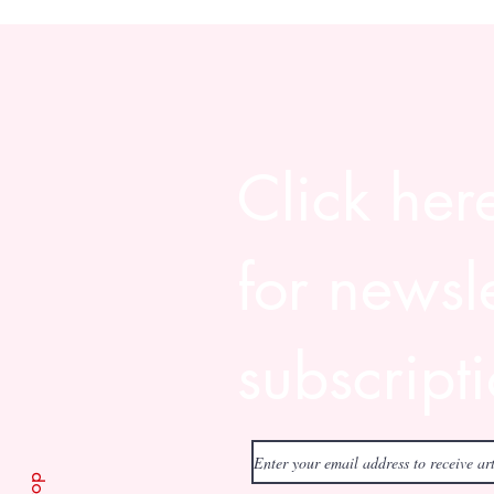
Click her
for newsle
subscript