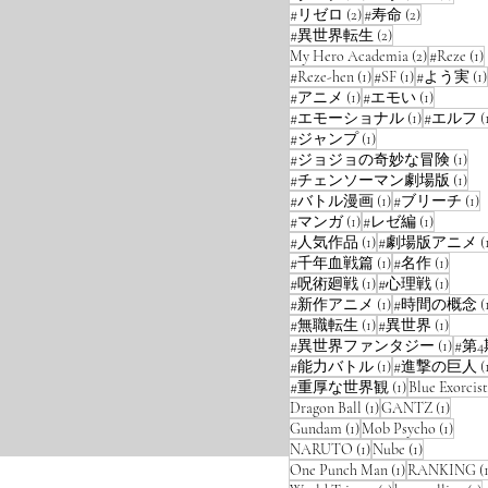
ランキング
2 posts
2 posts
#リゼロ
(2)
#寿命
(2)
2 posts
#異世界転生
(2)
2 posts
My Hero Academia
(2)
#Reze
(1)
1 post
1 post
#Reze-hen
(1)
#SF
(1)
#よう実
(1)
1 post
1 post
#アニメ
(1)
#エモい
(1)
1 post
#エモーショナル
(1)
#エルフ
(
1 post
#ジャンプ
(1)
1 p
#ジョジョの奇妙な冒険
(1)
1 p
#チェンソーマン劇場版
(1)
1 post
1
#バトル漫画
(1)
#ブリーチ
(1)
1 post
1 post
#マンガ
(1)
#レゼ編
(1)
1 post
#人気作品
(1)
#劇場版アニメ
(
1 post
1 post
#千年血戦篇
(1)
#名作
(1)
1 post
1 post
#呪術廻戦
(1)
#心理戦
(1)
1 post
#新作アニメ
(1)
#時間の概念
(
1 post
1 post
#無職転生
(1)
#異世界
(1)
1 post
#異世界ファンタジー
(1)
#第4
1 post
#能力バトル
(1)
#進撃の巨人
(
1 post
#重厚な世界観
(1)
Blue Exorcist
1 post
1 post
Dragon Ball
(1)
GANTZ
(1)
1 post
1 post
Gundam
(1)
Mob Psycho
(1)
1 post
1 post
NARUTO
(1)
Nube
(1)
1 post
One Punch Man
(1)
RANKING
(