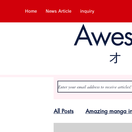
Home
News Article
inquiry
Awe
All Posts
Amazing manga in