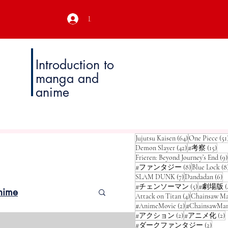
Login
Introduction to
manga and
anime
64 posts
Jujutsu Kaisen
(64)
One Piece
(51
42 posts
15 p
Demon Slayer
(42)
#考察
(15)
Frieren: Beyond Journey’s End
(9)
8 posts
#ファンタジー
(8)
Blue Lock
(8
7 posts
6 
SLAM DUNK
(7)
Dandadan
(6)
5 posts
#チェンソーマン
(5)
#劇場版
(
nime
4 posts
Attack on Titan
(4)
Chainsaw M
2 posts
#AnimeMovie
(2)
#ChainsawMa
2 posts
2
#アクション
(2)
#アニメ化
(2)
2 post
#ダークファンタジー
(2)