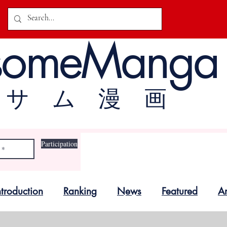
someManga
オサム漫画
Participation
troduction
Ranking
News
Featured
A