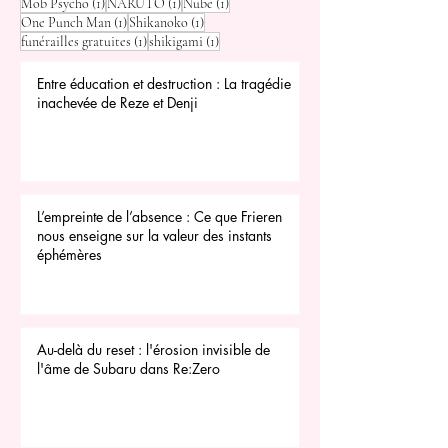
1 post
1 post
1 post
Mob Psycho
(1)
NARUTO
(1)
Nube
(1)
1 post
1 post
One Punch Man
(1)
Shikanoko
(1)
1 post
1 post
funérailles gratuites
(1)
shikigami
(1)
Entre éducation et destruction : La tragédie
inachevée de Reze et Denji
L’empreinte de l’absence : Ce que Frieren
nous enseigne sur la valeur des instants
éphémères
Au-delà du reset : l'érosion invisible de
l'âme de Subaru dans Re:Zero