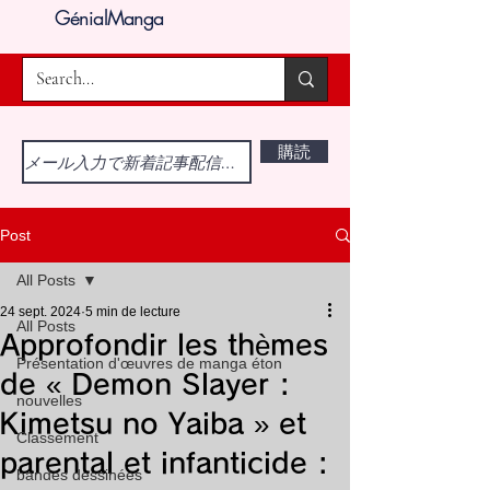
GénialManga
購読
Post
All Posts
24 sept. 2024
5 min de lecture
All Posts
Approfondir les thèmes
Présentation d'œuvres de manga éton
de « Demon Slayer :
nouvelles
Kimetsu no Yaiba » et
Classement
parental et infanticide :
bandes dessinées