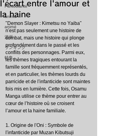
l'écart entre l'amour et
Particularité
la haine
animé
"Demon Slayer : Kimetsu no Yaiba" 
animé
n'est pas seulement une histoire de 
漫画
combat, mais une histoire qui plonge 
profondément dans le passé et les 
ランキング
conflits des personnages. Parmi eux, 
特集
les thèmes tragiques entourant la 
famille sont fréquemment représentés, 
et en particulier, les thèmes lourds du 
parricide et de l'infanticide sont maintes 
fois mis en lumière. Cette fois, Osamu 
Manga utilise ce thème pour entrer au 
cœur de l’histoire où se croisent 
l’amour et la haine familiale.
1. Origine de l'Oni : Symbole de 
l'infanticide par Muzan Kibutsuji