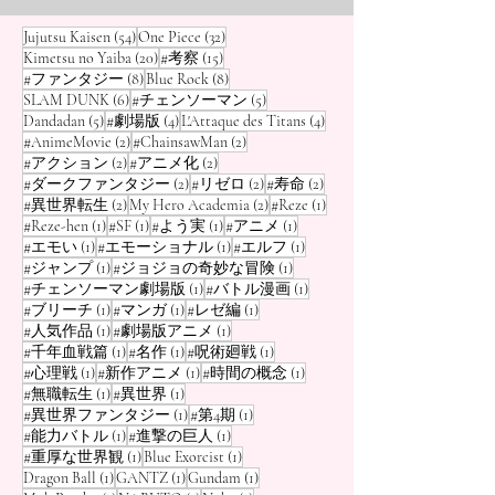
54 posts
32 posts
Jujutsu Kaisen
(54)
One Piece
(32)
20 posts
15 posts
Kimetsu no Yaiba
(20)
#考察
(15)
8 posts
8 posts
#ファンタジー
(8)
Blue Rock
(8)
6 posts
5 posts
SLAM DUNK
(6)
#チェンソーマン
(5)
5 posts
4 posts
4 posts
Dandadan
(5)
#劇場版
(4)
L'Attaque des Titans
(4)
2 posts
2 posts
#AnimeMovie
(2)
#ChainsawMan
(2)
2 posts
2 posts
#アクション
(2)
#アニメ化
(2)
2 posts
2 posts
2 posts
#ダークファンタジー
(2)
#リゼロ
(2)
#寿命
(2)
2 posts
2 posts
1 post
#異世界転生
(2)
My Hero Academia
(2)
#Reze
(1)
1 post
1 post
1 post
1 post
#Reze-hen
(1)
#SF
(1)
#よう実
(1)
#アニメ
(1)
1 post
1 post
1 post
#エモい
(1)
#エモーショナル
(1)
#エルフ
(1)
1 post
1 post
#ジャンプ
(1)
#ジョジョの奇妙な冒険
(1)
1 post
1 post
#チェンソーマン劇場版
(1)
#バトル漫画
(1)
1 post
1 post
1 post
#ブリーチ
(1)
#マンガ
(1)
#レゼ編
(1)
1 post
1 post
#人気作品
(1)
#劇場版アニメ
(1)
1 post
1 post
1 post
#千年血戦篇
(1)
#名作
(1)
#呪術廻戦
(1)
1 post
1 post
1 post
#心理戦
(1)
#新作アニメ
(1)
#時間の概念
(1)
1 post
1 post
#無職転生
(1)
#異世界
(1)
1 post
1 post
#異世界ファンタジー
(1)
#第4期
(1)
1 post
1 post
#能力バトル
(1)
#進撃の巨人
(1)
1 post
1 post
#重厚な世界観
(1)
Blue Exorcist
(1)
1 post
1 post
1 post
Dragon Ball
(1)
GANTZ
(1)
Gundam
(1)