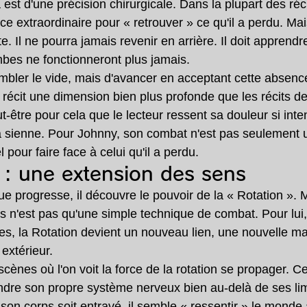
 est d'une précision chirurgicale. Dans la plupart des réci
e extraordinaire pour « retrouver » ce qu'il a perdu. Ma
e. Il ne pourra jamais revenir en arrière. Il doit apprendr
ambes ne fonctionneront plus jamais.
ombler le vide, mais d'avancer en acceptant cette absenc
récit une dimension bien plus profonde que les récits de
t-être pour cela que le lecteur ressent sa douleur si int
la sienne. Pour Johnny, son combat n'est pas seulement 
el pour faire face à celui qu'il a perdu.
 : une extension des sens
ue progresse, il découvre le pouvoir de la « Rotation ». M
igts n'est pas qu'une simple technique de combat. Pour lui,
s, la Rotation devient un nouveau lien, une nouvelle ma
extérieur.
ènes où l'on voit la force de la rotation se propager. Ce
ndre son propre système nerveux bien au-delà de ses lim
son corps soit entravé, il semble « ressentir » le monde