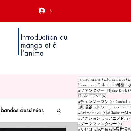
Se connecter
Introduction au
manga et à
l'anime
54 posts
Jujutsu Kaisen
(54)
One Piece
(32
20 posts
Kimetsu no Yaiba
(20)
#考察
(15)
8 posts
#ファンタジー
(8)
Blue Rock
(8
6 posts
SLAM DUNK
(6)
5 posts
#チェンソーマン
(5)
Dandadan
4 posts
#劇場版
(4)
L'Attaque des Titans
bandes dessinées
2 posts
#AnimeMovie
(2)
#ChainsawMa
2 posts
2
#アクション
(2)
#アニメ化
(2)
2 pos
#ダークファンタジー
(2)
2 posts
2 posts
#リゼロ
(2)
#寿命
(2)
#異世界