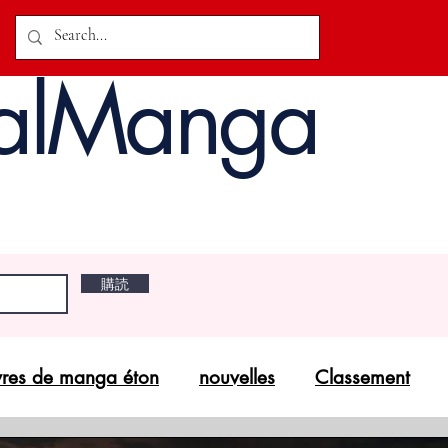
alManga
購読
vres de manga éton
nouvelles
Classement