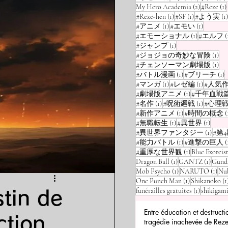
2 posts
My Hero Academia
(2)
#Reze
(1)
1 post
1 post
#Reze-hen
(1)
#SF
(1)
#よう実
(1)
1 post
1 post
#アニメ
(1)
#エモい
(1)
1 post
#エモーショナル
(1)
#エルフ
(
1 post
#ジャンプ
(1)
1 p
#ジョジョの奇妙な冒険
(1)
1 p
#チェンソーマン劇場版
(1)
1 post
1
#バトル漫画
(1)
#ブリーチ
(1)
1 post
1 post
#マンガ
(1)
#レゼ編
(1)
#人気
1 post
#劇場版アニメ
(1)
#千年血戦
1 post
1 post
#名作
(1)
#呪術廻戦
(1)
#心理
1 post
#新作アニメ
(1)
#時間の概念
(
1 post
1 post
#無職転生
(1)
#異世界
(1)
1 post
#異世界ファンタジー
(1)
#第
1 post
#能力バトル
(1)
#進撃の巨人
(
1 post
#重厚な世界観
(1)
Blue Exorcis
1 post
1 post
Dragon Ball
(1)
GANTZ
(1)
Gund
1 post
1 po
Mob Psycho
(1)
NARUTO
(1)
Nu
1 post
One Punch Man
(1)
Shikanoko
(1
1 post
funérailles gratuites
(1)
shikigam
stin de
Entre éducation et destructi
ction
tragédie inachevée de Reze