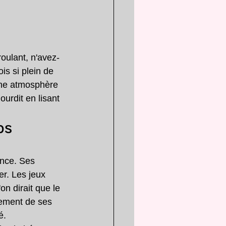
roulant, n'avez-
s si plein de 
une atmosphère 
urdit en lisant 
ps 
nce. Ses 
er. Les jeux 
n dirait que le 
vement de ses 
é.