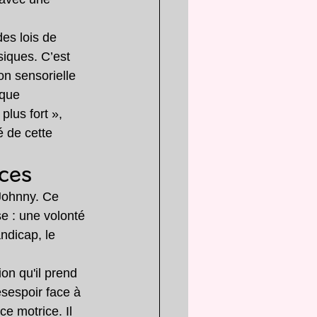
es lois de 
siques. C’est 
on sensorielle 
sque 
lus fort », 
 de cette 
ices
 Johnny. Ce 
e : une volonté 
ndicap, le 
on qu'il prend 
ésespoir face à 
e motrice. Il 