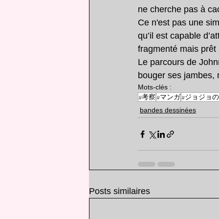
ne cherche pas à cac
Ce n'est pas une sim
qu’il est capable d’a
fragmenté mais prêt à
Le parcours de John
bouger ses jambes, m
Mots-clés :
#考察
#マンガ
#ジョジョ
bandes dessinées
Posts similaires