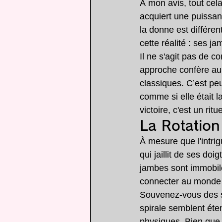
À mon avis, tout cela
acquiert une puissanc
la donne est différent
cette réalité : ses j
Il ne s'agit pas de c
approche confère au 
classiques. C’est peu
comme si elle était 
victoire, c'est un ritu
La Rotation
À mesure que l'intrig
qui jaillit de ses do
jambes sont immobile
connecter au monde 
Souvenez-vous des sc
spirale semblent éte
physiques. Bien que 