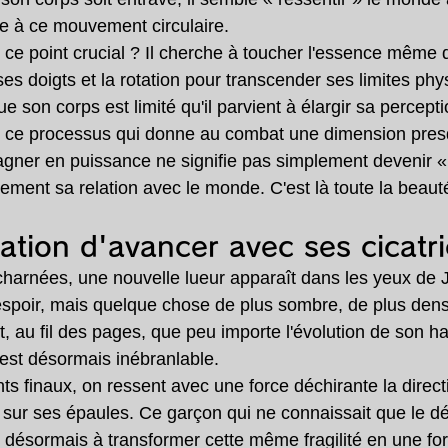
ce à ce mouvement circulaire.
e point crucial ? Il cherche à toucher l'essence même d
t ses doigts et la rotation pour transcender ses limites phy
 son corps est limité qu'il parvient à élargir sa percepti
est ce processus qui donne au combat une dimension pre
agner en puissance ne signifie pas simplement devenir « p
ement sa relation avec le monde. C'est là toute la beauté
ation d'avancer avec ses cicatr
 acharnées, une nouvelle lueur apparaît dans les yeux de
espoir, mais quelque chose de plus sombre, de plus dens
, au fil des pages, que peu importe l'évolution de son ha
 est désormais inébranlable.
s finaux, on ressent avec une force déchirante la directi
te sur ses épaules. Ce garçon qui ne connaissait que le d
 désormais à transformer cette même fragilité en une forc