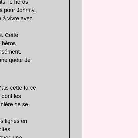
ts, le héros 
is pour Johnny, 
e à vivre avec 
e. Cette 
 héros 
ensément, 
une quête de 
ais cette force 
 dont les 
nière de se 
s lignes en 
ites 
 avec une 