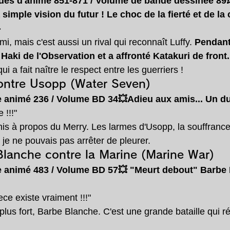
des d'anime 851-871 / Volume de bande dessinée 89
 simple vision du futur ! Le choc de la fierté et de la
»
i, mais c'est aussi un rival qui reconnaît Luffy. 
Pendant 
 Haki de l'Observation et a affronté Katakuri de front.
i a fait naître le respect entre les guerriers !
contre Usopp (Water Seven)
e animé 236 / Volume BD 34💥Adieu
aux amis... Un d
 !!!"
is à propos du Merry. Les larmes d'Usopp, la souffrance d
e je ne pouvais pas arrêter de pleurer.
Blanche contre la Marine (Marine War)
e animé 483 / Volume BD 57💥
"Meurt debout" Barbe B
ce existe vraiment !!!"
plus fort, Barbe Blanche. C'est une grande bataille qui 