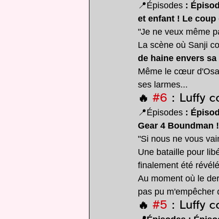
📍Épisodes 
: Épiso
et enfant ! Le coup 
"Je ne veux même pas
La scène où Sanji com
de haine envers sa 
Même le cœur d'Osamu
ses larmes...
🔥 
#6
 : Luffy 
📍Épisodes 
: Épiso
Gear 4 Boundman ! 
"Si nous ne vous vai
Une bataille pour li
finalement été révél
Au moment où le der
pas pu m'empêcher d'
🔥 
#5
 : Luffy 