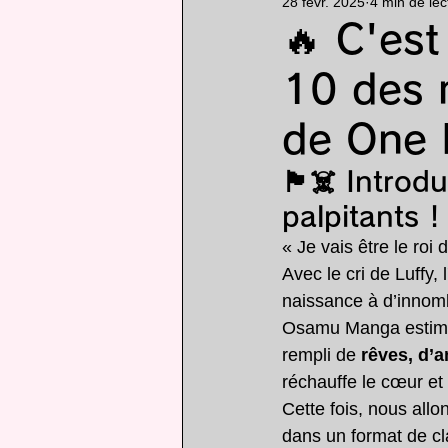
28 févr. 2025
4 min de lec
Particularité
animé
🔥 C'est
10 des 
de One 
🏴☠️ Introd
palpitants !
« Je vais être le roi 
Avec le cri de Luffy
naissance à d’innom
Osamu Manga estime 
rempli de 
rêves, d’a
réchauffe le cœur et 
Cette fois, nous allo
dans un format de c