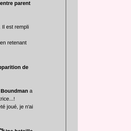
entre parent 
Il est rempli 
en retenant 
pparition de 
4 Boundman
 a 
ice...!
joué, je n'ai 