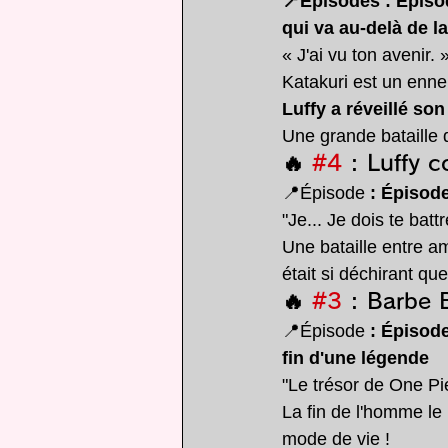
📍Épisodes : Épiso
qui va au-delà de la
« J'ai vu ton avenir. 
Katakuri est un ennem
Luffy a réveillé son
Une grande bataille qu
🔥 
#4
 : Luffy 
📍Épisode 
: Épisod
"Je... Je dois te battre
Une bataille entre am
était si déchirant qu
🔥 
#3
 : Barbe 
📍Épisode 
: Épisod
fin d'une légende
"Le trésor de One Pie
La fin de l'homme le 
mode de vie !