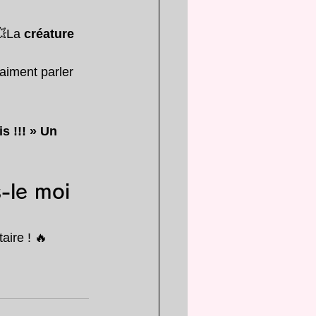
💥La 
créature 
raiment parler 
 !!! » Un 
s-le moi 
aire ! 🔥