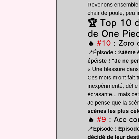
Revenons ensemble s
chair de poule, peu i
🏆 Top 10 de
de One Pie
🔥 
#10
 : Zoro 
📍Épisode 
: 24ème 
épéiste ! "Je ne pe
« Une blessure dans 
Ces mots m'ont fait t
inexpérimenté, défie 
écrasante... mais cett
Je pense que la scène
scènes les plus cé
🔥 
#9
 : Ace co
📍Épisode 
: Épisod
décidé de leur dest