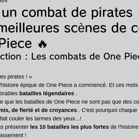
ture
animé
漫画
ランキング
特集
 un combat de pirates 
meilleures scènes de 
Piece 🔥
uction : Les combats de One Pie
des pirates ! »
, l'histoire épique de One Piece a commencé. Et ces mots
brables 
batailles légendaires
 .
que les batailles de One Piece ne sont pas que des com
mis, de fierté et de croyances
 . C'est pourquoi chaque b
fait couler les larmes des yeux...!
ns présenter 
les 10 batailles les plus fortes
 de l'histoi
lassement !