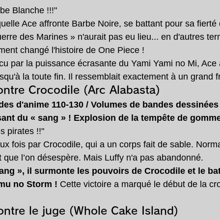
rbe Blanche !!!"
uelle Ace affronte Barbe Noire, se battant pour sa fierté 
Guerre des Marines » n'aurait pas eu lieu... en d'autres te
ement changé l'histoire de One Piece !
aincu par la puissance écrasante du Yami Yami no Mi, Ace 
qu'à la toute fin. Il ressemblait exactement à un grand fr
contre Crocodile (Arc Alabasta)
des d'anime 110-130 / Volumes de bandes dessinées
isant du « sang » ! Explosion de la tempête de go
s pirates !!"
ux fois par Crocodile, qui a un corps fait de sable. Norma
t que l’on désespère. Mais Luffy n'a pas abandonné.
sang », il surmonte les pouvoirs de Crocodile et le ba
u no Storm !
 Cette victoire a marqué le début de la cr
contre le juge (Whole Cake Island)