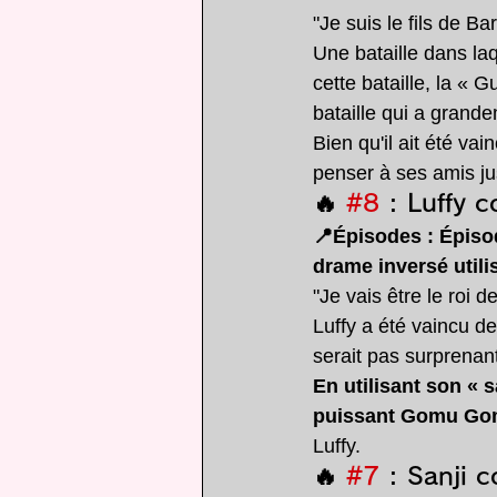
"Je suis le fils de Ba
Une bataille dans laq
cette bataille, la « 
bataille qui a grand
Bien qu'il ait été v
penser à ses amis jus
🔥 
#8
 : Luffy 
📍Épisodes : Épiso
drame inversé util
"Je vais être le roi de
Luffy a été vaincu de
serait pas surprenan
En utilisant son « 
puissant Gomu Gom
Luffy.
🔥 
#7
 : Sanji 