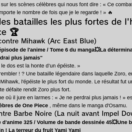
ur les scènes célèbres qui nous font dire : « Ce comba
mporte le nombre de fois que je le regarde ! » 🔥
s batailles les plus fortes de l'h
ce 🏆
contre Mihawk (Arc East Blue)
épisode de l'anime / Tome 6 du manga💥La
détermina
rdrai plus jamais"
le dos est la honte d’un épéiste. »
rembler ! ? Une bataille légendaire dans laquelle Zoro, e
Mihawk, l'épéiste le plus fort du monde. Le résultat fut u
e défaite rendit Zoro plus fort.
 où il jure en larmes : « Je ne perdrai plus jamais ! » es
lèbres de One Piece
 , même dans le manga d'Osamu.
ntre Barbe Noire (La nuit avant Impel D
e d'anime 325 / Volume de bande dessinée 45💥Une
b
in ! La terreur du fruit Yami Yami