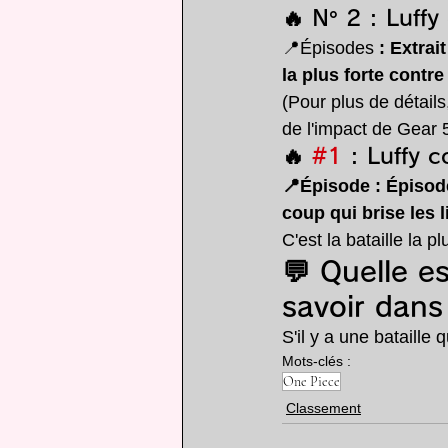
🔥 N° 2 : Luff
📍Épisodes 
: Extrai
la plus forte contre
(Pour plus de détails
de l'impact de Gear 5
🔥 
#1
 : Luffy 
📍Épisode : Épisod
coup qui brise les l
C'est la bataille la 
💬 Quelle es
savoir dans
S'il y a une bataill
Mots-clés :
One Piece
Classement