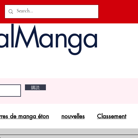
alManga
購読
vres de manga éton
nouvelles
Classement