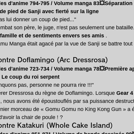
des d'anime 794-795 / Volume manga 83💥Séparation
de pied de Sanji avec fierté sur la ligne
 lui donner un coup de pied..."
bat son père, le juge, n'est pas seulement une bataille. 
famille et de sentiments envers ses amis
 .
 Manga était agacé par la vue de Sanji se battre tout 
contre Doflamingo (Arc Dressrosa)
des d'anime 723-734 / Volume manga 78💥Première
a
Le coup du roi serpent
nquons pas, personne ne pourra rire !!!"
bérer Dressrosa du règne de Doflamingo. Lorsque 
Gear 
é, nous avons été époustouflés par sa puissance destructr
nier morceau de « Gomu Gomu no King Kong Gun » a été 
avoir la chair de poule ! ?
contre Katakuri (Whole Cake Island)