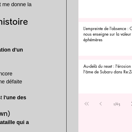
t me donne la 
istoire 
L’empreinte de l’absence : 
nous enseigne sur la valeur 
éphémères
tion d'un 
Au-delà du reset : l'érosion 
l'âme de Subaru dans Re:Z
ncore 
ne défaite 
t 
l'une des 
1
/
63
own)
ataille qui a 