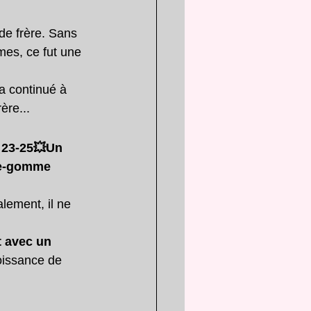
de frère. Sans 
rmes, ce fut une 
a continué à 
ère...
 23-25💥Un
mme-gomme
lement, il ne 
t avec un 
oissance de 