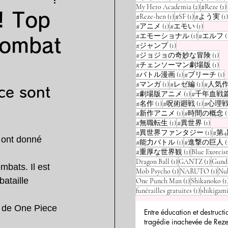
2 posts
My Hero Academia
(2)
#Reze
(1)
! Top
1 post
1 post
#Reze-hen
(1)
#SF
(1)
#よう実
(1)
1 post
1 post
#アニメ
(1)
#エモい
(1)
1 post
#エモーショナル
(1)
#エルフ
(
combat
1 post
#ジャンプ
(1)
1 p
#ジョジョの奇妙な冒険
(1)
1 p
#チェンソーマン劇場版
(1)
1 post
1
#バトル漫画
(1)
#ブリーチ
(1)
1 post
1 post
#マンガ
(1)
#レゼ編
(1)
#人気
ce sont 
1 post
#劇場版アニメ
(1)
#千年血戦
1 post
1 post
#名作
(1)
#呪術廻戦
(1)
#心理
1 post
#新作アニメ
(1)
#時間の概念
(
1 post
1 post
#無職転生
(1)
#異世界
(1)
1 post
#異世界ファンタジー
(1)
#第
 ont donné 
1 post
#能力バトル
(1)
#進撃の巨人
(
1 post
#重厚な世界観
(1)
Blue Exorcis
1 post
1 post
Dragon Ball
(1)
GANTZ
(1)
Gund
bats. Il est 
1 post
1 po
Mob Psycho
(1)
NARUTO
(1)
Nu
ataille 
1 post
One Punch Man
(1)
Shikanoko
(1
1 post
funérailles gratuites
(1)
shikigam
re de One Piece 
Entre éducation et destructi
tragédie inachevée de Reze