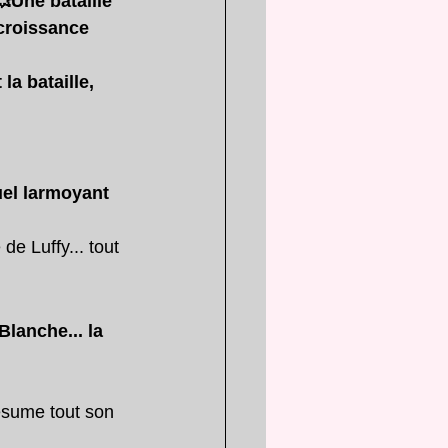
💥Une
bataille 
 croissance
la bataille, 
uel larmoyant
e Luffy... tout 
lanche... la 
résume tout son 