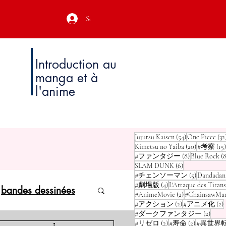
Se connecter
Introduction au
manga et à
l'anime
54 posts
Jujutsu Kaisen
(54)
One Piece
(32
20 posts
Kimetsu no Yaiba
(20)
#考察
(15)
8 posts
#ファンタジー
(8)
Blue Rock
(8
6 posts
SLAM DUNK
(6)
5 posts
#チェンソーマン
(5)
Dandadan
4 posts
#劇場版
(4)
L'Attaque des Titans
bandes dessinées
2 posts
#AnimeMovie
(2)
#ChainsawMa
2 posts
2
#アクション
(2)
#アニメ化
(2)
2 pos
#ダークファンタジー
(2)
2 posts
2 posts
#リゼロ
(2)
#寿命
(2)
#異世界