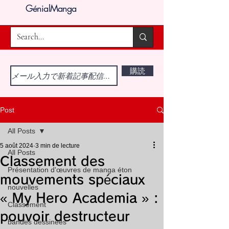
GénialManga
購読
Post
All Posts
5 août 2024
3 min de lecture
All Posts
Classement des
Présentation d'œuvres de manga éton
mouvements spéciaux
nouvelles
« My Hero Academia » :
Classement
pouvoir destructeur
bandes dessinées