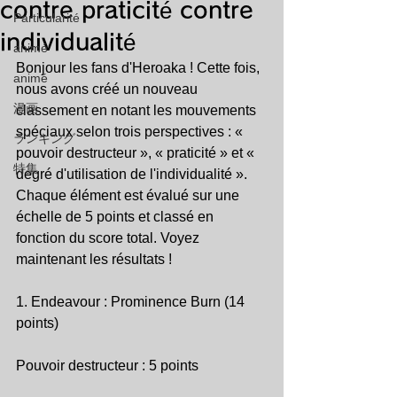
contre praticité contre
Particularité
individualité
animé
Bonjour les fans d'Heroaka ! Cette fois, 
animé
nous avons créé un nouveau 
漫画
classement en notant les mouvements 
spéciaux selon trois perspectives : « 
ランキング
pouvoir destructeur », « praticité » et « 
特集
degré d'utilisation de l'individualité ». 
Chaque élément est évalué sur une 
échelle de 5 points et classé en 
fonction du score total. Voyez 
maintenant les résultats !
1. Endeavour : Prominence Burn (14 
points)
Pouvoir destructeur : 5 points