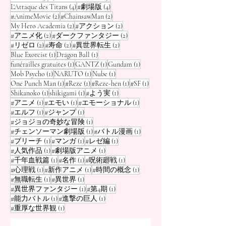
Ball », etc.
4 posts
4 posts
L'Attaque des Titans
(4)
#劇場版
(4)
2 posts
2 posts
#AnimeMovie
(2)
#ChainsawMan
(2)
2 posts
2 posts
My Hero Academia
(2)
#アクション
(2)
2 posts
2 posts
#アニメ化
(2)
#ダークファンタジー
(2)
2 posts
2 posts
2 posts
#リゼロ
(2)
#寿命
(2)
#異世界転生
(2)
1 post
1 post
Blue Exorcist
(1)
Dragon Ball
(1)
1 post
1 post
1 post
funérailles gratuites
(1)
GANTZ
(1)
Gundam
(1)
1 post
1 post
1 post
Mob Psycho
(1)
NARUTO
(1)
Nube
(1)
1 post
1 post
1 post
1 post
One Punch Man
(1)
#Reze
(1)
#Reze-hen
(1)
#SF
(1)
1 post
1 post
1 post
Shikanoko
(1)
shikigami
(1)
#よう実
(1)
1 post
1 post
1 post
#アニメ
(1)
#エモい
(1)
#エモーショナル
(1)
1 post
1 post
#エルフ
(1)
#ジャンプ
(1)
1 post
#ジョジョの奇妙な冒険
(1)
1 post
1 post
#チェンソーマン劇場版
(1)
#バトル漫画
(1)
1 post
1 post
1 post
#ブリーチ
(1)
#マンガ
(1)
#レゼ編
(1)
1 post
1 post
#人気作品
(1)
#劇場版アニメ
(1)
1 post
1 post
1 post
#千年血戦篇
(1)
#名作
(1)
#呪術廻戦
(1)
1 post
1 post
1 post
#心理戦
(1)
#新作アニメ
(1)
#時間の概念
(1)
1 post
1 post
#無職転生
(1)
#異世界
(1)
1 post
1 post
#異世界ファンタジー
(1)
#第4期
(1)
1 post
1 post
#能力バトル
(1)
#進撃の巨人
(1)
1 post
#重厚な世界観
(1)