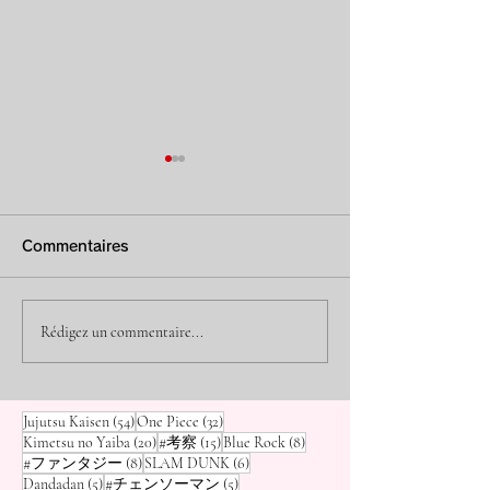
[Dandadan] Quel est le
[Dandadan] Qu
rang des
la puissance d
Commentaires
extraterrestres de
(Mémé) ? Cla
Bonjour, c'est Osamu, votre
Bonjour, c'est Osa
blogueur manga ! De
blogueur manga ! 
Serpo ? Classement
des « Meilleur
nombreux extraterrestres
personnages fasci
Rédigez un commentaire...
des « Extraterrestres
Médiums et Ex
apparaissent dans Dandadan
Dandadan , celui q
, mais les « Extraterrestres de
distingue le plus e
les plus dangereux » du
» aux côtés de
Serpo » sont particulièrement
aucun doute la gr
monde du manga avec
» et « Blue Exo
54 posts
32 posts
Jujutsu Kaisen
(54)
One Piece
(32)
tenaces. Leur objectif étrange
de Momo, Seiko Ay
20 posts
15 posts
8 posts
Kimetsu no Yaiba
(20)
#考察
(15)
Blue Rock
(8)
de « r
a l'apparence
« GANTZ », « Dragon
8 posts
6 posts
#ファンタジー
(8)
SLAM DUNK
(6)
5 posts
5 posts
Dandadan
(5)
#チェンソーマン
(5)