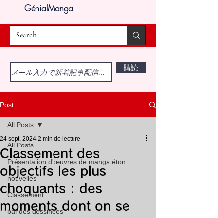
GénialManga
購読
Post
All Posts
24 sept. 2024
2 min de lecture
All Posts
Classement des
Présentation d'œuvres de manga éton
objectifs les plus
nouvelles
choquants : des
Classement
moments dont on se
bandes dessinées