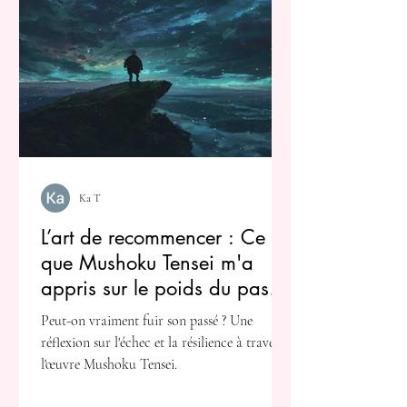
Ka T
L’art de recommencer : Ce
que Mushoku Tensei m'a
appris sur le poids du passé
et la force de la
Peut-on vraiment fuir son passé ? Une
persévérance
réflexion sur l'échec et la résilience à travers
l'œuvre Mushoku Tensei.