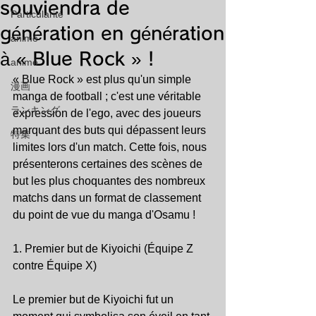
souviendra de
Particularité
génération en génération
animé
à « Blue Rock » !
animé
« Blue Rock » est plus qu'un simple 
漫画
manga de football ; c'est une véritable 
ランキング
expression de l'ego, avec des joueurs 
marquant des buts qui dépassent leurs 
特集
limites lors d'un match. Cette fois, nous 
présenterons certaines des scènes de 
but les plus choquantes des nombreux 
matchs dans un format de classement 
du point de vue du manga d'Osamu !
1. Premier but de Kiyoichi (Équipe Z 
contre Équipe X)
Le premier but de Kiyoichi fut un 