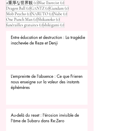
1 post
1 post
#重厚な世界観
(1)
Blue Exorcist
(1)
1 post
1 post
1 post
Dragon Ball
(1)
GANTZ
(1)
Gundam
(1)
1 post
1 post
1 post
Mob Psycho
(1)
NARUTO
(1)
Nube
(1)
1 post
1 post
One Punch Man
(1)
Shikanoko
(1)
1 post
1 post
funérailles gratuites
(1)
shikigami
(1)
Entre éducation et destruction : La tragédie
inachevée de Reze et Denji
L’empreinte de l’absence : Ce que Frieren
nous enseigne sur la valeur des instants
éphémères
Au-delà du reset : l'érosion invisible de
l'âme de Subaru dans Re:Zero