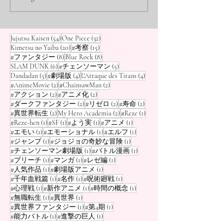
des « Extraterrestres
Médiums et Ex
apparaissent dans Dandadan
Dandadan , celui q
, mais les « Extraterrestres de
distingue le plus e
les plus dangereux » du
» aux côtés de
Serpo » sont particulièrement
aucun doute la gr
monde du manga avec
» et « Blue Exo
54 posts
32 posts
Jujutsu Kaisen
(54)
One Piece
(32)
tenaces. Leur objectif étrange
de Momo, Seiko Ay
20 posts
15 posts
Kimetsu no Yaiba
(20)
#考察
(15)
de « r
a l'apparence
« GANTZ », « Dragon
8 posts
8 posts
#ファンタジー
(8)
Blue Rock
(8)
6 posts
5 posts
SLAM DUNK
(6)
#チェンソーマン
(5)
Ball », etc.
5 posts
4 posts
4 posts
Dandadan
(5)
#劇場版
(4)
L'Attaque des Titans
(4)
2 posts
2 posts
#AnimeMovie
(2)
#ChainsawMan
(2)
2 posts
2 posts
#アクション
(2)
#アニメ化
(2)
2 posts
2 posts
2 posts
#ダークファンタジー
(2)
#リゼロ
(2)
#寿命
(2)
2 posts
2 posts
1 post
#異世界転生
(2)
My Hero Academia
(2)
#Reze
(1)
1 post
1 post
1 post
1 post
#Reze-hen
(1)
#SF
(1)
#よう実
(1)
#アニメ
(1)
1 post
1 post
1 post
#エモい
(1)
#エモーショナル
(1)
#エルフ
(1)
1 post
1 post
#ジャンプ
(1)
#ジョジョの奇妙な冒険
(1)
1 post
1 post
#チェンソーマン劇場版
(1)
#バトル漫画
(1)
1 post
1 post
1 post
#ブリーチ
(1)
#マンガ
(1)
#レゼ編
(1)
1 post
1 post
#人気作品
(1)
#劇場版アニメ
(1)
1 post
1 post
1 post
#千年血戦篇
(1)
#名作
(1)
#呪術廻戦
(1)
1 post
1 post
1 post
#心理戦
(1)
#新作アニメ
(1)
#時間の概念
(1)
1 post
1 post
#無職転生
(1)
#異世界
(1)
1 post
1 post
#異世界ファンタジー
(1)
#第4期
(1)
1 post
1 post
#能力バトル
(1)
#進撃の巨人
(1)