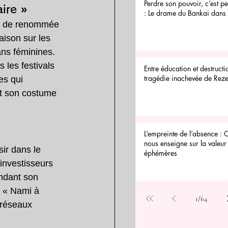
Perdre son pouvoir, c’est 
ire »
: Le drame du Bankai dan
ue de renommée 
aison sur les 
ns féminines. 
 les festivals 
Entre éducation et destructi
tragédie inachevée de Reze
es qui 
ant son costume 
L’empreinte de l’absence : 
nous enseigne sur la valeur 
sir dans le 
éphémères
investisseurs 
ndant son 
e « Nami à 
1
/
64
 réseaux 