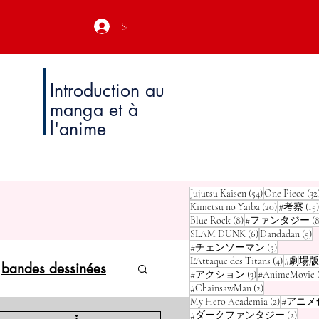
Se connecter
Introduction au
manga et à
l'anime
54 posts
Jujutsu Kaisen
(54)
One Piece
(32
20 posts
Kimetsu no Yaiba
(20)
#考察
(15)
8 posts
Blue Rock
(8)
#ファンタジー
(8
6 posts
5 
SLAM DUNK
(6)
Dandadan
(5)
5 posts
#チェンソーマン
(5)
4 posts
L'Attaque des Titans
(4)
#劇場版
bandes dessinées
3 posts
#アクション
(3)
#AnimeMovie
2 posts
#ChainsawMan
(2)
2 posts
My Hero Academia
(2)
#アニメ
2 pos
#ダークファンタジー
(2)