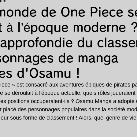
ture
animé
漫画
ランキング
特集
e monde de One Piece s
it à l’époque moderne 
 approfondie du class
sonnages de manga
res d'Osamu !
iece » est consacré aux aventures épiques de pirates pa
re se déroulait à l'époque actuelle, quels rôles joueraient 
les positions occuperaient-ils ? Osamu Manga a adopté 
t placé des personnages populaires dans la société mod
eur sous forme de classement ! Alors, quel genre de vie