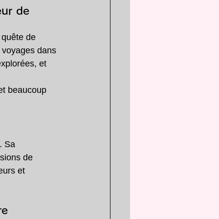
eur de 
 quête de 
es voyages dans 
xplorées, et 
 
 et beaucoup 
. Sa 
sions de 
eurs et 
re 