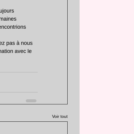
ujours 
omaines 
encontrions 
ez pas à nous 
ation avec le 
Voir tout