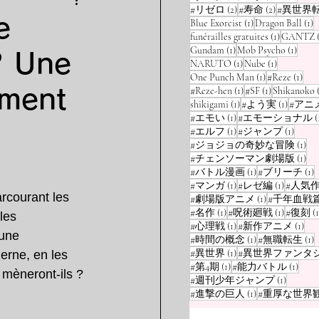
2 posts
2 posts
#リゼロ
(2)
#寿命
(2)
#異世界
e
1 post
1
Blue Exorcist
(1)
Dragon Ball
(1)
1 post
funérailles gratuites
(1)
GANTZ
1 post
1 post
Gundam
(1)
Mob Psycho
(1)
? Une
1 post
1 post
NARUTO
(1)
Nube
(1)
1 post
1 po
One Punch Man
(1)
#Reze
(1)
1 post
1 post
ement
#Reze-hen
(1)
#SF
(1)
Shikanoko
1 post
1 post
shikigami
(1)
#よう実
(1)
#アニ
1 post
#エモい
(1)
#エモーショナル
(
1 post
1 post
#エルフ
(1)
#ジャンプ
(1)
1 p
#ジョジョの奇妙な冒険
(1)
1 p
#チェンソーマン劇場版
(1)
1 post
1
#バトル漫画
(1)
#ブリーチ
(1)
1 post
1 post
#マンガ
(1)
#レゼ編
(1)
#人気
rcourant les 
1 post
#劇場版アニメ
(1)
#千年血戦
1 post
1 post
#名作
(1)
#呪術廻戦
(1)
#復刻
(1
les 
1 post
1 po
#心理戦
(1)
#新作アニメ
(1)
une 
1 post
1
#時間の概念
(1)
#無職転生
(1)
1 post
#異世界
(1)
#異世界ファンタ
erne, en les 
1 post
1 pos
#第4期
(1)
#能力バトル
(1)
 mèneront-ils ? 
1 post
#週刊少年ジャンプ
(1)
1 post
#進撃の巨人
(1)
#重厚な世界