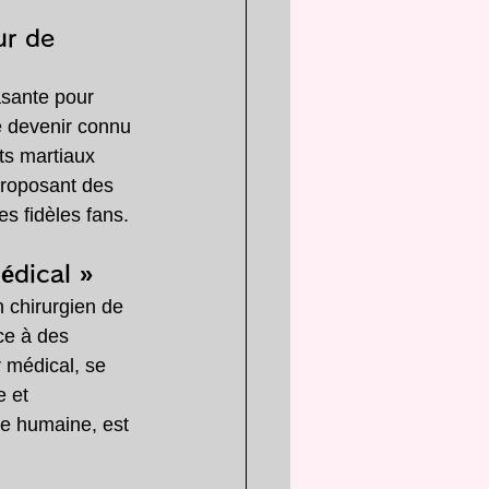
ur de 
sante pour 
e devenir connu 
ts martiaux 
 proposant des 
s fidèles fans.
édical »
 chirurgien de 
ce à des 
 médical, se 
 et 
se humaine, est 