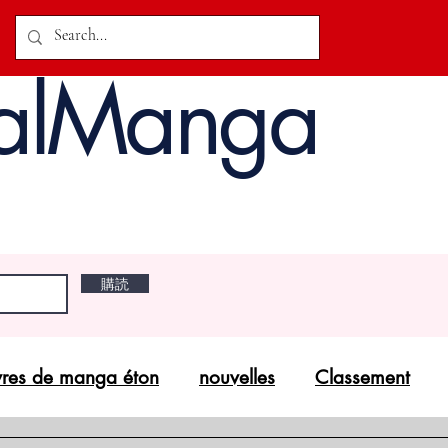
alManga
購読
vres de manga éton
nouvelles
Classement