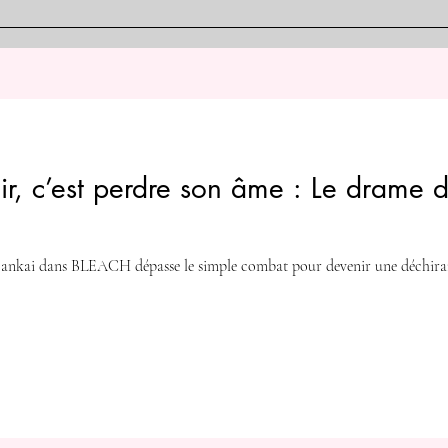
plus dangereux » du
Exor
Dandadan , mais les «
Danda
Extraterrestres de Serpo » sont
le pl
monde du manga avec «
« Nu
particulièrement tenaces. Leur
gran
GANTZ », « Dragon Ball »,
Exor
objectif étrange de « r
Ayase
etc.
ir, c’est perdre son âme : Le drame 
nkai dans BLEACH dépasse le simple combat pour devenir une déchirant