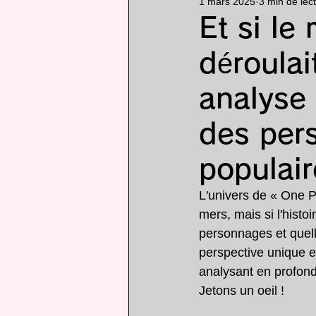
1 mars 2025
3 min de lec
Particularité
animé
Et si l
déroula
analyse
des per
populai
L'univers de « One P
mers, mais si l'histoi
personnages et quel
perspective unique e
analysant en profond
Jetons un oeil !