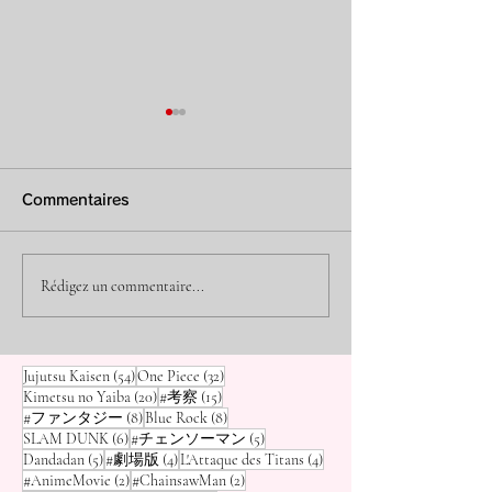
[Dandadan] Quel est le
[Dandadan] Qu
rang des
la puissance d
Commentaires
extraterrestres de
(Mémé) ? Cla
Bonjour, c'est Osamu, votre
Bonjour, c'est Osa
blogueur manga ! De
blogueur manga ! 
Serpo ? Classement
des « Meilleur
nombreux extraterrestres
personnages fasci
Rédigez un commentaire...
des « Extraterrestres
Médiums et Ex
apparaissent dans Dandadan
Dandadan , celui q
, mais les « Extraterrestres de
distingue le plus e
les plus dangereux » du
» aux côtés de
Serpo » sont particulièrement
aucun doute la gr
monde du manga avec
» et « Blue Exo
54 posts
32 posts
Jujutsu Kaisen
(54)
One Piece
(32)
tenaces. Leur objectif étrange
de Momo, Seiko Ay
20 posts
15 posts
Kimetsu no Yaiba
(20)
#考察
(15)
de « r
a l'apparence
« GANTZ », « Dragon
8 posts
8 posts
#ファンタジー
(8)
Blue Rock
(8)
6 posts
5 posts
SLAM DUNK
(6)
#チェンソーマン
(5)
Ball », etc.
5 posts
4 posts
4 posts
Dandadan
(5)
#劇場版
(4)
L'Attaque des Titans
(4)
2 posts
2 posts
#AnimeMovie
(2)
#ChainsawMan
(2)