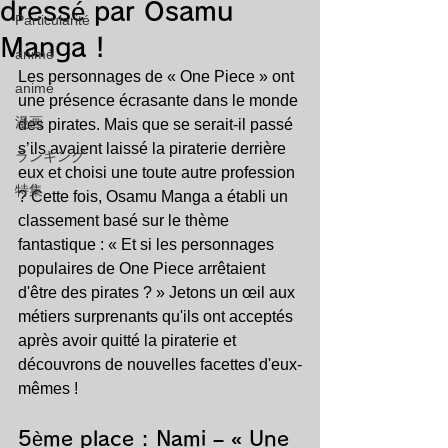
dressé par Osamu
Particularité
Manga !
animé
Les personnages de « One Piece » ont 
animé
une présence écrasante dans le monde 
漫画
des pirates. Mais que se serait-il passé 
s’ils avaient laissé la piraterie derrière 
ランキング
eux et choisi une toute autre profession 
特集
? Cette fois, Osamu Manga a établi un 
classement basé sur le thème 
fantastique : « Et si les personnages 
populaires de One Piece arrêtaient 
d'être des pirates ? » Jetons un œil aux 
métiers surprenants qu'ils ont acceptés 
après avoir quitté la piraterie et 
découvrons de nouvelles facettes d'eux-
mêmes !
5ème place : 
Nami – « Une 