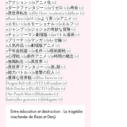
2 posts
2 posts
#アクション
(2)
#アニメ化
(2)
2 posts
2 posts
2 posts
#ダークファンタジー
(2)
#リゼロ
(2)
#寿命
(2)
2 posts
2 posts
1 post
#異世界転生
(2)
My Hero Academia
(2)
#Reze
(1)
1 post
1 post
1 post
1 post
#Reze-hen
(1)
#SF
(1)
#よう実
(1)
#アニメ
(1)
1 post
1 post
1 post
#エモい
(1)
#エモーショナル
(1)
#エルフ
(1)
1 post
1 post
#ジャンプ
(1)
#ジョジョの奇妙な冒険
(1)
1 post
1 post
#チェンソーマン劇場版
(1)
#バトル漫画
(1)
1 post
1 post
1 post
#ブリーチ
(1)
#マンガ
(1)
#レゼ編
(1)
1 post
1 post
#人気作品
(1)
#劇場版アニメ
(1)
1 post
1 post
1 post
#千年血戦篇
(1)
#名作
(1)
#呪術廻戦
(1)
1 post
1 post
1 post
#心理戦
(1)
#新作アニメ
(1)
#時間の概念
(1)
1 post
1 post
#無職転生
(1)
#異世界
(1)
1 post
1 post
#異世界ファンタジー
(1)
#第4期
(1)
1 post
1 post
#能力バトル
(1)
#進撃の巨人
(1)
1 post
1 post
#重厚な世界観
(1)
Blue Exorcist
(1)
1 post
1 post
1 post
Dragon Ball
(1)
GANTZ
(1)
Gundam
(1)
1 post
1 post
1 post
Mob Psycho
(1)
NARUTO
(1)
Nube
(1)
1 post
1 post
One Punch Man
(1)
Shikanoko
(1)
1 post
1 post
funérailles gratuites
(1)
shikigami
(1)
Entre éducation et destruction : La tragédie
inachevée de Reze et Denji