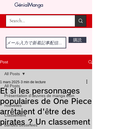
GénialManga
購読
Post
All Posts
1 mars 2025
3 min de lecture
All Posts
Et si les personnages
Présentation d'œuvres de manga éton
populaires de One Piece
nouvelles
arrêtaient d'être des
Classement
pirates ? Un classement
bandes dessinées