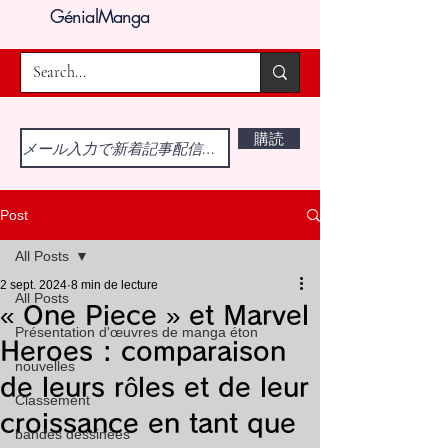
GénialManga
購読
Post
All Posts
2 sept. 2024
8 min de lecture
All Posts
« One Piece » et Marvel
Présentation d'œuvres de manga éton
Heroes : comparaison
nouvelles
de leurs rôles et de leur
Classement
croissance en tant que
bandes dessinées