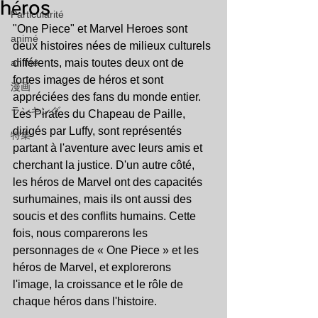
héros
Particularité
"One Piece" et Marvel Heroes sont 
animé
deux histoires nées de milieux culturels 
animé
différents, mais toutes deux ont de 
fortes images de héros et sont 
漫画
appréciées des fans du monde entier. 
ランキング
Les Pirates du Chapeau de Paille, 
dirigés par Luffy, sont représentés 
特集
partant à l'aventure avec leurs amis et 
cherchant la justice. D'un autre côté, 
les héros de Marvel ont des capacités 
surhumaines, mais ils ont aussi des 
soucis et des conflits humains. Cette 
fois, nous comparerons les 
personnages de « One Piece » et les 
héros de Marvel, et explorerons 
l'image, la croissance et le rôle de 
chaque héros dans l'histoire.