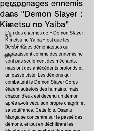
personnages ennemis
Particularité
dans "Demon Slayer :
animé
Kimetsu no Yaiba"
animé
L'un des charmes de « Demon Slayer : 
漫画
Kimetsu no Yaiba » est que les 
ランキング
personnages démoniaques qui 
apparaissent comme des ennemis ne 
特集
sont pas seulement des méchants, 
mais ont des antécédents profonds et 
un passé triste. Les démons qui 
combattent le Demon Slayer Corps 
étaient autrefois des humains, mais 
chacun d'eux est devenu un démon 
après avoir vécu son propre chagrin et 
sa souffrance. Cette fois, Osamu 
Manga se concentre sur le passé des 
démons, et tout en déchiffrant les 