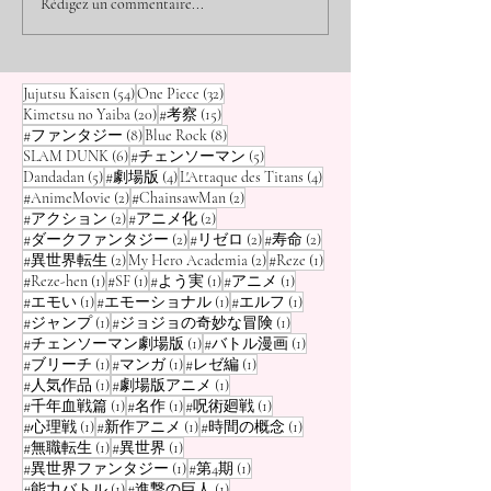
Rédigez un commentaire...
instants éphémères
inspirée par l'œuvre « Frieren
des traumatismes e
».
de soi face à l'anxi
54 posts
32 posts
Jujutsu Kaisen
(54)
One Piece
(32)
20 posts
15 posts
Kimetsu no Yaiba
(20)
#考察
(15)
8 posts
8 posts
#ファンタジー
(8)
Blue Rock
(8)
6 posts
5 posts
SLAM DUNK
(6)
#チェンソーマン
(5)
5 posts
4 posts
4 posts
Dandadan
(5)
#劇場版
(4)
L'Attaque des Titans
(4)
2 posts
2 posts
#AnimeMovie
(2)
#ChainsawMan
(2)
2 posts
2 posts
#アクション
(2)
#アニメ化
(2)
2 posts
2 posts
2 posts
#ダークファンタジー
(2)
#リゼロ
(2)
#寿命
(2)
2 posts
2 posts
1 post
#異世界転生
(2)
My Hero Academia
(2)
#Reze
(1)
1 post
1 post
1 post
1 post
#Reze-hen
(1)
#SF
(1)
#よう実
(1)
#アニメ
(1)
1 post
1 post
1 post
#エモい
(1)
#エモーショナル
(1)
#エルフ
(1)
1 post
1 post
#ジャンプ
(1)
#ジョジョの奇妙な冒険
(1)
1 post
1 post
#チェンソーマン劇場版
(1)
#バトル漫画
(1)
1 post
1 post
1 post
#ブリーチ
(1)
#マンガ
(1)
#レゼ編
(1)
1 post
1 post
#人気作品
(1)
#劇場版アニメ
(1)
1 post
1 post
1 post
#千年血戦篇
(1)
#名作
(1)
#呪術廻戦
(1)
1 post
1 post
1 post
#心理戦
(1)
#新作アニメ
(1)
#時間の概念
(1)
1 post
1 post
#無職転生
(1)
#異世界
(1)
1 post
1 post
#異世界ファンタジー
(1)
#第4期
(1)
1 post
1 post
#能力バトル
(1)
#進撃の巨人
(1)