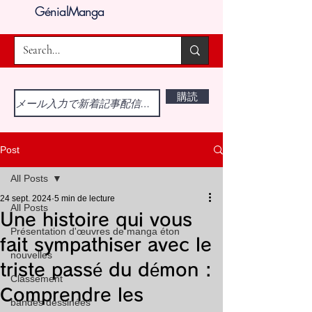
GénialManga
購読
Post
All Posts
24 sept. 2024
5 min de lecture
All Posts
Une histoire qui vous
Présentation d'œuvres de manga éton
fait sympathiser avec le
nouvelles
triste passé du démon :
Classement
Comprendre les
bandes dessinées