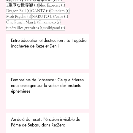
1 post
1 post
#重厚な世界観
(1)
Blue Exorcist
(1)
1 post
1 post
1 post
Dragon Ball
(1)
GANTZ
(1)
Gundam
(1)
1 post
1 post
1 post
Mob Psycho
(1)
NARUTO
(1)
Nube
(1)
1 post
1 post
One Punch Man
(1)
Shikanoko
(1)
1 post
1 post
funérailles gratuites
(1)
shikigami
(1)
Entre éducation et destruction : La tragédie
inachevée de Reze et Denji
L’empreinte de l’absence : Ce que Frieren
nous enseigne sur la valeur des instants
éphémères
Au-delà du reset : l'érosion invisible de
l'âme de Subaru dans Re:Zero