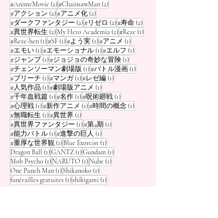
2 posts
2 posts
#AnimeMovie
(2)
#ChainsawMan
(2)
2 posts
2 posts
#アクション
(2)
#アニメ化
(2)
2 posts
2 posts
2 posts
#ダークファンタジー
(2)
#リゼロ
(2)
#寿命
(2)
2 posts
2 posts
1 post
#異世界転生
(2)
My Hero Academia
(2)
#Reze
(1)
1 post
1 post
1 post
1 post
#Reze-hen
(1)
#SF
(1)
#よう実
(1)
#アニメ
(1)
1 post
1 post
1 post
#エモい
(1)
#エモーショナル
(1)
#エルフ
(1)
1 post
1 post
#ジャンプ
(1)
#ジョジョの奇妙な冒険
(1)
1 post
1 post
#チェンソーマン劇場版
(1)
#バトル漫画
(1)
1 post
1 post
1 post
#ブリーチ
(1)
#マンガ
(1)
#レゼ編
(1)
1 post
1 post
#人気作品
(1)
#劇場版アニメ
(1)
1 post
1 post
1 post
#千年血戦篇
(1)
#名作
(1)
#呪術廻戦
(1)
1 post
1 post
1 post
#心理戦
(1)
#新作アニメ
(1)
#時間の概念
(1)
1 post
1 post
#無職転生
(1)
#異世界
(1)
1 post
1 post
#異世界ファンタジー
(1)
#第4期
(1)
1 post
1 post
#能力バトル
(1)
#進撃の巨人
(1)
1 post
1 post
#重厚な世界観
(1)
Blue Exorcist
(1)
1 post
1 post
1 post
Dragon Ball
(1)
GANTZ
(1)
Gundam
(1)
1 post
1 post
1 post
Mob Psycho
(1)
NARUTO
(1)
Nube
(1)
1 post
1 post
One Punch Man
(1)
Shikanoko
(1)
1 post
1 post
funérailles gratuites
(1)
shikigami
(1)
Entre éducation et destruction : La tragédie
inachevée de Reze et Denji