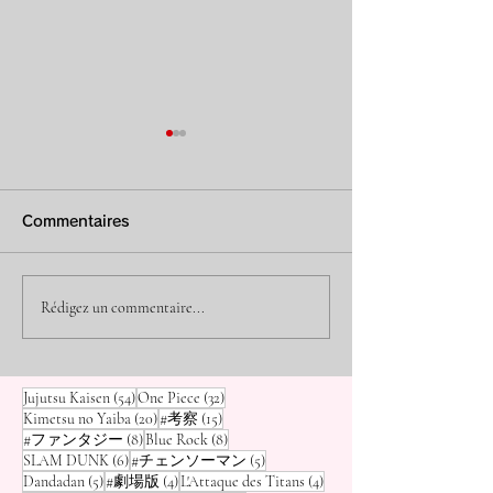
[L'Attaque des Titans]
[L'Attaque des
L'évolution de Jean est
Est-ce réellem
Commentaires
bouleversante ! Une
Gundam » ? L'
Bonjour, c'est Osamu ! Il y a
« N'est-ce pas just
beaucoup de héros dans
manga d'horreur o
leçon de leadership
Real Robot An
L'Attaque des Titans , mais
géants mangent de
Rédigez un commentaire...
pour ceux qui veulent
vue par des ga
quel est le personnage dont
Si vous évitez L'A
je me sens le plus proche ?
Titans parce que vous pensez
être « bienveillants »
vêtus d'une « 
Ce n'est ni Eren, ni le
cela, vous passez 
de chair »
54 posts
32 posts
Jujutsu Kaisen
(54)
One Piece
(32)
Caporal-chef Livaï. C'est
quelque chose d'in
20 posts
15 posts
Kimetsu no Yaiba
(20)
#考察
(15)
Jean Kirschte
Au fil de
8 posts
8 posts
#ファンタジー
(8)
Blue Rock
(8)
6 posts
5 posts
SLAM DUNK
(6)
#チェンソーマン
(5)
5 posts
4 posts
4 posts
Dandadan
(5)
#劇場版
(4)
L'Attaque des Titans
(4)