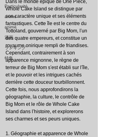
Dans le monde épique de One Piece, 
Particularité
Whole Cake Island se distingue par 
son caractère unique et ses éléments 
animé
fantastiques. Cette île est le centre du 
animé
Tottoland, gouverné par Big Mom, l'un 
漫画
des quatre empereurs, et constitue un 
royaume onirique rempli de friandises. 
ランキング
Cependant, contrairement à son 
特集
apparence mignonne, le règne de 
terreur de Big Mom s'est établi sur l'île, 
et le pouvoir et les intrigues cachés 
derrière cette douceur tourbillonnent. 
Cette fois, nous approfondirons la 
géographie, la culture, le contrôle de 
Big Mom et le rôle de Whole Cake 
Island dans l'histoire, et explorerons 
ses charmes et ses peurs uniques.
1. Géographie et apparence de Whole 