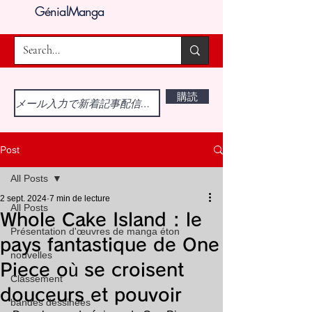
GénialManga
購読
Post
All Posts
2 sept. 2024
7 min de lecture
All Posts
Whole Cake Island : le
Présentation d'œuvres de manga éton
pays fantastique de One
nouvelles
Piece où se croisent
Classement
douceurs et pouvoir
bandes dessinées