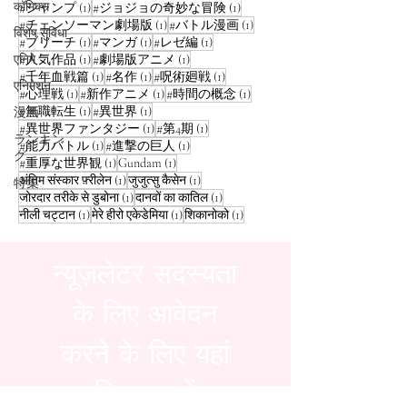
कॉमिक्स
1 पोस्ट
1 पोस्ट
#ジャンプ
(1)
#ジョジョの奇妙な冒険
(1)
1 पोस्ट
1 पोस्ट
#チェンソーマン劇場版
(1)
#バトル漫画
(1)
विशेष सुविधा
1 पोस्ट
1 पोस्ट
1 पोस्ट
#ブリーチ
(1)
#マンガ
(1)
#レゼ編
(1)
1 पोस्ट
1 पोस्ट
एनिमे
#人気作品
(1)
#劇場版アニメ
(1)
1 पोस्ट
1 पोस्ट
1 पोस्ट
#千年血戦篇
(1)
#名作
(1)
#呪術廻戦
(1)
एनिमेशन
1 पोस्ट
1 पोस्ट
1 पोस्ट
#心理戦
(1)
#新作アニメ
(1)
#時間の概念
(1)
1 पोस्ट
1 पोस्ट
#無職転生
(1)
#異世界
(1)
漫画
1 पोस्ट
1 पोस्ट
#異世界ファンタジー
(1)
#第4期
(1)
ランキン
1 पोस्ट
1 पोस्ट
#能力バトル
(1)
#進撃の巨人
(1)
グ
1 पोस्ट
1 पोस्ट
#重厚な世界観
(1)
Gundam
(1)
1 पोस्ट
1 पोस्ट
अंतिम संस्कार फ़्रीलेन
(1)
जुजुत्सु कैसेन
(1)
特集
1 पोस्ट
1 पोस्ट
जोरदार तरीके से डुबोना
(1)
दानवों का कातिल
(1)
1 पोस्ट
1 पोस्ट
1 पोस्ट
नीली चट्टान
(1)
मेरे हीरो एकेडेमिया
(1)
शिकानोको
(1)
न्यूज़लेटर सदस्यता
के लिए आवेदन
करने के लिए यहां
क्लिक करें