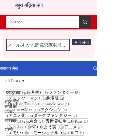
बहुत बढ़िया मंगा
भाग लेना
समाचार लेख
All Posts
32 पोस्ट
15 पोस्ट
8 पोस्ट
एक टुकड़ा
(32)
#考察
(15)
#ファンタジー
(8)
All Posts
5 पोस्ट
4 पोस्ट
#チェンソーマン
(5)
#劇場版
(4)
अद्भुत मंगा
4 पोस्ट
2 पोस्ट
Attack on Titan
(4)
#AnimeMovie
(2)
कार्यों का
2 पोस्ट
2 पोस्ट
#ChainsawMan
(2)
#アクション
(2)
परिचय
2 पोस्ट
2 पोस्ट
#アニメ化
(2)
#ダークファンタジー
(2)
समाचार
2 पोस्ट
2 पोस्ट
2 पोस्ट
1 पोस्ट
#リゼロ
(2)
#寿命
(2)
#異世界転生
(2)
#Reze
(1)
1 पोस्ट
1 पोस्ट
1 पोस्ट
1 पोस्ट
#Reze-hen
(1)
#SF
(1)
#よう実
(1)
#アニメ
(1)
श्रेणी
1 पोस्ट
1 पोस्ट
1 पोस्ट
#エモい
(1)
#エモーショナル
(1)
#エルフ
(1)