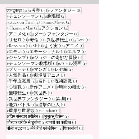
है। वह जीन किर्स्टीन (Je
अद्भुत मिस कर रहे हैं। 
32 पोस्ट
15 पोस्ट
8 पोस्ट
एक टुकड़ा
(32)
#考察
(15)
#ファンタジー
(8)
5 पोस्ट
4 पोस्ट
#チェンソーマン
(5)
#劇場版
(4)
4 पोस्ट
2 पोस्ट
Attack on Titan
(4)
#AnimeMovie
(2)
2 पोस्ट
2 पोस्ट
#ChainsawMan
(2)
#アクション
(2)
2 पोस्ट
2 पोस्ट
#アニメ化
(2)
#ダークファンタジー
(2)
2 पोस्ट
2 पोस्ट
2 पोस्ट
1 पोस्ट
#リゼロ
(2)
#寿命
(2)
#異世界転生
(2)
#Reze
(1)
1 पोस्ट
1 पोस्ट
1 पोस्ट
1 पोस्ट
#Reze-hen
(1)
#SF
(1)
#よう実
(1)
#アニメ
(1)
1 पोस्ट
1 पोस्ट
1 पोस्ट
#エモい
(1)
#エモーショナル
(1)
#エルフ
(1)
1 पोस्ट
1 पोस्ट
#ジャンプ
(1)
#ジョジョの奇妙な冒険
(1)
1 पोस्ट
1 पोस्ट
#チェンソーマン劇場版
(1)
#バトル漫画
(1)
1 पोस्ट
1 पोस्ट
1 पोस्ट
#ブリーチ
(1)
#マンガ
(1)
#レゼ編
(1)
1 पोस्ट
1 पोस्ट
#人気作品
(1)
#劇場版アニメ
(1)
1 पोस्ट
1 पोस्ट
1 पोस्ट
#千年血戦篇
(1)
#名作
(1)
#呪術廻戦
(1)
1 पोस्ट
1 पोस्ट
1 पोस्ट
#心理戦
(1)
#新作アニメ
(1)
#時間の概念
(1)
1 पोस्ट
1 पोस्ट
#無職転生
(1)
#異世界
(1)
1 पोस्ट
1 पोस्ट
#異世界ファンタジー
(1)
#第4期
(1)
1 पोस्ट
1 पोस्ट
#能力バトル
(1)
#進撃の巨人
(1)
1 पोस्ट
1 पोस्ट
#重厚な世界観
(1)
Gundam
(1)
1 पोस्ट
1 पोस्ट
अंतिम संस्कार फ़्रीलेन
(1)
जुजुत्सु कैसेन
(1)
1 पोस्ट
1 पोस्ट
जोरदार तरीके से डुबोना
(1)
दानवों का कातिल
(1)
1 पोस्ट
1 पोस्ट
1 पोस्ट
नीली चट्टान
(1)
मेरे हीरो एकेडेमिया
(1)
शिकानोको
(1)