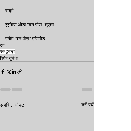
संदर्भ
इइचिरो ओडा "वन पीस" शुएशा
एनीमे "वन पीस" एपिसोड
टैग:
एक टुकड़ा
विशेष सुविधा
सभी देखें
संबंधित पोस्ट