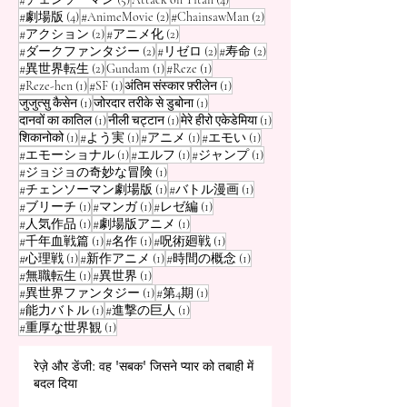
4 पोस्ट
2 पोस्ट
2 पोस्ट
#劇場版
(4)
#AnimeMovie
(2)
#ChainsawMan
(2)
2 पोस्ट
2 पोस्ट
#アクション
(2)
#アニメ化
(2)
2 पोस्ट
2 पोस्ट
2 पोस्ट
#ダークファンタジー
(2)
#リゼロ
(2)
#寿命
(2)
2 पोस्ट
1 पोस्ट
1 पोस्ट
#異世界転生
(2)
Gundam
(1)
#Reze
(1)
1 पोस्ट
1 पोस्ट
1 पोस्ट
#Reze-hen
(1)
#SF
(1)
अंतिम संस्कार फ़्रीलेन
(1)
1 पोस्ट
1 पोस्ट
जुजुत्सु कैसेन
(1)
जोरदार तरीके से डुबोना
(1)
1 पोस्ट
1 पोस्ट
1 पोस्ट
दानवों का कातिल
(1)
नीली चट्टान
(1)
मेरे हीरो एकेडेमिया
(1)
1 पोस्ट
1 पोस्ट
1 पोस्ट
1 पोस्ट
शिकानोको
(1)
#よう実
(1)
#アニメ
(1)
#エモい
(1)
1 पोस्ट
1 पोस्ट
1 पोस्ट
#エモーショナル
(1)
#エルフ
(1)
#ジャンプ
(1)
1 पोस्ट
#ジョジョの奇妙な冒険
(1)
1 पोस्ट
1 पोस्ट
#チェンソーマン劇場版
(1)
#バトル漫画
(1)
1 पोस्ट
1 पोस्ट
1 पोस्ट
#ブリーチ
(1)
#マンガ
(1)
#レゼ編
(1)
1 पोस्ट
1 पोस्ट
#人気作品
(1)
#劇場版アニメ
(1)
1 पोस्ट
1 पोस्ट
1 पोस्ट
#千年血戦篇
(1)
#名作
(1)
#呪術廻戦
(1)
1 पोस्ट
1 पोस्ट
1 पोस्ट
#心理戦
(1)
#新作アニメ
(1)
#時間の概念
(1)
1 पोस्ट
1 पोस्ट
#無職転生
(1)
#異世界
(1)
1 पोस्ट
1 पोस्ट
#異世界ファンタジー
(1)
#第4期
(1)
1 पोस्ट
1 पोस्ट
#能力バトル
(1)
#進撃の巨人
(1)
1 पोस्ट
#重厚な世界観
(1)
रेज़े और डेंजी: वह 'सबक' जिसने प्यार को तबाही में
बदल दिया