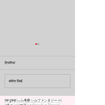
खोई हुई यादें और अनकहे शब्द:
क्या अतीत का डर हमे
'फ़्रीरेन' की कहानी से एक सीख
तोड़ रहा है? 'Re:Z
टिप्पणियां
सुबारु और हमारे ज
क्या हम अपनों की अहमियत तब
क्या सुबारु का 'Retur
समझते हैं जब वे चले जाते हैं? 'फ़्रीरेन'
हमारे मानसिक तनाव को द
सच्चाई
एनीमे के ज़रिए यादों, पछतावे और छोटे
जानिए कैसे पुराने घाव
कोमेन्ट लिखें
पलों की खूबसूरती पर एक भावुक
राज हमें भीतर से खोखला
विचार।
32 पोस्ट
15 पोस्ट
8 पोस्ट
एक टुकड़ा
(32)
#考察
(15)
#ファンタジー
(8)
5 पोस्ट
4 पोस्ट
#チェンソーマン
(5)
Attack on Titan
(4)