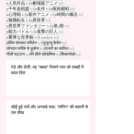
1 पोस्ट
1 पोस्ट
#人気作品
(1)
#劇場版アニメ
(1)
1 पोस्ट
1 पोस्ट
1 पोस्ट
#千年血戦篇
(1)
#名作
(1)
#呪術廻戦
(1)
1 पोस्ट
1 पोस्ट
1 पोस्ट
#心理戦
(1)
#新作アニメ
(1)
#時間の概念
(1)
1 पोस्ट
1 पोस्ट
#無職転生
(1)
#異世界
(1)
1 पोस्ट
1 पोस्ट
#異世界ファンタジー
(1)
#第4期
(1)
1 पोस्ट
1 पोस्ट
#能力バトル
(1)
#進撃の巨人
(1)
1 पोस्ट
1 पोस्ट
#重厚な世界観
(1)
Gundam
(1)
1 पोस्ट
1 पोस्ट
अंतिम संस्कार फ़्रीलेन
(1)
जुजुत्सु कैसेन
(1)
1 पोस्ट
1 पोस्ट
जोरदार तरीके से डुबोना
(1)
दानवों का कातिल
(1)
1 पोस्ट
1 पोस्ट
1 पोस्ट
नीली चट्टान
(1)
मेरे हीरो एकेडेमिया
(1)
शिकानोको
(1)
रेज़े और डेंजी: वह 'सबक' जिसने प्यार को तबाही में
बदल दिया
खोई हुई यादें और अनकहे शब्द: 'फ़्रीरेन' की कहानी से
एक सीख