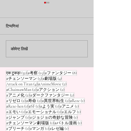
"वन पीस मुगिवारा स्टोर
"एक टुकड़ा" 25वीं वर
हाराजुकु" अब खुला है! सीमित
Seiko के साथ एक 
टिप्पणियां
संस्करण के सामान के लिए लंबी
पेश की जा रही है
वन पीस मुगिवारा स्टोर हाराजुकु,
लोकप्रिय मंगा/एनीमे "व
लोकप्रिय मंगा/एनीमे ``वन पीस'' की
टीवी एनीमे प्रसारण की 2
लाइनें
आधिकारिक दुकान, ने शुक्रवार, 23
मनाने के लिए, सेइको व
कोमेन्ट लिखें
अगस्त, 2024 को हाराजुकु, टोक्यो
लिमिटेड ने घोषणा की ह
में...
विशेष...
32 पोस्ट
15 पोस्ट
8 पोस्ट
एक टुकड़ा
(32)
#考察
(15)
#ファンタジー
(8)
5 पोस्ट
4 पोस्ट
#チェンソーマン
(5)
#劇場版
(4)
4 पोस्ट
2 पोस्ट
Attack on Titan
(4)
#AnimeMovie
(2)
2 पोस्ट
2 पोस्ट
#ChainsawMan
(2)
#アクション
(2)
2 पोस्ट
2 पोस्ट
#アニメ化
(2)
#ダークファンタジー
(2)
2 पोस्ट
2 पोस्ट
2 पोस्ट
1 पोस्ट
#リゼロ
(2)
#寿命
(2)
#異世界転生
(2)
#Reze
(1)
1 पोस्ट
1 पोस्ट
1 पोस्ट
1 पोस्ट
#Reze-hen
(1)
#SF
(1)
#よう実
(1)
#アニメ
(1)
1 पोस्ट
1 पोस्ट
1 पोस्ट
#エモい
(1)
#エモーショナル
(1)
#エルフ
(1)
1 पोस्ट
1 पोस्ट
#ジャンプ
(1)
#ジョジョの奇妙な冒険
(1)
1 पोस्ट
1 पोस्ट
#チェンソーマン劇場版
(1)
#バトル漫画
(1)
1 पोस्ट
1 पोस्ट
1 पोस्ट
#ブリーチ
(1)
#マンガ
(1)
#レゼ編
(1)