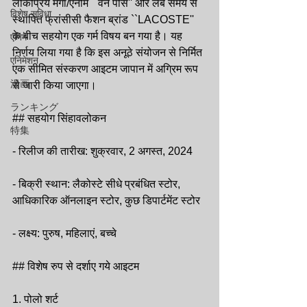
लोकप्रिय मंगा/एनीमे ``वन पीस'' और लंबे समय से 
विशेष सुविधा
स्थापित फ्रांसीसी फैशन ब्रांड ``LACOSTE'' 
के बीच सहयोग एक गर्म विषय बन गया है। यह 
एनिमे
निर्णय लिया गया है कि इस अनूठे संयोजन से निर्मित 
एनिमेशन
एक सीमित संस्करण आइटम जापान में अग्रिम रूप 
漫画
से जारी किया जाएगा।
ランキング
## सहयोग सिंहावलोकन
特集
- रिलीज की तारीख: शुक्रवार, 2 अगस्त, 2024
- बिक्री स्थान: लैकोस्टे सीधे प्रबंधित स्टोर, 
आधिकारिक ऑनलाइन स्टोर, कुछ डिपार्टमेंट स्टोर
- लक्ष्य: पुरुष, महिलाएं, बच्चे
## विशेष रुप से दर्शाए गये आइटम
1. पोलो शर्ट