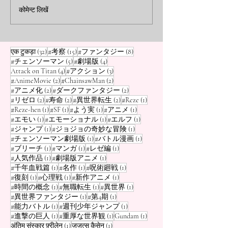
हैं, लेकिन वह कौन सा किरदार है जिसे
हैं?" यदि आप Attack on
कोमेन्ट लिखें
'Real Robot An
मैं अपने सबसे करीब महसूस करता हूँ?
इसलिए नहीं देख रहे हैं 
वह एरेन नहीं है, और न ही कैप्टन लेवी
ऐसा सोचते हैं, तो आप क
आत्मा
है। वह जीन किर्स्टीन (Je
अद्भुत मिस कर रहे हैं। 
32 पोस्ट
15 पोस्ट
8 पोस्ट
एक टुकड़ा
(32)
#考察
(15)
#ファンタジー
(8)
5 पोस्ट
4 पोस्ट
#チェンソーマン
(5)
#劇場版
(4)
4 पोस्ट
3 पोस्ट
Attack on Titan
(4)
#アクション
(3)
2 पोस्ट
2 पोस्ट
#AnimeMovie
(2)
#ChainsawMan
(2)
2 पोस्ट
2 पोस्ट
#アニメ化
(2)
#ダークファンタジー
(2)
2 पोस्ट
2 पोस्ट
2 पोस्ट
1 पोस्ट
#リゼロ
(2)
#寿命
(2)
#異世界転生
(2)
#Reze
(1)
1 पोस्ट
1 पोस्ट
1 पोस्ट
1 पोस्ट
#Reze-hen
(1)
#SF
(1)
#よう実
(1)
#アニメ
(1)
1 पोस्ट
1 पोस्ट
1 पोस्ट
#エモい
(1)
#エモーショナル
(1)
#エルフ
(1)
1 पोस्ट
1 पोस्ट
#ジャンプ
(1)
#ジョジョの奇妙な冒険
(1)
1 पोस्ट
1 पोस्ट
#チェンソーマン劇場版
(1)
#バトル漫画
(1)
1 पोस्ट
1 पोस्ट
1 पोस्ट
#ブリーチ
(1)
#マンガ
(1)
#レゼ編
(1)
1 पोस्ट
1 पोस्ट
#人気作品
(1)
#劇場版アニメ
(1)
1 पोस्ट
1 पोस्ट
1 पोस्ट
#千年血戦篇
(1)
#名作
(1)
#呪術廻戦
(1)
1 पोस्ट
1 पोस्ट
1 पोस्ट
#復刻
(1)
#心理戦
(1)
#新作アニメ
(1)
1 पोस्ट
1 पोस्ट
1 पोस्ट
#時間の概念
(1)
#無職転生
(1)
#異世界
(1)
1 पोस्ट
1 पोस्ट
#異世界ファンタジー
(1)
#第4期
(1)
1 पोस्ट
1 पोस्ट
#能力バトル
(1)
#週刊少年ジャンプ
(1)
1 पोस्ट
1 पोस्ट
1 पोस्ट
#進撃の巨人
(1)
#重厚な世界観
(1)
Gundam
(1)
1 पोस्ट
1 पोस्ट
अंतिम संस्कार फ़्रीलेन
(1)
जुजुत्सु कैसेन
(1)