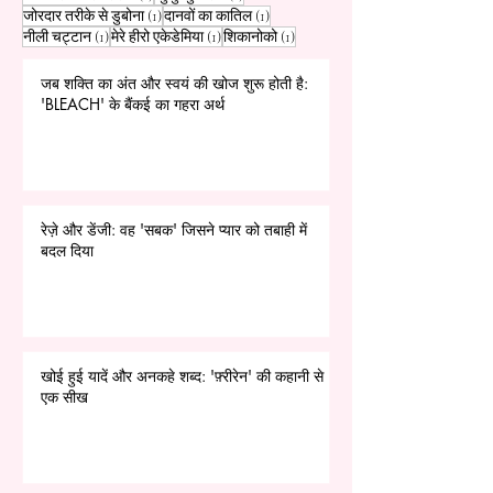
1 पोस्ट
1 पोस्ट
जोरदार तरीके से डुबोना
(1)
दानवों का कातिल
(1)
1 पोस्ट
1 पोस्ट
1 पोस्ट
नीली चट्टान
(1)
मेरे हीरो एकेडेमिया
(1)
शिकानोको
(1)
जब शक्ति का अंत और स्वयं की खोज शुरू होती है:
'BLEACH' के बैंकई का गहरा अर्थ
रेज़े और डेंजी: वह 'सबक' जिसने प्यार को तबाही में
बदल दिया
खोई हुई यादें और अनकहे शब्द: 'फ़्रीरेन' की कहानी से
एक सीख