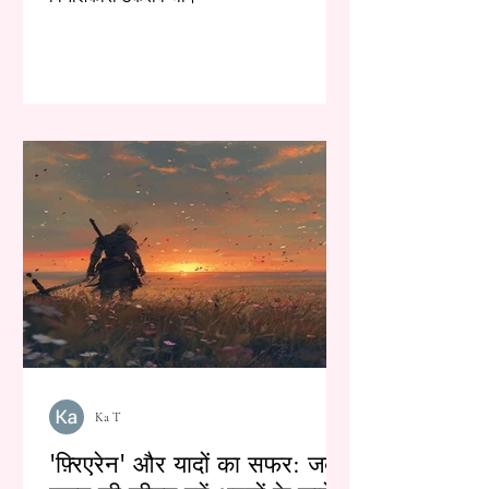
Ka T
'फ़्रिएरेन' और यादों का सफर: जब