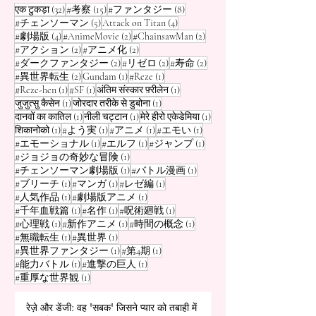
32 पोस्ट
15 पोस्ट
8 पोस्ट
एक टुकड़ा
(32)
#考察
(15)
#ファンタジー
(8)
5 पोस्ट
4 पोस्ट
#チェンソーマン
(5)
Attack on Titan
(4)
4 पोस्ट
2 पोस्ट
2 पोस्ट
#劇場版
(4)
#AnimeMovie
(2)
#ChainsawMan
(2)
2 पोस्ट
2 पोस्ट
#アクション
(2)
#アニメ化
(2)
2 पोस्ट
2 पोस्ट
2 पोस्ट
#ダークファンタジー
(2)
#リゼロ
(2)
#寿命
(2)
2 पोस्ट
1 पोस्ट
1 पोस्ट
#異世界転生
(2)
Gundam
(1)
#Reze
(1)
1 पोस्ट
1 पोस्ट
1 पोस्ट
#Reze-hen
(1)
#SF
(1)
अंतिम संस्कार फ़्रीलेन
(1)
1 पोस्ट
1 पोस्ट
जुजुत्सु कैसेन
(1)
जोरदार तरीके से डुबोना
(1)
1 पोस्ट
1 पोस्ट
1 पोस्ट
दानवों का कातिल
(1)
नीली चट्टान
(1)
मेरे हीरो एकेडेमिया
(1)
1 पोस्ट
1 पोस्ट
1 पोस्ट
1 पोस्ट
शिकानोको
(1)
#よう実
(1)
#アニメ
(1)
#エモい
(1)
1 पोस्ट
1 पोस्ट
1 पोस्ट
#エモーショナル
(1)
#エルフ
(1)
#ジャンプ
(1)
1 पोस्ट
#ジョジョの奇妙な冒険
(1)
1 पोस्ट
1 पोस्ट
#チェンソーマン劇場版
(1)
#バトル漫画
(1)
1 पोस्ट
1 पोस्ट
1 पोस्ट
#ブリーチ
(1)
#マンガ
(1)
#レゼ編
(1)
1 पोस्ट
1 पोस्ट
#人気作品
(1)
#劇場版アニメ
(1)
1 पोस्ट
1 पोस्ट
1 पोस्ट
#千年血戦篇
(1)
#名作
(1)
#呪術廻戦
(1)
1 पोस्ट
1 पोस्ट
1 पोस्ट
#心理戦
(1)
#新作アニメ
(1)
#時間の概念
(1)
1 पोस्ट
1 पोस्ट
#無職転生
(1)
#異世界
(1)
1 पोस्ट
1 पोस्ट
#異世界ファンタジー
(1)
#第4期
(1)
1 पोस्ट
1 पोस्ट
#能力バトル
(1)
#進撃の巨人
(1)
1 पोस्ट
#重厚な世界観
(1)
रेज़े और डेंजी: वह 'सबक' जिसने प्यार को तबाही में