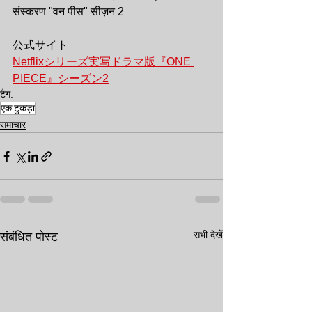
संस्करण "वन पीस" सीज़न 2
公式サイト
Netflixシリーズ実写ドラマ版『ONE 
PIECE』シーズン2
टैग:
एक टुकड़ा
समाचार
सभी देखें
संबंधित पोस्ट