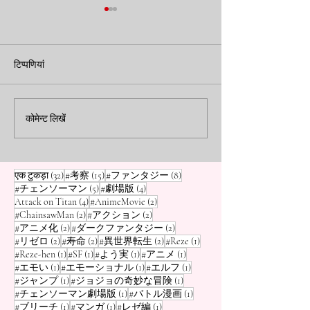
【Dandadan】 सर्पो एलियंस
जुजुत्सु काइसेन की व
(Serpo Aliens) किस रैंक पर
की रैंकिंग! शीर्ष 5 स
टिप्पणियां
हैं? 'GANTZ', 'Dragon
शक्तिशाली मंत्र
नमस्ते, मैं ओसामु हूँ, आपका मंगा
"जुजुत्सु काइसेन" का 
ब्लॉगर! Dandadan में कई एलियंस
इसमें प्रयुक्त होने वाल
Ball', आदि... मंगा जगत की
आते हैं, लेकिन "सर्पो एलियंस" जो
चालें हैं। इनमें कई ऐसी 
कोमेन्ट लिखें
'सबसे खतरनाक एलियन' रैंकिंग
लगातार मोमो का पीछा करते हैं, वे
अत्यधिक शक्तिशाली हैं
अजीब हैं। क्लोन के माध्यम से बार-बार
वापस आने की उनकी जिद डरावनी है।
32 पोस्ट
15 पोस्ट
8 पोस्ट
एक टुकड़ा
(32)
#考察
(15)
#ファンタジー
(8)
5 पोस्ट
4 पोस्ट
#チェンソーマン
(5)
#劇場版
(4)
4 पोस्ट
2 पोस्ट
Attack on Titan
(4)
#AnimeMovie
(2)
2 पोस्ट
2 पोस्ट
#ChainsawMan
(2)
#アクション
(2)
2 पोस्ट
2 पोस्ट
#アニメ化
(2)
#ダークファンタジー
(2)
2 पोस्ट
2 पोस्ट
2 पोस्ट
1 पोस्ट
#リゼロ
(2)
#寿命
(2)
#異世界転生
(2)
#Reze
(1)
1 पोस्ट
1 पोस्ट
1 पोस्ट
1 पोस्ट
#Reze-hen
(1)
#SF
(1)
#よう実
(1)
#アニメ
(1)
1 पोस्ट
1 पोस्ट
1 पोस्ट
#エモい
(1)
#エモーショナル
(1)
#エルフ
(1)
1 पोस्ट
1 पोस्ट
#ジャンプ
(1)
#ジョジョの奇妙な冒険
(1)
1 पोस्ट
1 पोस्ट
#チェンソーマン劇場版
(1)
#バトル漫画
(1)
1 पोस्ट
1 पोस्ट
1 पोस्ट
#ブリーチ
(1)
#マンガ
(1)
#レゼ編
(1)