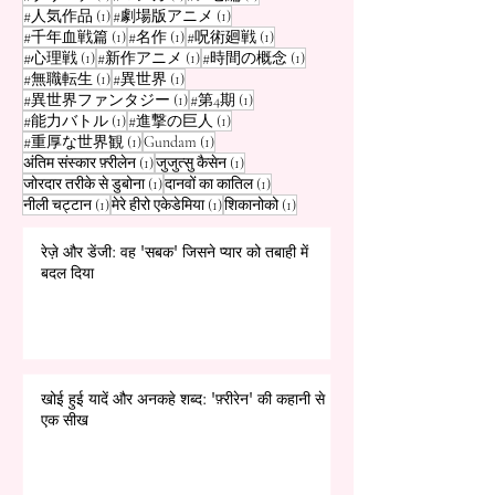
1 पोस्ट
1 पोस्ट
#人気作品
(1)
#劇場版アニメ
(1)
1 पोस्ट
1 पोस्ट
1 पोस्ट
#千年血戦篇
(1)
#名作
(1)
#呪術廻戦
(1)
1 पोस्ट
1 पोस्ट
1 पोस्ट
#心理戦
(1)
#新作アニメ
(1)
#時間の概念
(1)
1 पोस्ट
1 पोस्ट
#無職転生
(1)
#異世界
(1)
1 पोस्ट
1 पोस्ट
#異世界ファンタジー
(1)
#第4期
(1)
1 पोस्ट
1 पोस्ट
#能力バトル
(1)
#進撃の巨人
(1)
1 पोस्ट
1 पोस्ट
#重厚な世界観
(1)
Gundam
(1)
1 पोस्ट
1 पोस्ट
अंतिम संस्कार फ़्रीलेन
(1)
जुजुत्सु कैसेन
(1)
1 पोस्ट
1 पोस्ट
जोरदार तरीके से डुबोना
(1)
दानवों का कातिल
(1)
1 पोस्ट
1 पोस्ट
1 पोस्ट
नीली चट्टान
(1)
मेरे हीरो एकेडेमिया
(1)
शिकानोको
(1)
रेज़े और डेंजी: वह 'सबक' जिसने प्यार को तबाही में
बदल दिया
खोई हुई यादें और अनकहे शब्द: 'फ़्रीरेन' की कहानी से
एक सीख