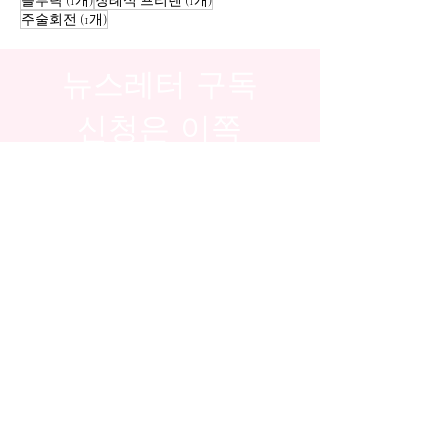
블루락
(1개)
장례식 프리렌
(1개)
게시물 1개
주술회전
(1개)
뉴스레터 구독
신청은 이쪽
참여
​ © 2035 TheHours. Wix.com에서 작
성되었습니다.