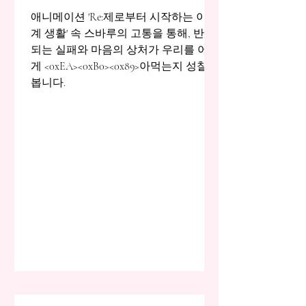
의 실체
애니메이션 'Re:제로부터 시작하는 이세
계 생활' 속 스바루의 고통을 통해, 반복
되는 실패와 마음의 상처가 우리를 어떻
게 <0xEA><0xB0><0x89>아먹는지 성찰해
봅니다.