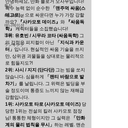
안녕하세요, 만화 블로거 오사무입니다! 
특집
특수 능력 없이 순수한 
「맨주먹 싸움(스
테고로)」
으로 싸운다면 누가 가장 강할
애니메이션
까요? 
『사카모토 데이즈』
와 
『싸움독
애니메이션
학』
 캐릭터들을 소집했습니다!
漫画
3위: 유호빈 / 시무라 코타 (싸움독학)
 그
의 강점은 피지컬이 아닌 
「지식과 카운
ランキング
터」
입니다. 현실적인 싸움 기술을 쓰지
만, 상위권 괴물들을 상대로는 물리적으
로 힘들지도?!
2위: 사시 / 지지 (단다단)
 그는 빔을 쏘지 
않습니다. 심플하게 
「팬티 바람으로 발
차기」
를 날립니다. 그 위력은 빌딩을 부
술 정도이며 통증도 느끼지 않는 재해급 
강함입니다.
1위: 사카모토 타로 (사카모토 데이즈)
 당
당한 1위는 전설의 킬러 사카모토 점장
님! 통통한 체형이지만 그 실력은 
「만화
계의 물리 법칙을 무시」
하는 레벨. 맨손