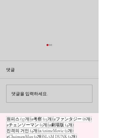
곁에 있을 때 미처 알지 못
지워지지 않는 
했던 것들: <장송의 프리
게: 'Re:제로부
댓글
렌>이 남긴 여운
는 이세계 생활'
<장송의 프리렌>을 통해 되돌
애니메이션 'Re:
아본 소중한 사람과 지나간 시
하는 이세계 생활'
트라우마의 실체
간의 의미. 곁에 있을 때 놓치
고통을 통해, 반복
댓글을 입력하세요.
기 쉬운 일상의 작은 순간들이
마음의 상처가 우
어떻게 우리의 삶을 지탱해 주
<0xEA><0xB0><
는지에 대한 이야기입니다.
는지 성찰해 봅니다
게시물 37개
게시물 15개
게시물 8개
원피스
(37개)
#考察
(15개)
#ファンタジー
(8개)
게시물 5개
게시물 4개
#チェンソーマン
(5개)
#劇場版
(4개)
게시물 4개
게시물 2개
진격의 거인
(4개)
#AnimeMovie
(2개)
게시물 2개
게시물 2개
#ChainsawMan
(2개)
SLAM DUNK
(2개)