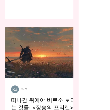
Ka T
떠나간 뒤에야 비로소 보이
는 것들: <장송의 프리렌>이