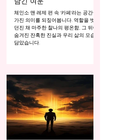
남긴 여운
체인소 맨 레제 편 속 '카페'라는 공간이
가진 의미를 되짚어봅니다. 역할을 벗어
던진 채 마주한 찰나의 평온함, 그 뒤에
숨겨진 잔혹한 진실과 우리 삶의 모습을
담았습니다.