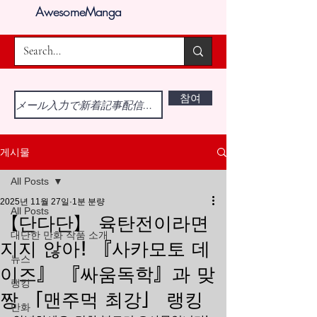
AwesomeManga
참여
게시물
All Posts
2025년 11월 27일
1분 분량
All Posts
【단다단】 육탄전이라면
대단한 만화 작품 소개
지지 않아! 『사카모토 데
뉴스
이즈』 『싸움독학』과 맞
랭킹
짱 「맨주먹 최강」 랭킹
만화