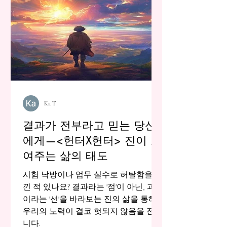
Ka T
결과가 전부라고 믿는 당신
에게—<헌터X헌터> 진이 보
여주는 삶의 태도
시험 낙방이나 업무 실수로 허탈함을 느
낀 적 있나요? 결과라는 '점'이 아닌, 과정
이라는 '선'을 바라보는 진의 삶을 통해,
우리의 노력이 결코 헛되지 않음을 전합
니다.