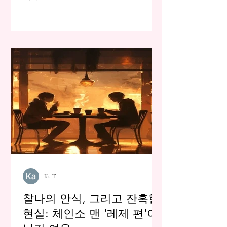
Ka T
찰나의 안식, 그리고 잔혹한
현실: 체인소 맨 '레제 편'이