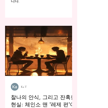
니다.
Ka T
찰나의 안식, 그리고 잔혹한
현실: 체인소 맨 '레제 편'이