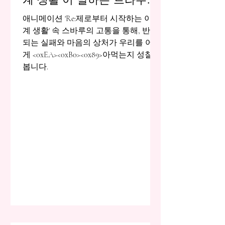
의 실체
애니메이션 'Re:제로부터 시작하는 이세
계 생활' 속 스바루의 고통을 통해, 반복
되는 실패와 마음의 상처가 우리를 어떻
게 <0xEA><0xB0><0x89>아먹는지 성찰해
봅니다.