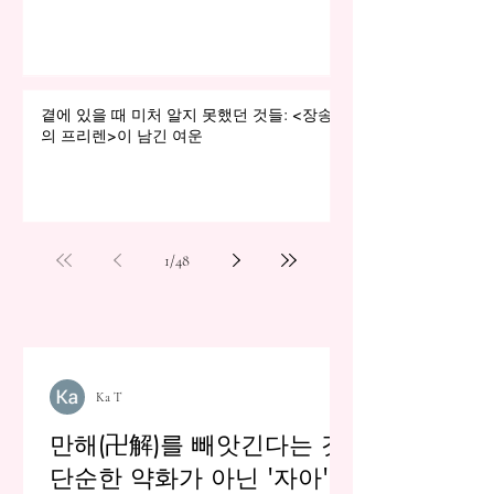
곁에 있을 때 미처 알지 못했던 것들: <장송
의 프리렌>이 남긴 여운
1
/
48
Ka T
만해(卍解)를 빼앗긴다는 것:
단순한 약화가 아닌 '자아'를