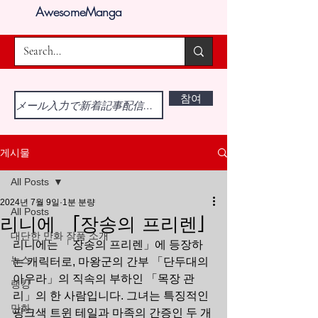
AwesomeManga
참여
게시물
All Posts
2024년 7월 9일
1분 분량
All Posts
리니에 「장송의 프리렌」
대단한 만화 작품 소개
리니에는 「장송의 프리렌」에 등장하
뉴스
는 캐릭터로, 마왕군의 간부 「단두대의 
아우라」의 직속의 부하인 「목장 관
랭킹
리」의 한 사람입니다. 그녀는 특징적인 
만화
핑크색 트윈 테일과 마족의 간증인 두 개