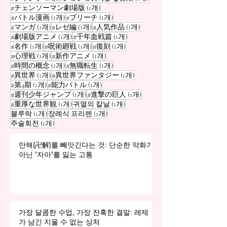
게시물 1개
#チェンソーマン劇場版
(1개)
게시물 1개
게시물 1개
#バトル漫画
(1개)
#ブリーチ
(1개)
게시물 1개
게시물 1개
게시물 1개
#マンガ
(1개)
#レゼ編
(1개)
#人気作品
(1개)
게시물 1개
게시물 1개
#劇場版アニメ
(1개)
#千年血戦篇
(1개)
게시물 1개
게시물 1개
게시물 1개
#名作
(1개)
#呪術廻戦
(1개)
#復刻
(1개)
게시물 1개
게시물 1개
#心理戦
(1개)
#新作アニメ
(1개)
게시물 1개
게시물 1개
#時間の概念
(1개)
#無職転生
(1개)
게시물 1개
게시물 1개
#異世界
(1개)
#異世界ファンタジー
(1개)
게시물 1개
게시물 1개
#第4期
(1개)
#能力バトル
(1개)
게시물 1개
게시물 1개
#週刊少年ジャンプ
(1개)
#進撃の巨人
(1개)
게시물 1개
게시물 1개
#重厚な世界観
(1개)
귀멸의 칼날
(1개)
게시물 1개
게시물 1개
블루락
(1개)
장례식 프리렌
(1개)
게시물 1개
주술회전
(1개)
만해(卍解)를 빼앗긴다는 것: 단순한 약화가
아닌 '자아'를 잃는 고통
가장 달콤한 수업, 가장 잔혹한 결말: 레제
가 남긴 지울 수 없는 상처