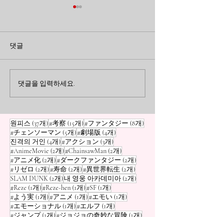
가장 달콤한 수업, 가장 잔
곁에 있을 때 미
혹한 결말: 레제가 남긴 지
했던 것들: <장
댓글
울 수 없는 상처
렌>이 남긴 여운
체인소 맨 레제 편의 비극을 분
<장송의 프리렌>을
석합니다. 덴지에게 '인간답게'
아본 소중한 사람과
사는 법을 가르친 레제의 달콤
간의 의미. 곁에 있
댓글을 입력하세요.
한 수업과, 그 끝에 찾아온 참
기 쉬운 일상의 작
혹한 상실감에 대하여.
어떻게 우리의 삶을
는지에 대한 이야
게시물 37개
게시물 15개
게시물 8개
원피스
(37개)
#考察
(15개)
#ファンタジー
(8개)
게시물 5개
게시물 4개
#チェンソーマン
(5개)
#劇場版
(4개)
게시물 4개
게시물 3개
진격의 거인
(4개)
#アクション
(3개)
게시물 2개
게시물 2개
#AnimeMovie
(2개)
#ChainsawMan
(2개)
게시물 2개
게시물 2개
#アニメ化
(2개)
#ダークファンタジー
(2개)
게시물 2개
게시물 2개
게시물 2개
#リゼロ
(2개)
#寿命
(2개)
#異世界転生
(2개)
게시물 2개
게시물 2개
SLAM DUNK
(2개)
내 영웅 아카데미아
(2개)
게시물 1개
게시물 1개
게시물 1개
#Reze
(1개)
#Reze-hen
(1개)
#SF
(1개)
게시물 1개
게시물 1개
게시물 1개
#よう実
(1개)
#アニメ
(1개)
#エモい
(1개)
게시물 1개
게시물 1개
#エモーショナル
(1개)
#エルフ
(1개)
게시물 1개
게시물 1개
#ジャンプ
(1개)
#ジョジョの奇妙な冒険
(1개)