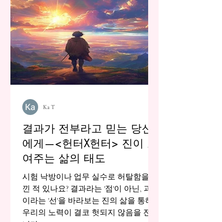
Ka T
결과가 전부라고 믿는 당신
에게—<헌터X헌터> 진이 보
여주는 삶의 태도
시험 낙방이나 업무 실수로 허탈함을 느
낀 적 있나요? 결과라는 '점'이 아닌, 과정
이라는 '선'을 바라보는 진의 삶을 통해,
우리의 노력이 결코 헛되지 않음을 전합