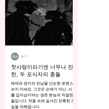
Ka T
첫사랑이라기엔 너무나 잔급
한, 두 포식자의 충돌
레제와 덴지의 만남을 단순한 로맨스로
보지 마세요. 그것은 순애가 아닌, 서로
를 집어삼키려는 생존 본능의 처절한 충
돌입니다. 작품 속에 숨겨진 잔혹한 진
실을 파헤칩니다.