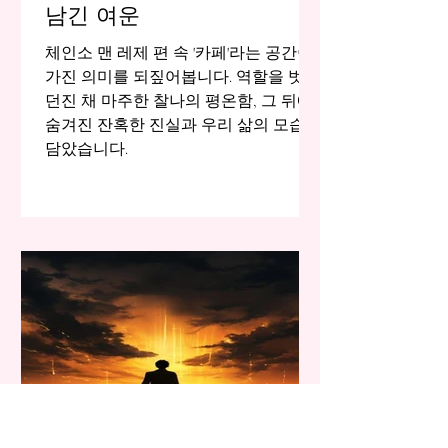
남긴 여운
체인소 맨 레제 편 속 '카페'라는 공간이
가진 의미를 되짚어봅니다. 역할을 벗어
던진 채 마주한 찰나의 평온함, 그 뒤에
숨겨진 잔혹한 진실과 우리 삶의 모습을
담았습니다.