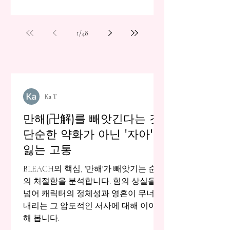
1
/
48
Ka T
만해(卍解)를 빼앗긴다는 것:
단순한 약화가 아닌 '자아'를
잃는 고통
BLEACH의 핵심, '만해'가 빼앗기는 순간
의 처절함을 분석합니다. 힘의 상실을
넘어 캐릭터의 정체성과 영혼이 무너져
내리는 그 압도적인 서사에 대해 이야기
해 봅니다.