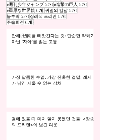
게시물 1개
게시물 1개
#週刊少年ジャンプ
(1개)
#進撃の巨人
(1개)
게시물 1개
게시물 1개
#重厚な世界観
(1개)
귀멸의 칼날
(1개)
게시물 1개
게시물 1개
블루락
(1개)
장례식 프리렌
(1개)
게시물 1개
주술회전
(1개)
만해(卍解)를 빼앗긴다는 것: 단순한 약화가
아닌 '자아'를 잃는 고통
가장 달콤한 수업, 가장 잔혹한 결말: 레제
가 남긴 지울 수 없는 상처
곁에 있을 때 미처 알지 못했던 것들: <장송
의 프리렌>이 남긴 여운