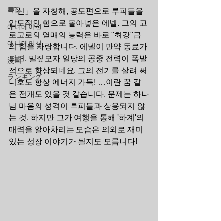
특집
「신」을 자칭해, 공도편으로 루피들을 
압도적인 힘으로 몰아넣은 에넬. 그의 고
애니메이션
로고로의 열매의 능력은 바로 "최강"급
애니메이션
의 힘을 자랑합니다. 에넬이 만약 동료가 
되면, 밀짚모자 일당의 공중 전력이 폭발
漫画
적으로 향상되네요. 그의 전기를 살려 써
ランキング
니호도 항상 에너지 가득! …이란 꿈 같
은 전개도 있을 것 같습니다. 문제는 하나
님 마음의 성격이 루피들과 상용되지 않
는 것. 하지만 그가 여행을 통해 '하계'의 
매력을 알아차리는 모습은 의외로 재미
있는 성장 이야기가 될지도 모릅니다!