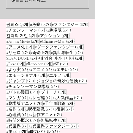
댓글을 입력하세요.
론
얼 로봇 애니메이
저 자신과 가깝다고 느끼고 마
고 있다면, 정말 
음이 움직이는 캐릭터는 누구
놓치고 있는 겁니다
혼
일까요? 그것은 에렌도 아니
진행될수록 분명해
게시물 37개
게시물 15개
게시물 8개
원피스
(37개)
#考察
(15개)
#ファンタジー
(8개)
고, 리바이 병장도 아닙니다.
이 작품이 단순한 
게시물 5개
게시물 4개
#チェンソーマン
(5개)
#劇場版
(4개)
바로 쟝 키르슈타인 입니다. 이
아니라 "생체 병기
게시물 4개
게시물 3개
진격의 거인
(4개)
#アクション
(3개)
야기 초반, 그는 결코 '훌륭한
소년들의 전쟁 드라
게시물 2개
게시물 2개
#AnimeMovie
(2개)
#ChainsawMan
(2개)
게시물 2개
게시물 2개
#アニメ化
(2개)
#ダークファンタジー
(2개)
병사'가 아니었습니다. 오히려
사실입니다. 이번에
게시물 2개
게시물 2개
게시물 2개
#リゼロ
(2개)
#寿命
(2개)
#異世界転生
(2개)
자신의 안전과 쾌적한 생활을
거와 라이너의 싸
게시물 2개
게시물 2개
SLAM DUNK
(2개)
내 영웅 아카데미아
(2개)
최우선으로 생각하는, 우리와
『건담』이나 『
게시물 1개
게시물 1개
게시물 1개
#Reze
(1개)
#Reze-hen
(1개)
#SF
(1개)
똑같은 현실
같은 '리얼
게시물 1개
게시물 1개
게시물 1개
#よう実
(1개)
#アニメ
(1개)
#エモい
(1개)
게시물 1개
게시물 1개
#エモーショナル
(1개)
#エルフ
(1개)
게시물 1개
게시물 1개
#ジャンプ
(1개)
#ジョジョの奇妙な冒険
(1개)
게시물 1개
#チェンソーマン劇場版
(1개)
게시물 1개
게시물 1개
#バトル漫画
(1개)
#ブリーチ
(1개)
게시물 1개
게시물 1개
게시물 1개
#マンガ
(1개)
#レゼ編
(1개)
#人気作品
(1개)
게시물 1개
게시물 1개
#劇場版アニメ
(1개)
#千年血戦篇
(1개)
게시물 1개
게시물 1개
게시물 1개
#名作
(1개)
#呪術廻戦
(1개)
#復刻
(1개)
게시물 1개
게시물 1개
#心理戦
(1개)
#新作アニメ
(1개)
게시물 1개
게시물 1개
#時間の概念
(1개)
#無職転生
(1개)
게시물 1개
게시물 1개
#異世界
(1개)
#異世界ファンタジー
(1개)
게시물 1개
게시물 1개
#第4期
(1개)
#能力バトル
(1개)