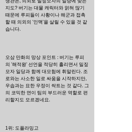
생관은, 의외로 밀짚모자의 일당에 맞는
지도? 버기는 대물 캐릭터와 얽혀 많기 
때문에 루피들이 사황이나 해군과 접촉
할 때 의외의 '인맥'을 살릴 수 있을 것 같
습니다.
오삼 만화의 망상 포인트 : 버기는 루피
의 '해적왕' 선언을 적당히 흘리면서 밀짚
모자 일당과 함께 대모험에 휘말린다. 조
로와는 사소한 일로 싸움을 시작하지만, 
우솝과는 묘한 우정이 싹트는 것 같다. 그
의 코믹한 면이 팀의 부드러운 역할로 편
리할지도 모르겠네요.
1위: 도플라밍고