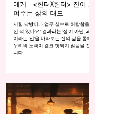
에게—<헌터X헌터> 진이 보
여주는 삶의 태도
시험 낙방이나 업무 실수로 허탈함을 느
낀 적 있나요? 결과라는 '점'이 아닌, 과정
이라는 '선'을 바라보는 진의 삶을 통해,
우리의 노력이 결코 헛되지 않음을 전합
니다.