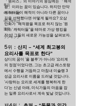
「원피스」의 이야기의 중심에는 「해적
특집
왕」이라는 꿈이 있습니다. 하지만 만약 
캐릭터들이 해적이 아니라 다른 꿈이나 
애니메이션
길을 선택했다면 어떻게 될까요? 오삼 
애니메이션
만화가 "해적왕을 목표로 하지 않는 '원
漫画
피스' 캐릭터들"을 테마로 가상 랭킹을 
작성! 그들의 새로운 가능성을 살펴보자.
ランキング
5위 : 
산지 – “세계 최고봉의 
요리사를 목표로 한다”
상디의 꿈이 '올 블루'가 아니라 '요리계
의 정점'이었다면, 그는 초고급 레스토랑
에서 수행을 거듭하고 마침내 미슐랭 3
성급 요리사로 이름을 드러낼 것입니다. 
'사랑하는 요리로 세계를 행복하게 한
다'는 신념 아래, 미식가들의 마음을 잡
는 일류 요리사로서 계속 빛날 것입니다.
제4위： 
초퍼 – “동물과 인간