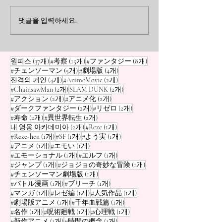
무입니다! 『단다단』에는 집
무입니다! 『단다
「최흉 우주인」 위험도
나란히 하는 「
요하게 모모 일행을 노리는
적인 캐릭터들 중
댓글을 입력하세요.
랭킹
력자·제령사」 
「세르포 성인」 이 등장하죠.
돋보이는 인물은 
쓰러뜨려도 클론으로 계속 나
니, 아야세 세이코 
타나는 끈질김이 정말 기분 나
은 엄청난 미인인
게시물 37개
게시물 15개
게시물 8개
원피스
(37개)
#考察
(15개)
#ファンタジー
(8개)
쁩니다. 하지만 만화계를 둘러
지만, 속은 걸쭉한
게시물 5개
게시물 4개
#チェンソーマン
(5개)
#劇場版
(4개)
보면, 지구를, 아니 우주 자체
리를 쓰는 「할망구
게시물 4개
게시물 2개
진격의 거인
(4개)
#AnimeMovie
(2개)
를 날려버릴 수 있는 「위험한
그 실력은 진짜입니
게시물 2개
게시물 2개
#ChainsawMan
(2개)
SLAM DUNK
(2개)
게시물 2개
게시물 2개
#アクション
(2개)
#アニメ化
(2개)
우주인」이 수두룩합니다. 그
을 구사하며 야구 
게시물 2개
게시물 2개
#ダークファンタジー
(2개)
#リゼロ
(2개)
래서 이번에는 오사무의 독단
루로 외계인이나 
게시물 2개
게시물 2개
#寿命
(2개)
#異世界転生
(2개)
과 편견으로 뽑은 「만화계 최
겨 패는 모습은 그
게시물 2개
게시물 1개
내 영웅 아카데미아
(2개)
#Reze
(1개)
흉 우주인 위험도
음직한 어른」
게시물 1개
게시물 1개
게시물 1개
#Reze-hen
(1개)
#SF
(1개)
#よう実
(1개)
게시물 1개
게시물 1개
#アニメ
(1개)
#エモい
(1개)
게시물 1개
게시물 1개
#エモーショナル
(1개)
#エルフ
(1개)
게시물 1개
게시물 1개
#ジャンプ
(1개)
#ジョジョの奇妙な冒険
(1개)
게시물 1개
#チェンソーマン劇場版
(1개)
게시물 1개
게시물 1개
#バトル漫画
(1개)
#ブリーチ
(1개)
게시물 1개
게시물 1개
게시물 1개
#マンガ
(1개)
#レゼ編
(1개)
#人気作品
(1개)
게시물 1개
게시물 1개
#劇場版アニメ
(1개)
#千年血戦篇
(1개)
게시물 1개
게시물 1개
게시물 1개
#名作
(1개)
#呪術廻戦
(1개)
#心理戦
(1개)
게시물 1개
게시물 1개
#新作アニメ
(1개)
#時間の概念
(1개)