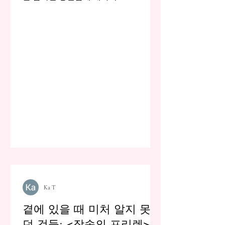
Ka T
곁에 있을 때 미처 알지 못했
던 것들: <장송의 프리렌>이