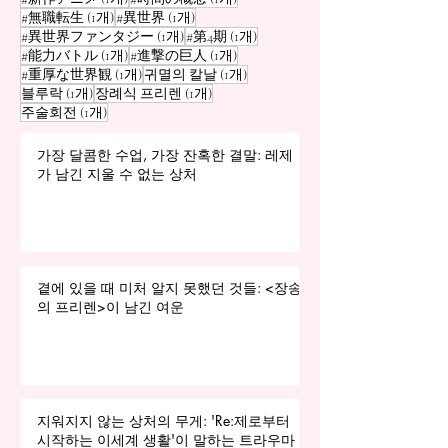
게시물 1개
게시물 1개
#無職転生
(1개)
#異世界
(1개)
게시물 1개
게시물 1개
#異世界ファンタジー
(1개)
#第4期
(1개)
게시물 1개
게시물 1개
#能力バトル
(1개)
#進撃の巨人
(1개)
게시물 1개
게시물 1개
#重厚な世界観
(1개)
귀멸의 칼날
(1개)
게시물 1개
게시물 1개
블루락
(1개)
장례식 프리렌
(1개)
게시물 1개
주술회전
(1개)
가장 달콤한 수업, 가장 잔혹한 결말: 레제
가 남긴 지울 수 없는 상처
곁에 있을 때 미처 알지 못했던 것들: <장송
의 프리렌>이 남긴 여운
지워지지 않는 상처의 무게: 'Re:제로부터
시작하는 이세계 생활'이 말하는 트라우마