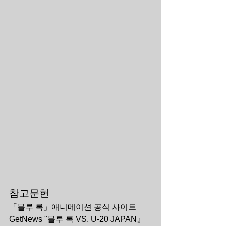
참고문헌
「블루 록」애니메이션 공식 사이트
GetNews "블루 록 VS. U-20 JAPAN』