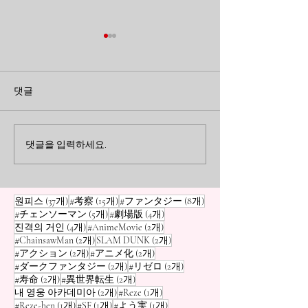
곁에 있을 때 미처 알지 못
지워지지 않는 
했던 것들: <장송의 프리
게: 'Re:제로부
댓글
렌>이 남긴 여운
는 이세계 생활'
<장송의 프리렌>을 통해 되돌
애니메이션 'Re:
아본 소중한 사람과 지나간 시
하는 이세계 생활'
트라우마의 실체
간의 의미. 곁에 있을 때 놓치
고통을 통해, 반복
댓글을 입력하세요.
기 쉬운 일상의 작은 순간들이
마음의 상처가 우
어떻게 우리의 삶을 지탱해 주
<0xEA><0xB0><
는지에 대한 이야기입니다.
는지 성찰해 봅니다
게시물 37개
게시물 15개
게시물 8개
원피스
(37개)
#考察
(15개)
#ファンタジー
(8개)
게시물 5개
게시물 4개
#チェンソーマン
(5개)
#劇場版
(4개)
게시물 4개
게시물 2개
진격의 거인
(4개)
#AnimeMovie
(2개)
게시물 2개
게시물 2개
#ChainsawMan
(2개)
SLAM DUNK
(2개)
게시물 2개
게시물 2개
#アクション
(2개)
#アニメ化
(2개)
게시물 2개
게시물 2개
#ダークファンタジー
(2개)
#リゼロ
(2개)
게시물 2개
게시물 2개
#寿命
(2개)
#異世界転生
(2개)
게시물 2개
게시물 1개
내 영웅 아카데미아
(2개)
#Reze
(1개)
게시물 1개
게시물 1개
게시물 1개
#Reze-hen
(1개)
#SF
(1개)
#よう実
(1개)