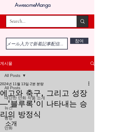
AwesomeManga
참여
게시물
All Posts
2024년 11월 13일
2분 분량
All Posts
에고와 축구, 그리고 성장
대단한 만화 작품 소개
—'블루록'이 나타내는 승
뉴스
리의 방정식
랭킹
소개
만화