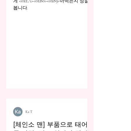
게 <0xEA><0xB0><0x89>아먹는지 성찰해
봅니다.
Ka T
[체인소 맨] 부품으로 태어난