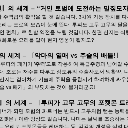
』의 세계 – “거인 토벌에 도전하는 밀짚모자
 주역급의 활약을 할 것 같습니다. 3차원 기동 장치를 다
리는 조로의 모습이 눈에 뜬다. 루피도 고무 고무의 팔을
거인 펀치」로 한발 역전을 노릴 것입니다. 한편 산지는 식
화로운 요리를 맡아 현지 영웅이 될지도?
 세계 – 「악마의 열매 vs 주술의 배틀!」
피의 패기가 '주력'으로 작용하여 특급주령과 넘어갈 수
다. 조로는 저주를 다루고 삼도류의 주술사로서 맹활약. 
 산지는 걷어차기 기술에 주력을 융합시켜 화려하게 싸우
주술 vs 패기」의 부딪치는 것이 볼거리군요!
의 세계 – 「루피가 고무 고무의 포켓몬 트
너가 되면 모험의 파트너는 반드시 고무처럼 뻗는 능력을
포켓몬」이란 망상도 맡습니다. 나미는 날씨를 조종하는 
는 요리로 포켓몬들을 케어하는 등, 각각의 개성을 살려 