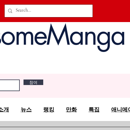
someManga
참여
소개
뉴스
랭킹
만화
특집
애니메