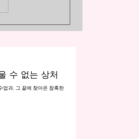
! 『단다단』의 매력적인 캐릭
「최강 영능력자·제령사」
 중에서도 단연 돋보이는 인물
모의 할머니, 아야세 세이코
겉모습은 엄청난 미인인 「누
지만, 속은 걸쭉한 오사카
리를 쓰는 「할망구」. 하지만
력은 진짜입니다! 결계술을
며 야구 방망이 한 자루로
인이나 괴이를 두들겨 패는 모
울 수 없는 상처
 그야말로 「믿음직한 어른」
수업과, 그 끝에 찾아온 참혹한