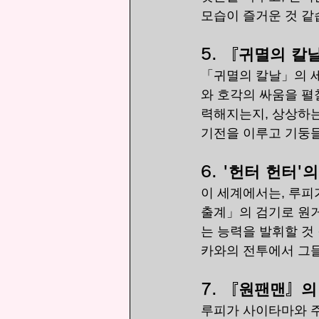
모습이 즐거운 것 같
5. 
『귀멸의 칼날
「귀멸의 칼날」의 
와 호각의 싸움을 펼
력해지는지, 상상하는
기전을 이루고 기둥들
6. 
'헌터 헌터'
이 세계에서는, 루피
출계」의 검기로 원거
는 능력을 발휘할 것
카와의 전투에서 그들
7. 
『원팬맨』의 세
루피가 사이타마와 주