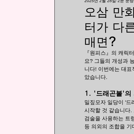
2025년 2월 28일
2분 분량
漫画
ランキング
오삼 만화
터가 다
매면?
『원피스』의 캐릭터
요? 그들의 개성과
니다! 이번에는 대표
았습니다.
1. 
'드래곤볼'의 
밀짚모자 일당이 '드
시작할 것 같습니다.
검술을 사용하는 트렁
등 의외의 조합을 기