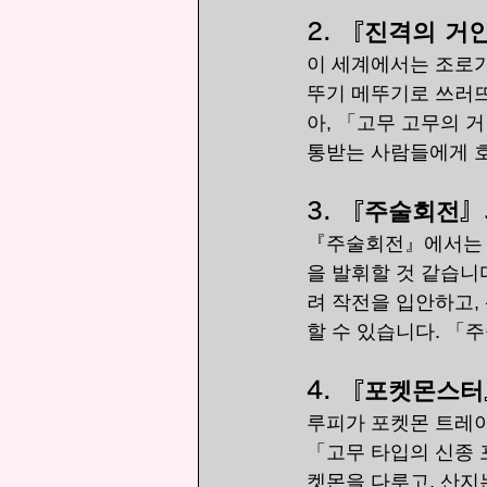
2. 
『진격의 거인
이 세계에서는 조로가
뚜기 메뚜기로 쓰러뜨
아, 「고무 고무의 
통받는 사람들에게 호
3. 
『주술회전』의
『주술회전』에서는 루
을 발휘할 것 같습니
려 작전을 입안하고,
할 수 있습니다. 「
4. 
『포켓몬스터』
루피가 포켓몬 트레이
「고무 타입의 신종 
켓몬을 다루고, 산지