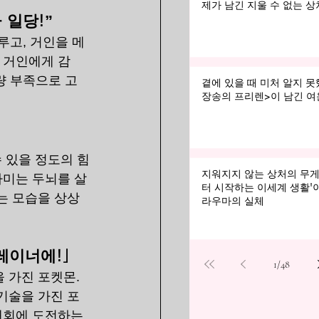
제가 남긴 지울 수 없는 상
 일당!”
루고, 거인을 메
 거인에게 감
량 부족으로 고
곁에 있을 때 미처 알지 못했
장송의 프리렌>이 남긴 여
 있을 정도의 힘
지워지지 않는 상처의 무게:
나미는 두뇌를 살
터 시작하는 이세계 생활'
는 모습을 상상
라우마의 실체
레이너에!」
1
/
48
 가진 포켓몬. 
기술을 가진 포
대회에 도전하는 