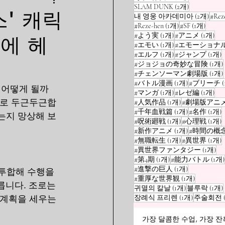
게시물 2개
SLAM DUNK
(2개)
' 캐릭
게시물
내 영웅 아카데미아
(2개)
#Rez
게시물 1개
게시물
#Reze-hen
(1개)
#SF
(1개)
게시물 1개
게시
#よう実
(1개)
#アニメ
(1개)
에 헤
게시물 1개
#エモい
(1개)
#エモーショナ
게시물 1개
#エルフ
(1개)
#ジャンプ
(1개)
#ジョジョの奇妙な冒険
(1개)
#チェンソーマン劇場版
(1개)
게시물 1개
#バトル漫画
(1개)
#ブリーチ
 어떻게 될까
게시물 1개
게시
#マンガ
(1개)
#レゼ編
(1개)
으로 두근두근합
게시물 1개
#人気作品
(1개)
#劇場版アニ
게시물 1개
#千年血戦篇
(1개)
#名作
(1개)
는지 망상해 보
게시물 1개
#呪術廻戦
(1개)
#心理戦
(1개)
게시물 1개
#新作アニメ
(1개)
#時間の概
게시물 1개
#無職転生
(1개)
#異世界
(1개)
게
#異世界ファンタジー
(1개)
게시물 1개
#第4期
(1개)
#能力バトル
(1개)
게시물 1개
#進撃の巨人
(1개)
투합해 수행을 
게시물 1
#重厚な世界観
(1개)
릅니다. 조로는 
게시물 1개
귀멸의 칼날
(1개)
블루락
(1개)
게시물 1개
장례식 프리렌
(1개)
주술회전
 계획을 세우는 
가장 달콤한 수업, 가장 잔