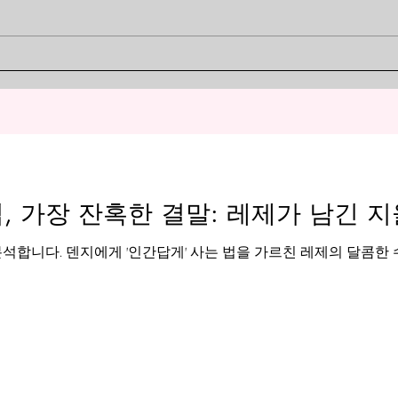
니다! 『단다단』에는 집요하게 모
니다
주인」 위험도 랭킹
는 
모 일행을 노리는 「세르포 성인」
터들
랭킹
이 등장하죠. 쓰러뜨려도 클론으로
은 모
계속 나타나는 끈질김이 정말 기분
죠. 
나쁩니다. 하지만 만화계를 둘러보
님」이
면, 지구를, 아니 우주 자체를 날려
사투
버릴 수 있는 「위험한 우주인」이
그 실
수두룩합니다. 그래서 이번에는 오
구사하
사무의 독단과 편견으로 뽑은 「만
외계
, 가장 잔혹한 결말: 레제가 남긴 지
화계 최흉 우주인 위험도
습은
분석합니다. 덴지에게 '인간답게' 사는 법을 가르친 레제의 달콤한 