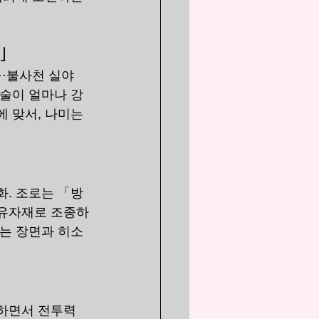
!」
·불사천 실야
검술이 얼마나 강
 맞서, 나미는 
화. 조로는 「방
자유자재로 조종하
하는 장면과 히소
련하면서 전투력