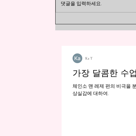
댓글을 입력하세요.
니다! 특수 능력 없이 순수한 「맨
「맨주먹 최강」 랭킹
주먹 싸움(스테고로)」 으로 싸운
다면 누가 가장 강할까요? 『사카
모토 데이즈』 와 『싸움독학』 캐
릭터들을 소집했습니다! 3위: 유호
빈 / 시무라 코타 (싸움독학) 그의
강점은 피지컬이 아닌 「지식과 카
운터」 입니다. 현실적인 싸움 기
Ka T
술을 쓰지만, 상위권 괴물들을 상
가장 달콤한 수업
대로는 물리적으로 힘들지
체인소 맨 레제 편의 비극을 
상실감에 대하여.