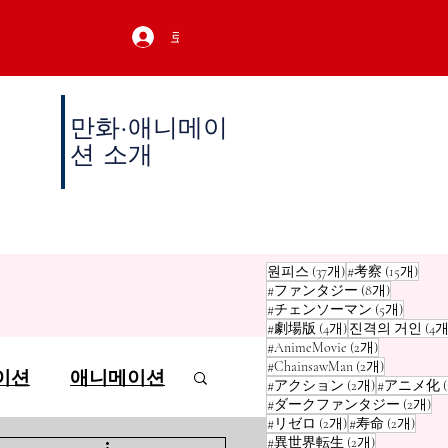
로그인
만화·애니메이
션 소개
게시물 37개
게시물
원피스
(37개)
#考察
(15개)
게시물 8
#ファンタジー
(8개)
게시물 
#チェンソーマン
(5개)
게시물 4개
#劇場版
(4개)
진격의 거인
(4개
게시물 2개
#AnimeMovie
(2개)
게시물 2개
#ChainsawMan
(2개)
이션
애니메이션
게시물 2개
#アクション
(2개)
#アニメ化
게
#ダークファンタジー
(2개)
게시물 2개
게시물
#リゼロ
(2개)
#寿命
(2개)
게시물 2개
#異世界転生
(2개)