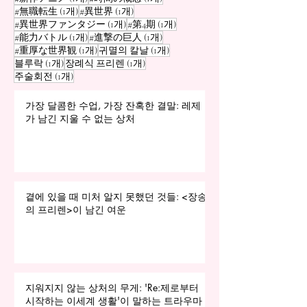
게시물 1개
게시물 1개
#無職転生
(1개)
#異世界
(1개)
게시물 1개
게시물 1개
#異世界ファンタジー
(1개)
#第4期
(1개)
게시물 1개
게시물 1개
#能力バトル
(1개)
#進撃の巨人
(1개)
게시물 1개
게시물 1개
#重厚な世界観
(1개)
귀멸의 칼날
(1개)
게시물 1개
게시물 1개
블루락
(1개)
장례식 프리렌
(1개)
게시물 1개
주술회전
(1개)
가장 달콤한 수업, 가장 잔혹한 결말: 레제
가 남긴 지울 수 없는 상처
곁에 있을 때 미처 알지 못했던 것들: <장송
의 프리렌>이 남긴 여운
지워지지 않는 상처의 무게: 'Re:제로부터
시작하는 이세계 생활'이 말하는 트라우마