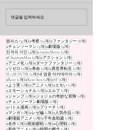
안녕하세요, 만화 블로거 오사
안녕하세요, 만화 
무입니다! 『단다단』에는 집
무입니다! 『단다
「최흉 우주인」 위험도
나란히 하는 「
요하게 모모 일행을 노리는
적인 캐릭터들 중
댓글을 입력하세요.
랭킹
력자·제령사」 
「세르포 성인」 이 등장하죠.
돋보이는 인물은 
쓰러뜨려도 클론으로 계속 나
니, 아야세 세이코 
타나는 끈질김이 정말 기분 나
은 엄청난 미인인
게시물 37개
게시물 15개
게시물 8개
원피스
(37개)
#考察
(15개)
#ファンタジー
(8개)
쁩니다. 하지만 만화계를 둘러
지만, 속은 걸쭉한
게시물 5개
게시물 4개
#チェンソーマン
(5개)
#劇場版
(4개)
보면, 지구를, 아니 우주 자체
리를 쓰는 「할망구
게시물 4개
게시물 2개
진격의 거인
(4개)
#AnimeMovie
(2개)
를 날려버릴 수 있는 「위험한
그 실력은 진짜입니
게시물 2개
게시물 2개
#ChainsawMan
(2개)
#アクション
(2개)
게시물 2개
게시물 2개
#アニメ化
(2개)
#ダークファンタジー
(2개)
우주인」이 수두룩합니다. 그
을 구사하며 야구 
게시물 2개
게시물 2개
게시물 2개
#リゼロ
(2개)
#寿命
(2개)
#異世界転生
(2개)
래서 이번에는 오사무의 독단
루로 외계인이나 
게시물 2개
게시물 2개
SLAM DUNK
(2개)
내 영웅 아카데미아
(2개)
과 편견으로 뽑은 「만화계 최
겨 패는 모습은 그
게시물 1개
게시물 1개
게시물 1개
#Reze
(1개)
#Reze-hen
(1개)
#SF
(1개)
흉 우주인 위험도
음직한 어른」
게시물 1개
게시물 1개
게시물 1개
#よう実
(1개)
#アニメ
(1개)
#エモい
(1개)
게시물 1개
게시물 1개
#エモーショナル
(1개)
#エルフ
(1개)
게시물 1개
게시물 1개
#ジャンプ
(1개)
#ジョジョの奇妙な冒険
(1개)
게시물 1개
#チェンソーマン劇場版
(1개)
게시물 1개
게시물 1개
#バトル漫画
(1개)
#ブリーチ
(1개)
게시물 1개
게시물 1개
게시물 1개
#マンガ
(1개)
#レゼ編
(1개)
#人気作品
(1개)
게시물 1개
게시물 1개
#劇場版アニメ
(1개)
#千年血戦篇
(1개)
게시물 1개
게시물 1개
게시물 1개
#名作
(1개)
#呪術廻戦
(1개)
#心理戦
(1개)
게시물 1개
게시물 1개
#新作アニメ
(1개)
#時間の概念
(1개)