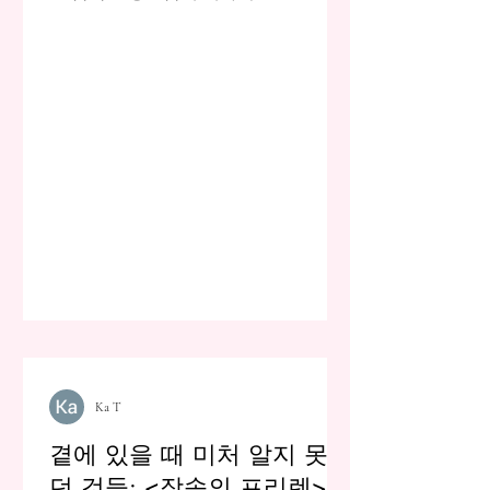
Ka T
곁에 있을 때 미처 알지 못했
던 것들: <장송의 프리렌>이