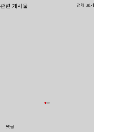
전체 보기
관련 게시물
【단다단】 세르포 성인은
[단다단] 세이코
몇 위? 『GANTZ』 『드
의 실력은? 『
댓글
래곤볼』 etc... 만화계
의 엑소시스트』