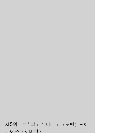
제5위：**「살고 싶다！」（로빈）～에
니에스・로비편～