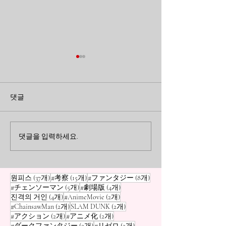
곁에 있을 때 미처 알지 못
지워지지 않는 
했던 것들: <장송의 프리
게: 'Re:제로부
댓글
렌>이 남긴 여운
는 이세계 생활'
<장송의 프리렌>을 통해 되돌
애니메이션 'Re:
아본 소중한 사람과 지나간 시
하는 이세계 생활'
트라우마의 실체
간의 의미. 곁에 있을 때 놓치
고통을 통해, 반복
댓글을 입력하세요.
기 쉬운 일상의 작은 순간들이
마음의 상처가 우
어떻게 우리의 삶을 지탱해 주
<0xEA><0xB0><
는지에 대한 이야기입니다.
는지 성찰해 봅니다
게시물 37개
게시물 15개
게시물 8개
원피스
(37개)
#考察
(15개)
#ファンタジー
(8개)
게시물 5개
게시물 4개
#チェンソーマン
(5개)
#劇場版
(4개)
게시물 4개
게시물 2개
진격의 거인
(4개)
#AnimeMovie
(2개)
게시물 2개
게시물 2개
#ChainsawMan
(2개)
SLAM DUNK
(2개)
게시물 2개
게시물 2개
#アクション
(2개)
#アニメ化
(2개)
게시물 2개
게시물 2개
#ダークファンタジー
(2개)
#リゼロ
(2개)