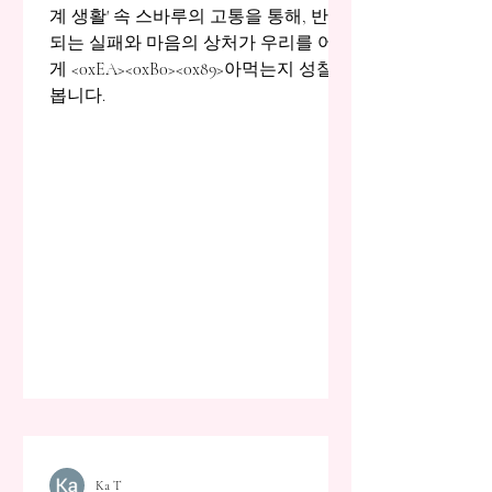
계 생활' 속 스바루의 고통을 통해, 반복
되는 실패와 마음의 상처가 우리를 어떻
게 <0xEA><0xB0><0x89>아먹는지 성찰해
봅니다.
Ka T