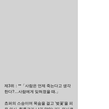
제3위：**「사람은 언제 죽는다고 생각
한다?…사람에게 잊혀졌을 때.」
쵸퍼의 스승이며 목숨을 걸고 '벚꽃'을 피