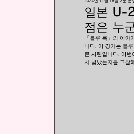
2024년 11월 18일
2분 분
漫画
ランキング
일본 U-
점은 누
「블루 록」의 이야기
니다. 이 경기는 블
큰 시련입니다. 이번에
서 빛났는지를 고찰해