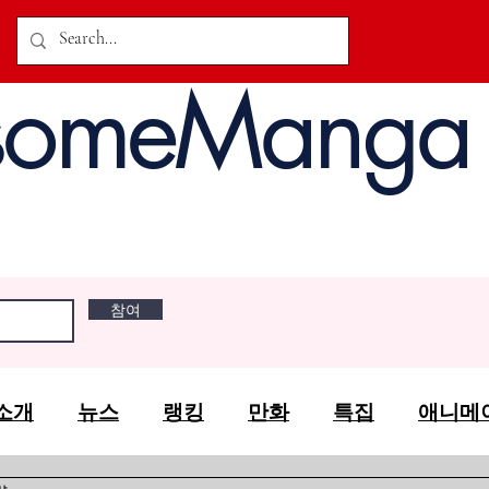
someManga
참여
소개
뉴스
랭킹
만화
특집
애니메