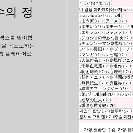
게시물 2개
SLAM DUNK
(2개)
수의 정
게시물
내 영웅 아카데미아
(2개)
#Rez
게시물 1개
게시물
#Reze-hen
(1개)
#SF
(1개)
게시물 1개
게시
#よう実
(1개)
#アニメ
(1개)
게시물 1개
#エモい
(1개)
#エモーショナ
게시물 1개
#エルフ
(1개)
#ジャンプ
(1개)
이맥스를 맞이합
#ジョジョの奇妙な冒険
(1개)
#チェンソーマン劇場版
(1개)
점을 목표로하는 
게시물 1개
#バトル漫画
(1개)
#ブリーチ
한 톱 플레이어로
게시물 1개
게시
#マンガ
(1개)
#レゼ編
(1개)
게시물 1개
#人気作品
(1개)
#劇場版アニ
게시물 1개
#千年血戦篇
(1개)
#名作
(1개)
게시물 1개
#呪術廻戦
(1개)
#心理戦
(1개)
게시물 1개
#新作アニメ
(1개)
#時間の概
게시물 1개
#無職転生
(1개)
#異世界
(1개)
게
#異世界ファンタジー
(1개)
게시물 1개
#第4期
(1개)
#能力バトル
(1개)
게시물 1개
#進撃の巨人
(1개)
게시물 1
#重厚な世界観
(1개)
게시물 1개
귀멸의 칼날
(1개)
블루락
(1개)
게시물 1개
장례식 프리렌
(1개)
주술회전
가장 달콤한 수업, 가장 잔