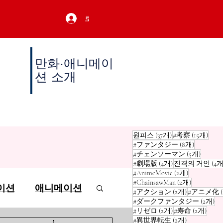
로그인
만화·애니메이
션 소개
게시물 37개
게시물
원피스
(37개)
#考察
(15개)
게시물 8
#ファンタジー
(8개)
게시물 
#チェンソーマン
(5개)
게시물 4개
#劇場版
(4개)
진격의 거인
(4개
게시물 2개
#AnimeMovie
(2개)
게시물 2개
#ChainsawMan
(2개)
이션
애니메이션
게시물 2개
#アクション
(2개)
#アニメ化
게
#ダークファンタジー
(2개)
게시물 2개
게시물
#リゼロ
(2개)
#寿命
(2개)
게시물 2개
#異世界転生
(2개)