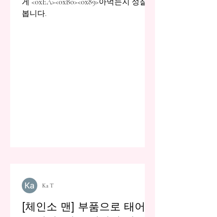
게 <0xEA><0xB0><0x89>아먹는지 성찰해
봅니다.
Ka T
[체인소 맨] 부품으로 태어난