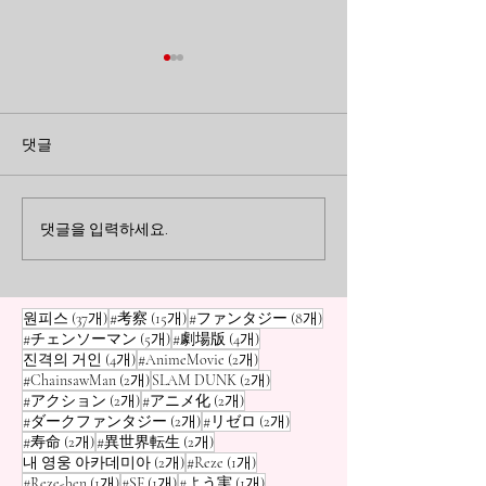
곁에 있을 때 미처 알지 못
지워지지 않는 
했던 것들: <장송의 프리
게: 'Re:제로부
댓글
렌>이 남긴 여운
는 이세계 생활'
<장송의 프리렌>을 통해 되돌
애니메이션 'Re:
아본 소중한 사람과 지나간 시
하는 이세계 생활'
트라우마의 실체
간의 의미. 곁에 있을 때 놓치
고통을 통해, 반복
댓글을 입력하세요.
기 쉬운 일상의 작은 순간들이
마음의 상처가 우
어떻게 우리의 삶을 지탱해 주
<0xEA><0xB0><
는지에 대한 이야기입니다.
는지 성찰해 봅니다
게시물 37개
게시물 15개
게시물 8개
원피스
(37개)
#考察
(15개)
#ファンタジー
(8개)
게시물 5개
게시물 4개
#チェンソーマン
(5개)
#劇場版
(4개)
게시물 4개
게시물 2개
진격의 거인
(4개)
#AnimeMovie
(2개)
게시물 2개
게시물 2개
#ChainsawMan
(2개)
SLAM DUNK
(2개)
게시물 2개
게시물 2개
#アクション
(2개)
#アニメ化
(2개)
게시물 2개
게시물 2개
#ダークファンタジー
(2개)
#リゼロ
(2개)
게시물 2개
게시물 2개
#寿命
(2개)
#異世界転生
(2개)
게시물 2개
게시물 1개
내 영웅 아카데미아
(2개)
#Reze
(1개)
게시물 1개
게시물 1개
게시물 1개
#Reze-hen
(1개)
#SF
(1개)
#よう実
(1개)