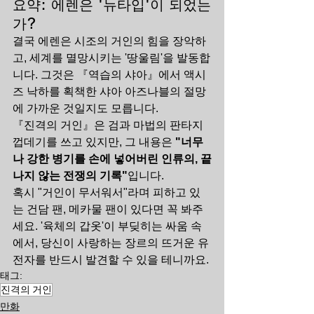
요약: 에렌은 '뉴타입'이 되었는
가?
결국 에렌은 시조의 거인의 힘을 장악하
고, 세계를 멸망시키는 '땅울림'을 발동합
니다. 그것은 『역습의 샤아』에서 액시
즈 낙하를 획책한 샤아 아즈나블의 절망
에 가까운 것일지도 모릅니다.
『진격의 거인』은 검과 마법의 판타지 
껍데기를 쓰고 있지만, 그 내용은 
"너무
나 강한 병기를 손에 넣어버린 인류의, 끝
나지 않는 전쟁의 기록"
입니다.
혹시 "거인이 무서워서"라며 피하고 있
는 건담 팬, 메카물 팬이 있다면 꼭 봐주
세요. '육체의 갑옷'이 부딪히는 싸움 속
에서, 당신이 사랑하는 장르의 뜨거운 유
전자를 반드시 발견할 수 있을 테니까요.
태그:
진격의 거인
만화