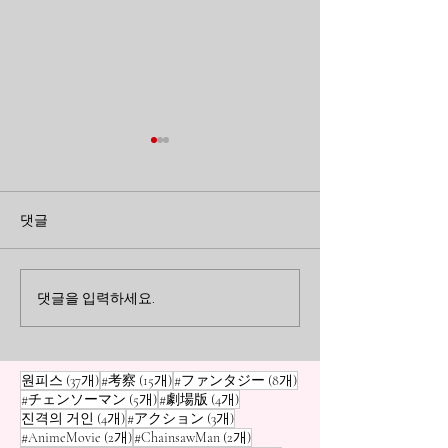
가장 달콤한 수업, 가장 잔
곁에 있을 때 미
혹한 결말: 레제가 남긴 지
했던 것들: <장
댓글
울 수 없는 상처
렌>이 남긴 여운
체인소 맨 레제 편의 비극을 분
<장송의 프리렌>을
석합니다. 덴지에게 '인간답게'
아본 소중한 사람과
사는 법을 가르친 레제의 달콤
간의 의미. 곁에 있
댓글을 입력하세요.
한 수업과, 그 끝에 찾아온 참
기 쉬운 일상의 작
혹한 상실감에 대하여.
어떻게 우리의 삶을
는지에 대한 이야
게시물 37개
게시물 15개
게시물 8개
원피스
(37개)
#考察
(15개)
#ファンタジー
(8개)
게시물 5개
게시물 4개
#チェンソーマン
(5개)
#劇場版
(4개)
게시물 4개
게시물 3개
진격의 거인
(4개)
#アクション
(3개)
게시물 2개
게시물 2개
#AnimeMovie
(2개)
#ChainsawMan
(2개)