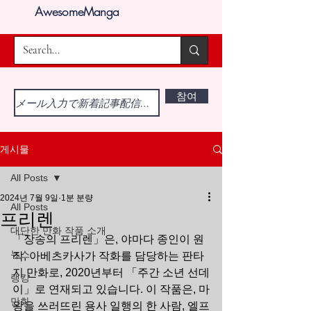
AwesomeManga
참여
게시물
All Posts
2024년 7월 9일
1분 분량
All Posts
프리렌
대단한 만화 작품 소개
「장송의 프리렌」은, 야마다 종인이 원
뉴스
작, 아베츠카사가 작화를 담당하는 판타
지 만화로, 2020년부터 「주간 소년 선데
랭킹
이」로 연재되고 있습니다. 이 작품은, 마
만화
왕을 쓰러뜨린 용사 일행의 한 사람, 엘프