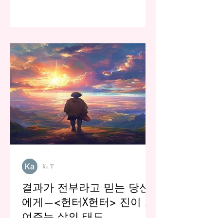
Ka T
결과가 전부라고 믿는 당신
에게—<헌터X헌터> 진이 보
여주는 삶의 태도