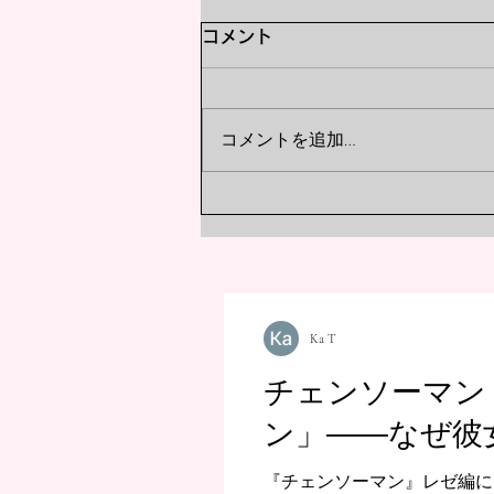
チェンソーマン レゼ篇｜レゼ
コメント
がデンジに刻んだ「未完のレ
ッスン」――なぜ彼女は未来
『チェンソーマン』レゼ編におけ
コメントを追加…
るデンジへの「未完のレッスン」
を断絶させたのか
を考察。学校生活や水泳などの日
常的なやり取りに隠された真意と
は？彼女がなぜ未来を断絶させる
道を選んだのか、その残酷な理由
と二人の関係性の深層を解説しま
す。
Ka T
チェンソーマン
ン」――なぜ彼
『チェンソーマン』レゼ編に