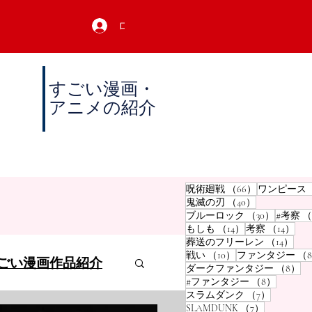
ログイン
すごい漫画・
アニメの紹介
66件の記事
呪術廻戦
（66）
ワンピース
40件の記事
鬼滅の刃
（40）
30件の
ブルーロック
（30）
#考察
（
14件の記事
14
もしも
（14）
考察
（14）
14
葬送のフリーレン
（14）
10件の記事
戦い
（10）
ファンタジー
（
ごい漫画作品紹介
8
ダークファンタジー
（8）
8件の記
#ファンタジー
（8）
7件の記
スラムダンク
（7）
7件の記事
SLAMDUNK
（7）