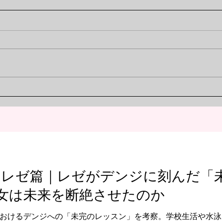
葬送のフリーレン考察｜なぜ
Re:Z
冒険の終わりが、エルフにと
Ano
って残酷な旅の始まりなの
り」
こんにちは、ミサキです。 ふと
『R
した瞬間に、隣にいる人の存在
活』
か？
もの
が、当たり前すぎて気づかないこ
り」
PT
とってありますよね。例えば、毎
の傷
日決まった時間に来るお店の店員
の正
さんや、いつも同じ席に座ってい
るも
る同僚の人。でも、その人が急に
す。
いなくなったとき、心の中...
 レゼ篇｜レゼがデンジに刻んだ「
女は未来を断絶させたのか
おけるデンジへの「未完のレッスン」を考察。学校生活や水泳