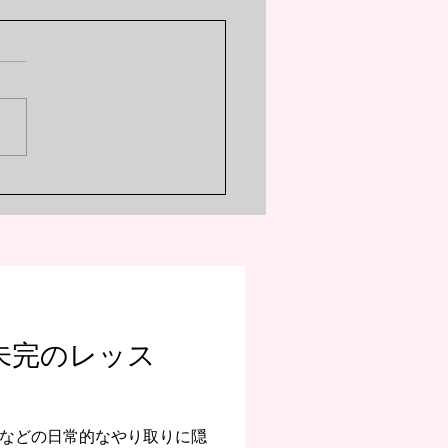
ero -Starting Life in
ther World-:「死に戻
がスバルから奪い続ける
e:ゼロから始める異世界生
のスバルを襲う「死に戻
、繰り返される絶望と
。時間は戻っても消えない心
SDの正体
、蓄積していく絶望とPTSD
体とは？能力が彼から奪い去
のの真実に迫る考察記事で
未完のレッス
などの日常的なやり取りに隠