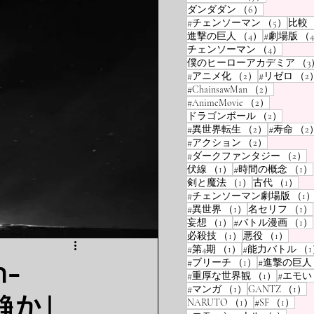
6件の記事
ダンダダン
（6）
5件の
#チェンソーマン
（5）
比較
4件の記事
進撃の巨人
（4）
#劇場版
（
4件の
チェンソーマン
（4）
僕のヒーローアカデミア
（3
2件の記事
#アニメ化
（2）
#リゼロ
（2
2件の記
#ChainsawMan
（2）
2件の記事
#AnimeMovie
（2）
2件の
ドラゴンボール
（2）
2件の記事
#異世界転生
（2）
#寿命
（2
2件の記事
#アクション
（2）
#ダークファンタジー
（2）
1件の記事
伏線
（1）
#時間の概念
（1）
1件の記事
1
剣と魔法
（1）
古代
（1）
#チェンソーマン劇場版
（1
1件の記事
#異世界
（1）
名セリフ
（1）
1件の記事
妄想
（1）
#バトル漫画
（1）
1件の記事
1件の
必殺技
（1）
悪役
（1）
1件の記事
#第4期
（1）
#能力バトル
（1
1件の記事
#ブリーチ
（1）
#進撃の巨人
n-
1件の記
#重厚な世界観
（1）
#エモい
1件の記事
#マンガ
（1）
GANTZ
（1）
静か」
1件の記事
1件
NARUTO
（1）
#SF
（1）