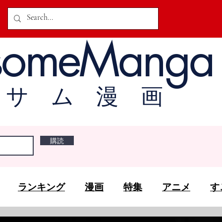
someManga
オサム漫画
購読
ランキング
漫画
特集
アニメ
す