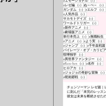
1件の
#エモーショナル
（1）
1件の記事
#レゼ編
（1）
ぬ～べ～
（1）
1件の記事
ガンダム
（1）
#エルフ
（1）
1件の記事
#人気作品
（1）
1件の
サカモトデイズ
（1）
1件
ワールドトリガー
（1）
1件の記事
#新作アニメ
（1）
1件の記
#劇場版アニメ
（1）
1件の記事
単行本売上
（1）
#無職転生
1件の記事
#アニメ
（1）
#よう実
（1）
1件の記事
#ジャンプ
（1）
#千年血戦篇
パイレーツ・オブ・カリビ
1件の記事
喧嘩独学
（1）
1
#異世界ファンタジー
（1）
1件の記事
1
#Reze-hen
（1）
#名作
（1）
1件の記事
ヒロアカ
（1）
#ジョジョの奇妙な冒険
（1
1件の記事
#呪術廻戦
（1）
チェンソーマン レゼ篇｜
に刻んだ「未完のレッス
彼女は未来を断絶させた