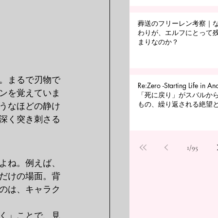
葬送のフリーレン考察｜
わりが、エルフにとって
まりなのか？
。まるで刃物で
Re:Zero -Starting Life in An
ンを覚えていま
「死に戻り」がスバルか
もの、繰り返される絶望とP
うなほどの静け
深く突き刺さる
1
/
95
よね。例えば、
だけの場面。背
のは、キャラク
く」ことで、見