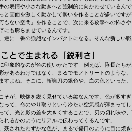
手の表情や小さな動きへと強制的に向かわせているんで
っと画面を激しく動かして勢いを作ることが多いですが
何もない空間」を作ることで、次に来る攻撃への怖さや
倍にも膨らませているんです。
、逆に一番の強烈なインパクトになる。そんな新しい戦
むことで生まれる「鋭利さ」
に印象的なのが色の使いかたです。例えば、隊長たちが
彩があるわけではなく、まるでモノトリートのような、
ますよね。そこに、斬魄刀の銀色や、血の色といった、
。
こそが、映像を鋭く見せている鍵なんです。色が多すぎ
なって、命のやり取りという冷たい空気感が薄まってし
って、光と影の差を大きくすることで、刃の切れ味や、
られるかのようにリアルに伝わってくるんです。
、残されたわずかな色が、まるで傷口のように目に焼き