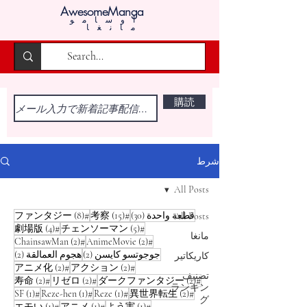
AwesomeManga
أوسامو
مانغا
購読
شرط
All Posts
30 منشورًا
15 منشورًا
8 منشورات
قطعة واحدة
(30)
#考察
(15)
#ファンタジー
(8)
All Posts
5 منشورات
4 منشورات
(4)
#劇場版
(5)
#チェンソーマン
مانغا
منشوران (2)
منشور
(2)
#ChainsawMan
(2)
#AnimeMovie
منشوران (2)
منشور
جوجوتسو كايسن
(2)
هجوم العمالقة
(2)
كاريكاتير
منشوران (2)
منشور
(2)
#アニメ化
(2)
#アクション
تصنيف
منشوران (2)
منشوران (2)
منشور
(2)
#寿命
(2)
#リゼロ
(2)
#ダークファンタジー
ランキン
منشوران (2)
منشور واحد (1)
منشور واحد (
منشور
(1)
#SF
(1)
#Reze-hen
(1)
#Reze
(2)
#異世界転生
グ
منشور واحد (1)
منشور واحد (1)
منشور
(1)
#エモい
(1)
#アニメ
(1)
#よう実