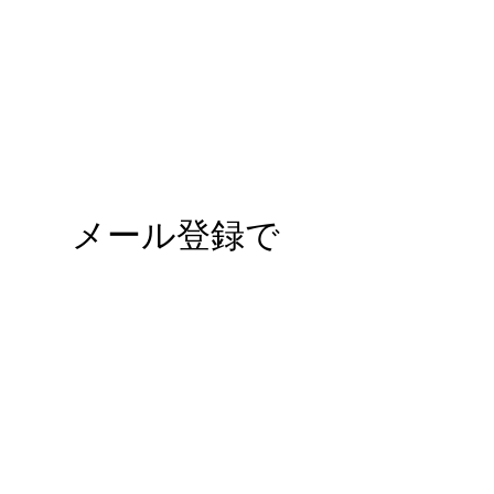
​メール登録で
新着記事配
信！
購読
© 2024 TheHours.
Wix.com
で作成