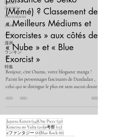
bandes
dessinées
(Mémé) ? Classement des
Particularité
« Meilleurs Médiums et
animé
Exorcistes » aux côtés de
animé
漫画
« Nube » et « Blue
ランキン
Exorcist »
グ
特集
Bonjour, c'est Osamu, votre blogueur manga !
Parmi les personnages fascinants de Dandadan ,
celui qui se distingue le plus est sans aucun doute la
grand-mère de Momo, Seiko Ayase . Elle a
l'apparence d'une « grande sœur » d'une beauté
époustouflante, mais à l'intérieur, c'est une « Mémé
» qui parle un dialecte d'Osaka très prononcé.
54 posts
32 posts
Jujutsu Kaisen
(54)
One Piece
(32)
Cependant, ses compétences sont bien réelles !
20 posts
15 posts
Kimetsu no Yaiba
(20)
#考察
(15)
Utilisant des techniques de barrière et tabassant des
8 posts
8 posts
#ファンタジー
(8)
Blue Rock
(8)