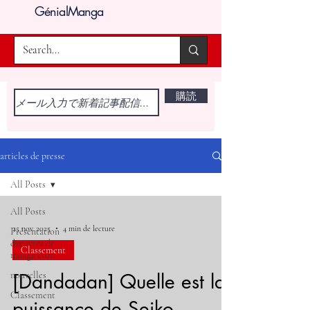
GénialManga
購読
articles de presse
All Posts
All Posts
25 nov. 2025
4 min de lecture
Présentation
d'œuvres de
Classement
manga éton
nouvelles
[Dandadan] Quelle est la
Classement
puissance de Seiko