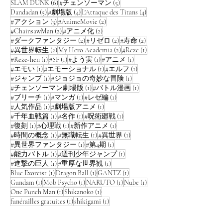
extraterrestres et des esprits avec une batt
6 posts
5 posts
SLAM DUNK
(6)
#チェンソーマン
(5)
5 posts
4 posts
4 posts
Dandadan
(5)
#劇場版
(4)
L'Attaque des Titans
(4)
3 posts
2 posts
#アクション
(3)
#AnimeMovie
(2)
2 posts
2 posts
#ChainsawMan
(2)
#アニメ化
(2)
2 posts
2 posts
2 posts
#ダークファンタジー
(2)
#リゼロ
(2)
#寿命
(2)
2 posts
2 posts
1 post
#異世界転生
(2)
My Hero Academia
(2)
#Reze
(1)
1 post
1 post
1 post
1 post
#Reze-hen
(1)
#SF
(1)
#よう実
(1)
#アニメ
(1)
1 post
1 post
1 post
#エモい
(1)
#エモーショナル
(1)
#エルフ
(1)
1 post
1 post
#ジャンプ
(1)
#ジョジョの奇妙な冒険
(1)
1 post
1 post
#チェンソーマン劇場版
(1)
#バトル漫画
(1)
1 post
1 post
1 post
#ブリーチ
(1)
#マンガ
(1)
#レゼ編
(1)
1 post
1 post
#人気作品
(1)
#劇場版アニメ
(1)
1 post
1 post
1 post
#千年血戦篇
(1)
#名作
(1)
#呪術廻戦
(1)
1 post
1 post
1 post
#復刻
(1)
#心理戦
(1)
#新作アニメ
(1)
1 post
1 post
1 post
#時間の概念
(1)
#無職転生
(1)
#異世界
(1)
1 post
1 post
#異世界ファンタジー
(1)
#第4期
(1)
1 post
1 post
#能力バトル
(1)
#週刊少年ジャンプ
(1)
1 post
1 post
#進撃の巨人
(1)
#重厚な世界観
(1)
1 post
1 post
1 post
Blue Exorcist
(1)
Dragon Ball
(1)
GANTZ
(1)
1 post
1 post
1 post
1 post
Gundam
(1)
Mob Psycho
(1)
NARUTO
(1)
Nube
(1)
1 post
1 post
One Punch Man
(1)
Shikanoko
(1)
1 post
1 post
funérailles gratuites
(1)
shikigami
(1)