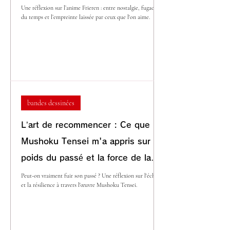
Une réflexion sur l’anime Frieren : entre nostalgie, fugacité
du temps et l’empreinte laissée par ceux que l'on aime.
bandes dessinées
L’art de recommencer : Ce que
Mushoku Tensei m'a appris sur le
poids du passé et la force de la
persévérance
Peut-on vraiment fuir son passé ? Une réflexion sur l'échec
et la résilience à travers l'œuvre Mushoku Tensei.