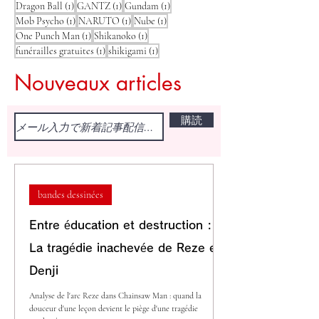
1 post
1 post
1 post
Dragon Ball
(1)
GANTZ
(1)
Gundam
(1)
1 post
1 post
1 post
Mob Psycho
(1)
NARUTO
(1)
Nube
(1)
1 post
1 post
One Punch Man
(1)
Shikanoko
(1)
1 post
1 post
funérailles gratuites
(1)
shikigami
(1)
Nouveaux articles
購読
bandes dessinées
Entre éducation et destruction :
La tragédie inachevée de Reze et
Denji
Analyse de l'arc Reze dans Chainsaw Man : quand la
douceur d'une leçon devient le piège d'une tragédie