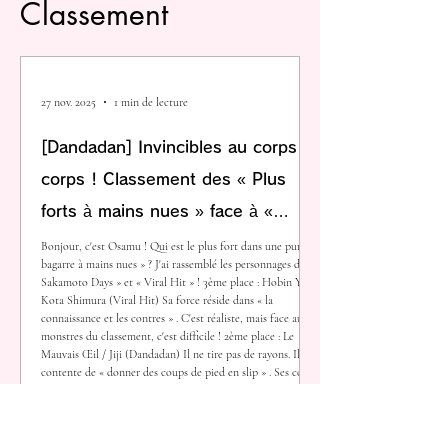
Classement
27 nov. 2025
1 min de lecture
[Dandadan] Invincibles au corps à
corps ! Classement des « Plus
forts à mains nues » face à «
Sakamoto Days » et « Viral Hit »
Bonjour, c'est Osamu ! Qui est le plus fort dans une pure «
bagarre à mains nues » ? J'ai rassemblé les personnages de «
Sakamoto Days » et « Viral Hit » ! 3ème place : Hobin Yu /
Kota Shimura (Viral Hit) Sa force réside dans « la
connaissance et les contres » . C'est réaliste, mais face aux
monstres du classement, c'est difficile ! 2ème place : Le
Mauvais Œil / Jiji (Dandadan) Il ne tire pas de rayons. Il se
contente de « donner des coups de pied en slip » . Ses coups
d