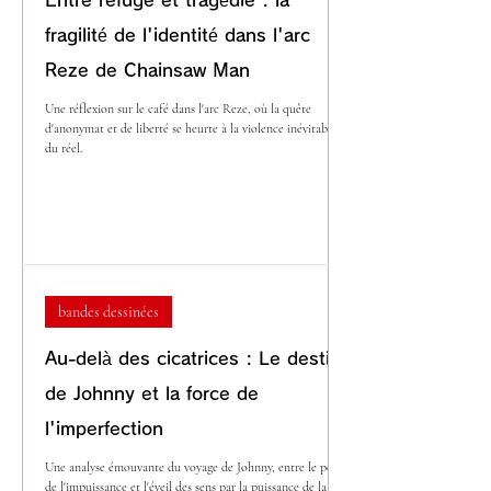
Entre refuge et tragédie : la
fragilité de l'identité dans l'arc
Reze de Chainsaw Man
Une réflexion sur le café dans l'arc Reze, où la quête
d'anonymat et de liberté se heurte à la violence inévitable
du réel.
bandes dessinées
Au-delà des cicatrices : Le destin
de Johnny et la force de
l'imperfection
Une analyse émouvante du voyage de Johnny, entre le poids
de l'impuissance et l'éveil des sens par la puissance de la