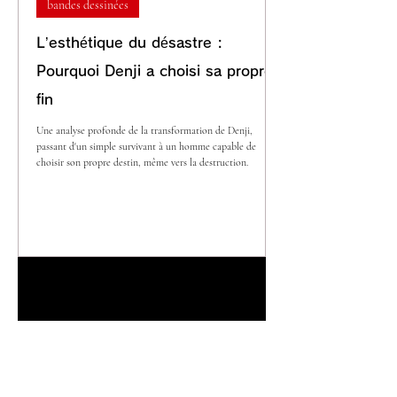
bandes dessinées
L’esthétique du désastre :
Pourquoi Denji a choisi sa propre
fin
Une analyse profonde de la transformation de Denji,
passant d'un simple survivant à un homme capable de
choisir son propre destin, même vers la destruction.
1
/
11