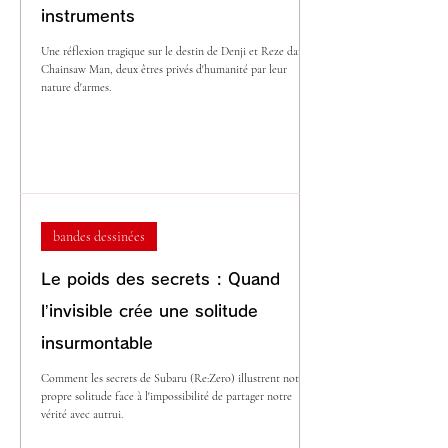
instruments
Une réflexion tragique sur le destin de Denji et Reze dans
Chainsaw Man, deux êtres privés d'humanité par leur
nature d'armes.
bandes dessinées
Le poids des secrets : Quand
l’invisible crée une solitude
insurmontable
Comment les secrets de Subaru (Re:Zero) illustrent notre
propre solitude face à l'impossibilité de partager notre
vérité avec autrui.