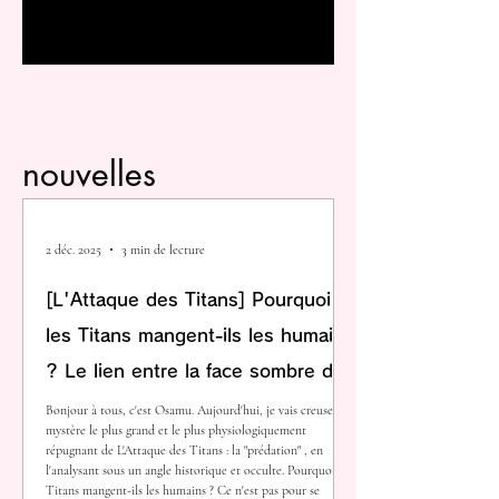
tragédie inachevée.
1
/
63
nouvelles
2 déc. 2025
3 min de lecture
[L'Attaque des Titans] Pourquoi
les Titans mangent-ils les humains
? Le lien entre la face sombre de
l'humanité et "l'Attaque" à travers
Bonjour à tous, c'est Osamu. Aujourd'hui, je vais creuser le
mystère le plus grand et le plus physiologiquement
les rituels de cannibalisme et de
répugnant de L'Attaque des Titans : la "prédation" , en
l'analysant sous un angle historique et occulte. Pourquoi les
succession.
Titans mangent-ils les humains ? Ce n'est pas pour se