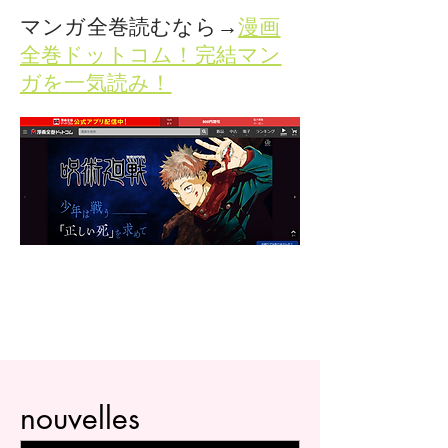
​マンガ全巻読むなら→
漫画
全巻ドットコム！完結マン
ガを一気読み！
nouvelles