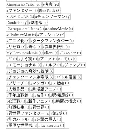
20 posts
15 posts
Kimetsu no Yaiba
(20)
#考察
(15)
8 posts
8 posts
#ファンタジー
(8)
Blue Rock
(8)
6 posts
5 posts
SLAM DUNK
(6)
#チェンソーマン
(5)
5 posts
4 posts
Dandadan
(5)
#劇場版
(4)
4 posts
2 posts
L'Attaque des Titans
(4)
#AnimeMovie
(2)
2 posts
2 posts
#ChainsawMan
(2)
#アクション
(2)
2 posts
2 posts
#アニメ化
(2)
#ダークファンタジー
(2)
2 posts
2 posts
2 posts
#リゼロ
(2)
#寿命
(2)
#異世界転生
(2)
2 posts
1 post
1 post
My Hero Academia
(2)
#Reze
(1)
#Reze-hen
(1)
1 post
1 post
1 post
1 post
#SF
(1)
#よう実
(1)
#アニメ
(1)
#エモい
(1)
1 post
1 post
1 post
#エモーショナル
(1)
#エルフ
(1)
#ジャンプ
(1)
1 post
#ジョジョの奇妙な冒険
(1)
1 post
1 post
#チェンソーマン劇場版
(1)
#バトル漫画
(1)
1 post
1 post
1 post
#ブリーチ
(1)
#マンガ
(1)
#レゼ編
(1)
1 post
1 post
#人気作品
(1)
#劇場版アニメ
(1)
1 post
1 post
1 post
#千年血戦篇
(1)
#名作
(1)
#呪術廻戦
(1)
1 post
1 post
1 post
#心理戦
(1)
#新作アニメ
(1)
#時間の概念
(1)
1 post
1 post
#無職転生
(1)
#異世界
(1)
1 post
1 post
#異世界ファンタジー
(1)
#第4期
(1)
1 post
1 post
#能力バトル
(1)
#進撃の巨人
(1)
1 post
1 post
#重厚な世界観
(1)
Blue Exorcist
(1)