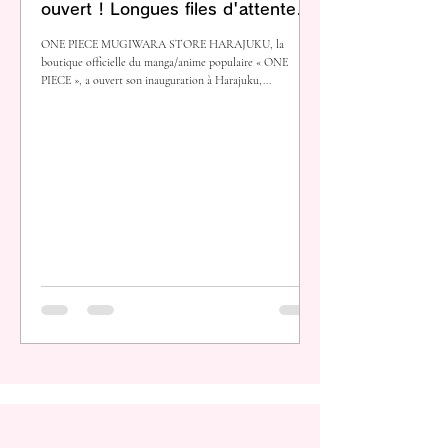
ouvert ! Longues files d'attente
pour les produits en édition limitée
ONE PIECE MUGIWARA STORE HARAJUKU, la
boutique officielle du manga/anime populaire « ONE
PIECE », a ouvert son inauguration à Harajuku,...