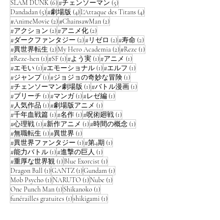
(Tatsumaki) de One Punch Man et
6 posts
5 posts
SLAM DUNK
(6)
#チェンソーマン
(5)
5 posts
4 posts
4 posts
Dandadan
(5)
#劇場版
(4)
L'Attaque des Titans
(4)
2 posts
2 posts
#AnimeMovie
(2)
#ChainsawMan
(2)
2 posts
2 posts
#アクション
(2)
#アニメ化
(2)
2 posts
2 posts
2 posts
#ダークファンタジー
(2)
#リゼロ
(2)
#寿命
(2)
2 posts
2 posts
1 post
#異世界転生
(2)
My Hero Academia
(2)
#Reze
(1)
1 post
1 post
1 post
1 post
#Reze-hen
(1)
#SF
(1)
#よう実
(1)
#アニメ
(1)
1 post
1 post
1 post
#エモい
(1)
#エモーショナル
(1)
#エルフ
(1)
1 post
1 post
#ジャンプ
(1)
#ジョジョの奇妙な冒険
(1)
1 post
1 post
#チェンソーマン劇場版
(1)
#バトル漫画
(1)
1 post
1 post
1 post
#ブリーチ
(1)
#マンガ
(1)
#レゼ編
(1)
1 post
1 post
#人気作品
(1)
#劇場版アニメ
(1)
1 post
1 post
1 post
#千年血戦篇
(1)
#名作
(1)
#呪術廻戦
(1)
1 post
1 post
1 post
#心理戦
(1)
#新作アニメ
(1)
#時間の概念
(1)
1 post
1 post
#無職転生
(1)
#異世界
(1)
1 post
1 post
#異世界ファンタジー
(1)
#第4期
(1)
1 post
1 post
#能力バトル
(1)
#進撃の巨人
(1)
1 post
1 post
#重厚な世界観
(1)
Blue Exorcist
(1)
1 post
1 post
1 post
Dragon Ball
(1)
GANTZ
(1)
Gundam
(1)
1 post
1 post
1 post
Mob Psycho
(1)
NARUTO
(1)
Nube
(1)
1 post
1 post
One Punch Man
(1)
Shikanoko
(1)
1 post
1 post
funérailles gratuites
(1)
shikigami
(1)