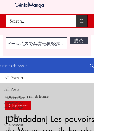
GénialManga
購読
articles de presse
All Posts
All Posts
24 nov. 2025
3 min de lecture
Présentation
d'œuvres de
Classement
manga éton
nouvelles
[Dandadan] Les pouvoirs
Classement
de Momo sont-ils les plus