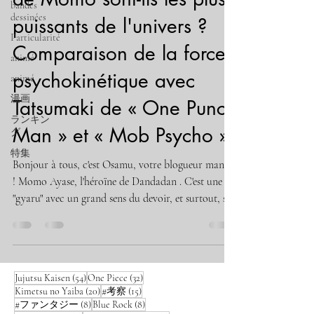
bandes
dessinées
puissants de l'univers ?
Particularité
Comparaison de la force
animé
psychokinétique avec
animé
漫画
Tatsumaki de « One Punch
ランキン
Man » et « Mob Psycho »
グ
特集
Bonjour à tous, c'est Osamu, votre blogueur manga
! Momo Ayase, l'héroïne de Dandadan . C'est une
"gyaru" avec un grand sens du devoir, et surtout, sa
façon de se battre en utilisant la « Psychokinésie »
est incroyablement cool ! Mais une pensée m'a
traversé l'esprit. « Attendez, le monde du manga ne
compte-t-il pas déjà des médiums ridiculement
54 posts
32 posts
Jujutsu Kaisen
(54)
One Piece
(32)
puissants... ? » Alors aujourd'hui, je lance un projet
20 posts
15 posts
Kimetsu no Yaiba
(20)
#考察
(15)
de comparaison interdit ! Tornade Tragique
8 posts
8 posts
#ファンタジー
(8)
Blue Rock
(8)