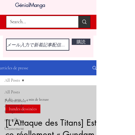
GénialManga
購読
articles de presse
All Posts
All Posts
6 déc. 2025
4 min de lecture
Présentation
d'œuvres de
bandes dessinées
manga éton
nouvelles
[L'Attaque des Titans] Est-
Classement
ce réellement « Gundam »