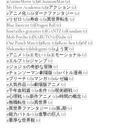
2 posts
2 posts
#AnimeMovie
(2)
#ChainsawMan
(2)
2 posts
2 posts
My Hero Academia
(2)
#アクション
(2)
2 posts
2 posts
#アニメ化
(2)
#ダークファンタジー
(2)
2 posts
2 posts
2 posts
#リゼロ
(2)
#寿命
(2)
#異世界転生
(2)
1 post
1 post
Blue Exorcist
(1)
Dragon Ball
(1)
1 post
1 post
1 post
funérailles gratuites
(1)
GANTZ
(1)
Gundam
(1)
1 post
1 post
1 post
Mob Psycho
(1)
NARUTO
(1)
Nube
(1)
1 post
1 post
1 post
1 post
One Punch Man
(1)
#Reze
(1)
#Reze-hen
(1)
#SF
(1)
1 post
1 post
1 post
Shikanoko
(1)
shikigami
(1)
#よう実
(1)
1 post
1 post
1 post
#アニメ
(1)
#エモい
(1)
#エモーショナル
(1)
1 post
1 post
#エルフ
(1)
#ジャンプ
(1)
1 post
#ジョジョの奇妙な冒険
(1)
1 post
1 post
#チェンソーマン劇場版
(1)
#バトル漫画
(1)
1 post
1 post
1 post
#ブリーチ
(1)
#マンガ
(1)
#レゼ編
(1)
1 post
1 post
#人気作品
(1)
#劇場版アニメ
(1)
1 post
1 post
1 post
#千年血戦篇
(1)
#名作
(1)
#呪術廻戦
(1)
1 post
1 post
1 post
#心理戦
(1)
#新作アニメ
(1)
#時間の概念
(1)
1 post
1 post
#無職転生
(1)
#異世界
(1)
1 post
1 post
#異世界ファンタジー
(1)
#第4期
(1)
1 post
1 post
#能力バトル
(1)
#進撃の巨人
(1)
1 post
#重厚な世界観
(1)