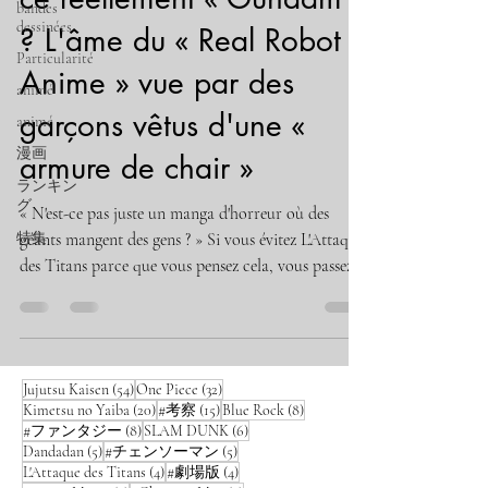
bandes
dessinées
? L'âme du « Real Robot
Particularité
Anime » vue par des
animé
garçons vêtus d'une «
animé
漫画
armure de chair »
ランキン
グ
« N'est-ce pas juste un manga d'horreur où des
特集
géants mangent des gens ? » Si vous évitez L'Attaque
des Titans parce que vous pensez cela, vous passez à
côté de quelque chose d'incroyable. Au fil de
l'histoire, il devient clair qu'il ne s'agit pas seulement
d'une horreur panique, mais d'un « drame de guerre
sur des garçons pilotant des armes biologiques » .
54 posts
32 posts
Jujutsu Kaisen
(54)
One Piece
(32)
Dans cet article, j'analyserai les batailles d'Eren
20 posts
15 posts
8 posts
Kimetsu no Yaiba
(20)
#考察
(15)
Blue Rock
(8)
Jäger et de Reiner à travers le prisme des « Real
8 posts
6 posts
#ファンタジー
(8)
SLAM DUNK
(6)
Robot Anime » com
5 posts
5 posts
Dandadan
(5)
#チェンソーマン
(5)
4 posts
4 posts
L'Attaque des Titans
(4)
#劇場版
(4)