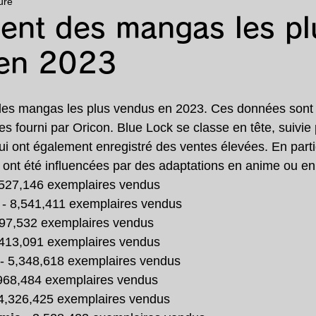
ure
animé
漫画
ランキング
特集
ent des mangas les pl
en 2023
 des mangas les plus vendus en 2023. Ces données sont 
 fourni par Oricon. Blue Lock se classe en tête, suivie 
i ont également enregistré des ventes élevées. En partic
nt été influencées par des adaptations en anime ou en 
,527,146 exemplaires vendus
 - 8,541,411 exemplaires vendus
197,532 exemplaires vendus
,413,091 exemplaires vendus
 - 5,348,618 exemplaires vendus
,968,484 exemplaires vendus
 4,326,425 exemplaires vendus