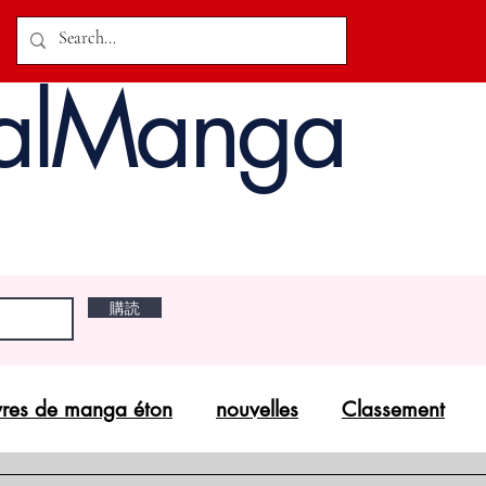
alManga
購読
vres de manga éton
nouvelles
Classement