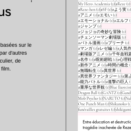
2 posts
My Hero Academia
(2)
#Reze
(1)
us
1 post
1 post
#Reze-hen
(1)
#SF
(1)
#よう実
(1)
1 post
1 post
#アニメ
(1)
#エモい
(1)
1 post
#エモーショナル
(1)
#エルフ
(
1 post
#ジャンプ
(1)
1 p
#ジョジョの奇妙な冒険
(1)
1 p
#チェンソーマン劇場版
(1)
1 post
1
#バトル漫画
(1)
#ブリーチ
(1)
basées sur le 
1 post
1 post
#マンガ
(1)
#レゼ編
(1)
#人気
par d'autres 
1 post
#劇場版アニメ
(1)
#千年血戦
1 post
1 post
#名作
(1)
#呪術廻戦
(1)
#心理
ulier, de 
1 post
#新作アニメ
(1)
#時間の概念
(
film.
1 post
1 post
#無職転生
(1)
#異世界
(1)
1 post
#異世界ファンタジー
(1)
#第
1 post
#能力バトル
(1)
#進撃の巨人
(
1 post
#重厚な世界観
(1)
Blue Exorcis
1 post
1 post
Dragon Ball
(1)
GANTZ
(1)
Gund
1 post
1 po
Mob Psycho
(1)
NARUTO
(1)
Nu
1 post
One Punch Man
(1)
Shikanoko
(1
1 post
funérailles gratuites
(1)
shikigam
Entre éducation et destructi
tragédie inachevée de Reze