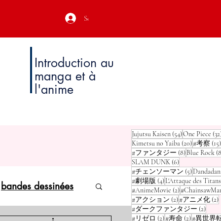
Se connecter
Introduction au
manga et à
l'anime
54 posts
Jujutsu Kaisen
(54)
One Piece
(32
20 posts
Kimetsu no Yaiba
(20)
#考察
(15)
8 posts
#ファンタジー
(8)
Blue Rock
(8
6 posts
SLAM DUNK
(6)
5 posts
#チェンソーマン
(5)
Dandadan
4 posts
#劇場版
(4)
L'Attaque des Titans
bandes dessinées
2 posts
#AnimeMovie
(2)
#ChainsawMa
2 posts
2
#アクション
(2)
#アニメ化
(2)
2 pos
#ダークファンタジー
(2)
2 posts
2 posts
#リゼロ
(2)
#寿命
(2)
#異世界