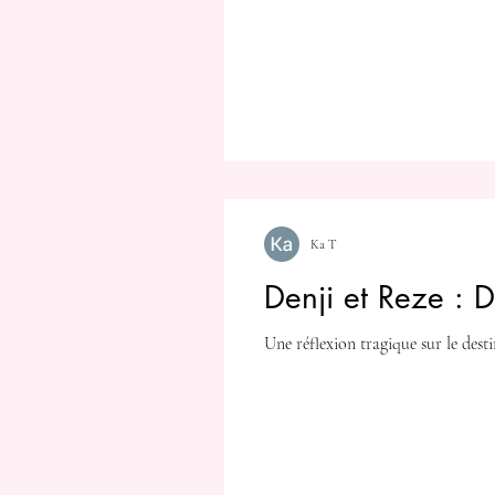
Ka T
Denji et Reze : 
Une réflexion tragique sur le des