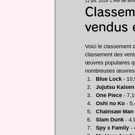
12 juil. 2024
1 min de lect
Particularité
animé
Classem
vendus 
Voici le classement
classement des ventes
œuvres populaires qu
nombreuses œuvres o
Blue Lock
 - 10
Jujutsu Kaisen
One Piece
 - 7,
Oshi no Ko
 - 5
Chainsaw Man
Slam Dunk
 - 4
Spy x Family
 -