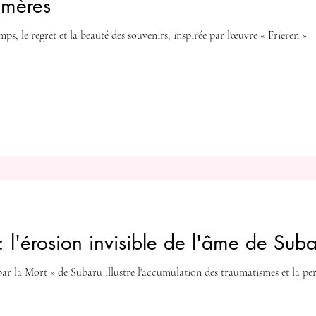
émères
s, le regret et la beauté des souvenirs, inspirée par l'œuvre « Frieren ».
: l'érosion invisible de l'âme de Su
la Mort » de Subaru illustre l'accumulation des traumatismes et la perte 