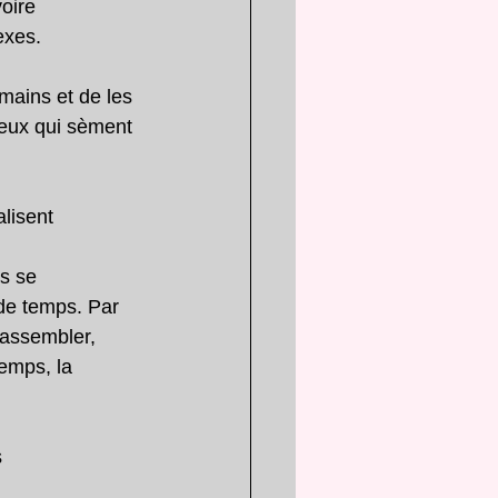
oire 
exes.
mains et de les 
ceux qui sèment 
lisent
s se 
de temps. Par 
rassembler, 
emps, la 
s