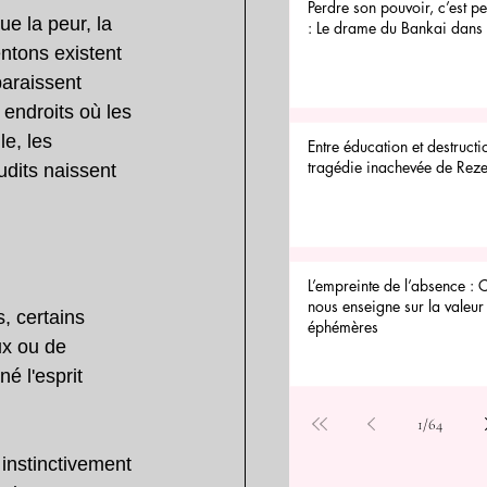
Perdre son pouvoir, c’est 
e la peur, la 
: Le drame du Bankai dan
entons existent 
paraissent 
endroits où les 
e, les 
Entre éducation et destructi
tragédie inachevée de Reze
dits naissent 
L’empreinte de l’absence : 
nous enseigne sur la valeur 
, certains 
éphémères
ux ou de 
é l'esprit 
1
/
64
 instinctivement 