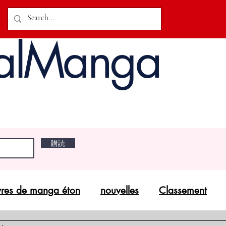
alManga
購読
vres de manga éton
nouvelles
Classement