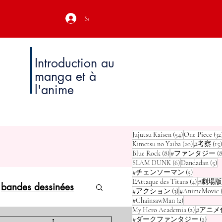
Se connecter
Introduction au
manga et à
l'anime
54 posts
Jujutsu Kaisen
(54)
One Piece
(32
20 posts
Kimetsu no Yaiba
(20)
#考察
(15)
8 posts
Blue Rock
(8)
#ファンタジー
(8
6 posts
5 
SLAM DUNK
(6)
Dandadan
(5)
5 posts
#チェンソーマン
(5)
4 posts
L'Attaque des Titans
(4)
#劇場版
bandes dessinées
3 posts
#アクション
(3)
#AnimeMovie
2 posts
#ChainsawMan
(2)
2 posts
My Hero Academia
(2)
#アニメ
2 pos
#ダークファンタジー
(2)