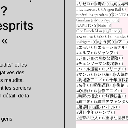
2 posts
2 posts
#リゼロ
(2)
#寿命
(2)
#異世界
 ?
1 post
1
Blue Exorcist
(1)
Dragon Ball
(1)
1 post
funérailles gratuites
(1)
GANTZ
1 post
1 post
Gundam
(1)
Mob Psycho
(1)
esprits
1 post
1 post
NARUTO
(1)
Nube
(1)
1 post
1 po
One Punch Man
(1)
#Reze
(1)
1 post
1 post
 «
#Reze-hen
(1)
#SF
(1)
Shikanoko
1 post
1 post
shikigami
(1)
#よう実
(1)
#アニ
1 post
#エモい
(1)
#エモーショナル
(
1 post
1 post
#エルフ
(1)
#ジャンプ
(1)
1 p
#ジョジョの奇妙な冒険
(1)
1 p
#チェンソーマン劇場版
(1)
udits" et les 
1 post
1
#バトル漫画
(1)
#ブリーチ
(1)
gatives des 
1 post
1 post
#マンガ
(1)
#レゼ編
(1)
#人気
1 post
ts maudits, 
#劇場版アニメ
(1)
#千年血戦
1 post
1 post
#名作
(1)
#呪術廻戦
(1)
#復刻
(1
 les sorciers 
1 post
1 po
#心理戦
(1)
#新作アニメ
(1)
 détail, de la 
1 post
1
#時間の概念
(1)
#無職転生
(1)
1 post
#異世界
(1)
#異世界ファンタ
1 post
1 pos
#第4期
(1)
#能力バトル
(1)
1 post
#週刊少年ジャンプ
(1)
1 post
#進撃の巨人
(1)
#重厚な世界
s gens