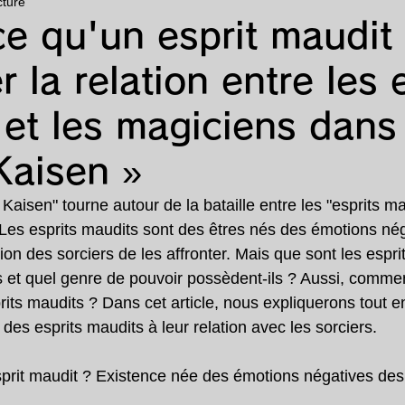
cture
animé
漫画
ランキング
特集
e qu'un esprit maudit
r la relation entre les 
et les magiciens dans
Kaisen »
 Kaisen" tourne autour de la bataille entre les "esprits ma
. Les esprits maudits sont des êtres nés des émotions né
sion des sorciers de les affronter. Mais que sont les espri
 et quel genre de pouvoir possèdent-ils ? Aussi, comment
prits maudits ? Dans cet article, nous expliquerons tout en
es esprits maudits à leur relation avec les sorciers.
sprit maudit ? Existence née des émotions négatives de