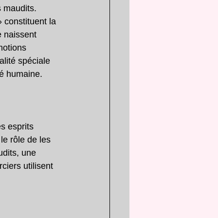
s maudits. 
 constituent la 
 naissent 
motions 
lité spéciale 
té humaine.
es esprits 
le rôle de les 
udits, une 
iers utilisent 