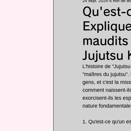
24 sept. 2024
6 min de le
Particularité
animé
Qu'est-c
Explique
maudits 
Jujutsu 
L'histoire de "Jujutsu
"maîtres du jujutsu"
gens, et c'est la mis
comment naissent-ils
exorcisent-ils les es
nature fondamentale d
1. Qu'est-ce qu'un e