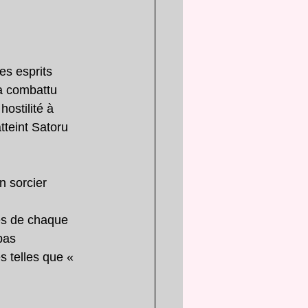
es esprits 
 a combattu 
ostilité à 
tteint Satoru 
n sorcier
es de chaque 
pas 
s telles que « 