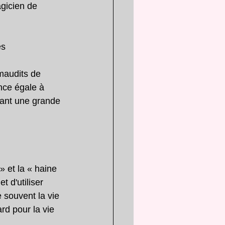
gicien de 
es
maudits de 
ence égale à 
tant une grande 
 et la « haine 
t d'utiliser 
 souvent la vie 
d pour la vie 