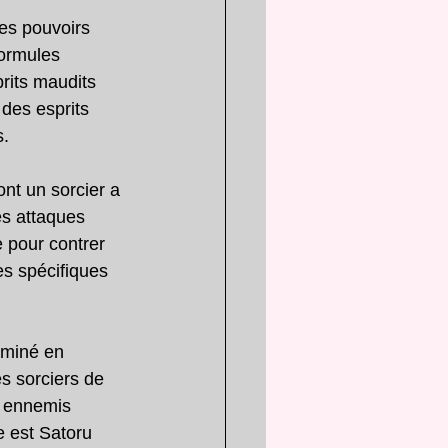
des pouvoirs 
formules 
rits maudits 
des esprits 
s.
nt un sorcier a 
es attaques 
 pour contrer 
es spécifiques 
rminé en 
es sorciers de 
s ennemis 
e est Satoru 